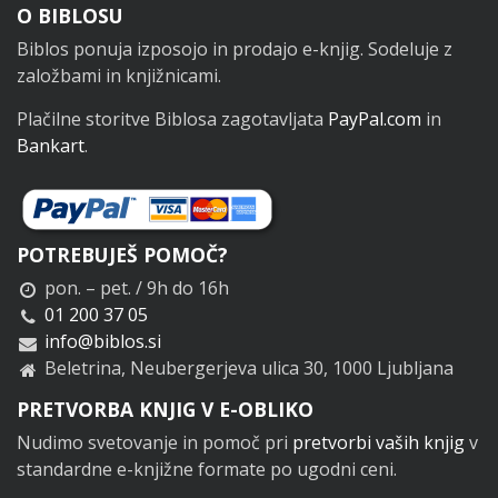
Noga
O BIBLOSU
Biblos ponuja izposojo in prodajo e-knjig. Sodeluje z
založbami in knjižnicami.
Plačilne storitve Biblosa zagotavljata
PayPal.com
in
Bankart
.
POTREBUJEŠ POMOČ?
pon. – pet. / 9h do 16h
01 200 37 05
info@biblos.si
Beletrina, Neubergerjeva ulica 30, 1000 Ljubljana
PRETVORBA KNJIG V E-OBLIKO
Nudimo svetovanje in pomoč pri
pretvorbi vaših knjig
v
standardne e-knjižne formate po ugodni ceni.