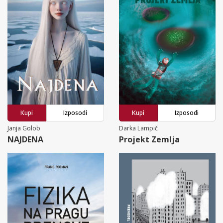
Kupi
Izposodi
Kupi
Izposodi
Janja Golob
Darka Lampič
NAJDENA
Projekt Zemlja