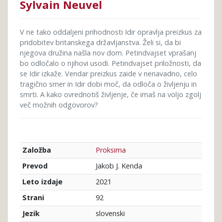
Sylvain Neuvel
V ne tako oddaljeni prihodnosti Idir opravlja preizkus za
pridobitev britanskega državljanstva. Želi si, da bi
njegova družina našla nov dom. Petindvajset vprašanj
bo odločalo o njihovi usodi. Petindvajset priložnosti, da
se Idir izkaže. Vendar preizkus zaide v nenavadno, celo
tragično smer in Idir dobi moč, da odloča o življenju in
smrti. A kako ovrednotiš življenje, če imaš na voljo zgolj
več možnih odgovorov?
Proksima
Založba
Jakob J. Kenda
Prevod
2021
Leto izdaje
92
Strani
slovenski
Jezik