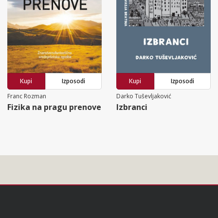
Kupi
Izposodi
Kupi
Izposodi
Franc Rozman
Darko Tuševljaković
Fizika na pragu prenove
Izbranci