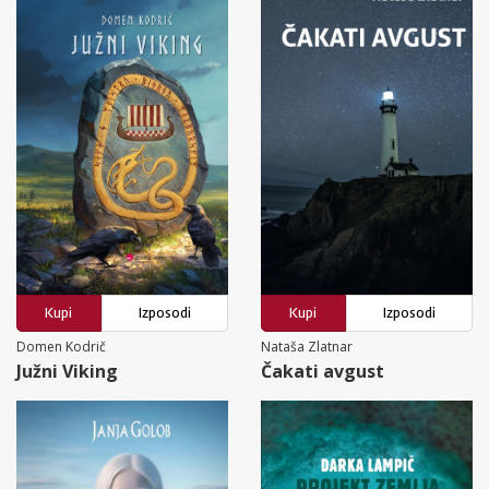
Kupi
Izposodi
Kupi
Izposodi
Domen Kodrič
Nataša Zlatnar
Južni Viking
Čakati avgust