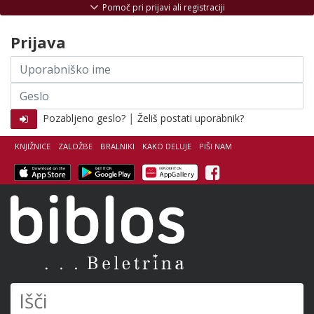
Skoči na vsebino
Pomoč pri prijavi ali registraciji
Prijava
Uporabniško
ime
Geslo
|
Pozabljeno geslo?
Želiš postati uporabnik?
KNJIŽNICE
ZALOŽBE
BRALNIKI
KAKO DELUJE
PIŠI NAM
Facebook
Biblos