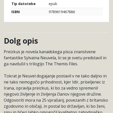
epub
Tip datoteke
9789619467886
ISBN
Dolg opis
Preizkus je novela kanadskega pisca znanstvene
fantastike Sylvaina Neuvela, ki se je svetu predstavil in
ga navdušil s trilogijo The Themis Files.
Tokrat je Neuvel dogajanje postavil v ne tako daljno in
ne tako nemogočo prihodnost, kjer Idir, priseljenec iz
Irana, opravlja preizkus, ki bo za vedno spremenil
njegovo življenje in življenja članov njegove družine.
Odgovoriti mora na 25 vprašanj, povezanih z britansko
zgodovino in običaji, in postal bo državljan, ki bo ženi,
sinu in hčeri lahko omogočil kvalitetno zahodnjaško