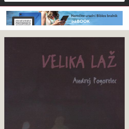
Išči
Andrej
Pokukaj
Pogorelec
v
:
knjigo
Velika
laž