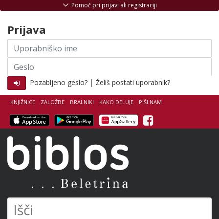
Skoči na vsebino
Pomoč pri prijavi ali registraciji
Prijava
Uporabniško
ime
Geslo
|
Pozabljeno geslo?
Želiš postati uporabnik?
KNJIŽNICE
ZALOŽBE
BRALNIKI
KAKO DELUJE
PIŠI NAM
Facebook
Biblos