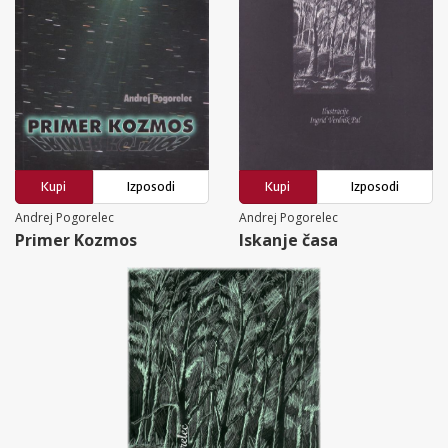
Kupi
Izposodi
Kupi
Izposodi
Andrej Pogorelec
Andrej Pogorelec
Primer Kozmos
Iskanje časa