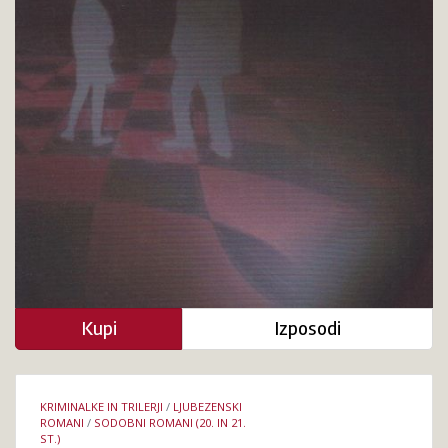
Kupi
Izposodi
Podrobnosti
KRIMINALKE IN TRILERJI
/
LJUBEZENSKI
knjige
ROMANI
/
SODOBNI ROMANI (20. IN 21.
ST.)