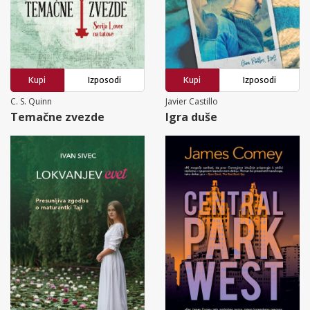
Kupi
Izposodi
Kupi
Izposodi
C. S. Quinn
Javier Castillo
Temačne zvezde
Igra duše