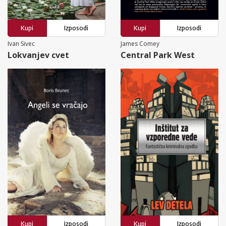
Kupi
Izposodi
Kupi
Izposodi
Ivan Sivec
James Comey
Lokvanjev cvet
Central Park West
Kupi
Izposodi
Kupi
Izposodi