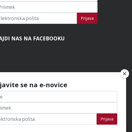
ijavi se na novice
Prijava
AJDI NAS NA FACEBOOKU
ijavite se na e-novice
Prijava
Na