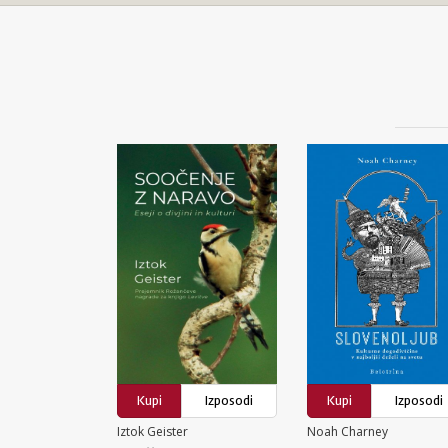
Kupi
Izposodi
Kupi
Izposodi
Iztok Geister
Noah Charney