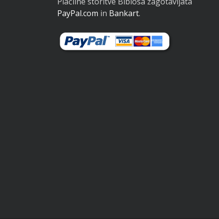
Plačilne storitve Biblosa zagotavljata
PayPal.com
in
Bankart
.