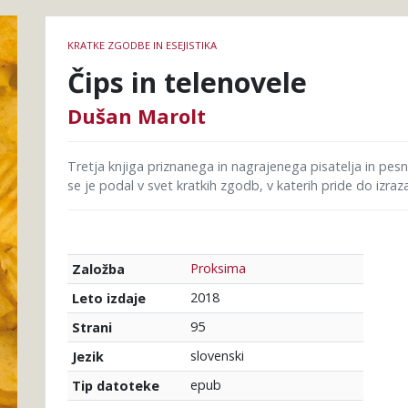
Podrobnosti
KRATKE ZGODBE IN ESEJISTIKA
knjige
Čips in telenovele
Dušan Marolt
Tretja knjiga priznanega in nagrajenega pisatelja in pes
se je podal v svet kratkih zgodb, v katerih pride do izraz
Proksima
Založba
2018
Leto izdaje
95
Strani
slovenski
Jezik
epub
Tip datoteke