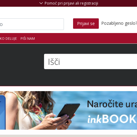
Pomoč pri prijavi ali registraciji
Pozabljeno geslo
Prijavi se
KO DELUJE
PIŠI NAM
s
Išči