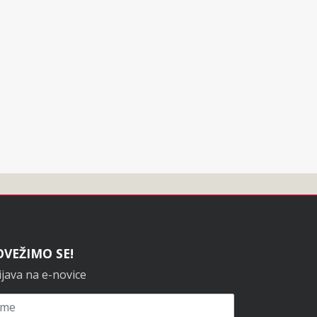
OVEŽIMO SE!
ijava na e-novice