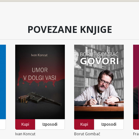
POVEZANE KNJIGE
Kupi
Izposodi
Kupi
Izposodi
Ivan Koncut
Borut Gombač
Fra