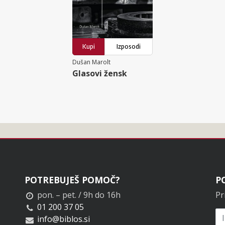
Kupi
Izposodi
Dušan Marolt
Glasovi žensk
POTREBUJEŠ POMOČ?
P
pon. – pet. / 9h do 16h
Pr
01 200 37 05
info@biblos.si