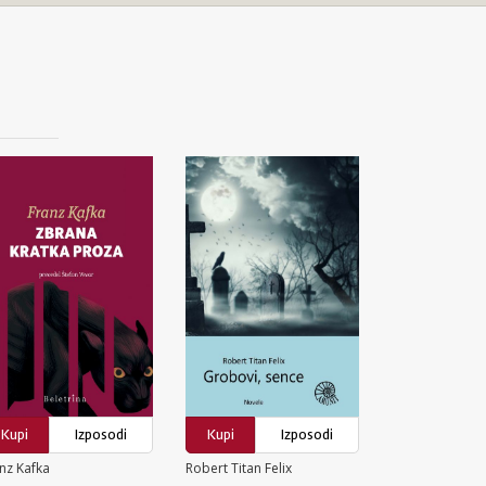
Kupi
Izposodi
Kupi
Izposodi
nz Kafka
Robert Titan Felix