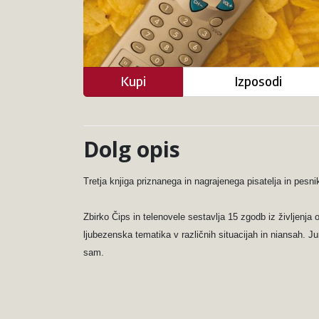
Kupi
Izposodi
Dolg opis
Tretja knjiga priznanega in nagrajenega pisatelja in pesn
Zbirko Čips in telenovele sestavlja 15 zgodb iz življenj
ljubezenska tematika v različnih situacijah in niansah. Jun
sam.