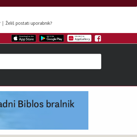
|
?
Želiš postati uporabnik?
Facebook