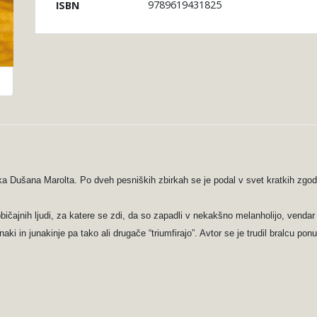
9789619431825
ISBN
ika Dušana Marolta. Po dveh pesniških zbirkah se je podal v svet kratkih zgodb
a običajnih ljudi, za katere se zdi, da so zapadli v nekakšno melanholijo, ve
aki in junakinje pa tako ali drugače “triumfirajo”. Avtor se je trudil bralcu ponu