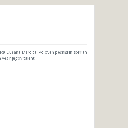
nika Dušana Marolta. Po dveh pesniških zbirkah
a ves njegov talent.