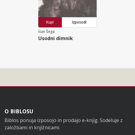
Kupi
Izposodi
Ivan Šega
Usodni dimnik
Noga
O BIBLOSU
Biblos ponuja izposojo in prodajo e-knjig. Sodeluje z
založbami in knjižnicami.