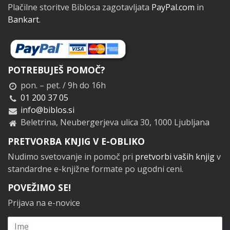
Plačilne storitve Biblosa zagotavljata
PayPal.com
in
Bankart
.
POTREBUJEŠ POMOČ?
pon. – pet. / 9h do 16h
01 200 37 05
info@biblos.si
Beletrina, Neubergerjeva ulica 30, 1000 Ljubljana
PRETVORBA KNJIG V E-OBLIKO
Nudimo svetovanje in pomoč pri
pretvorbi vaših knjig
v
standardne e-knjižne formate po ugodni ceni.
POVEŽIMO SE!
Prijava na e-novice