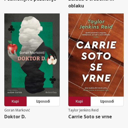
oblaku
Kupi
Izposodi
Kupi
Izposodi
Goran Marković
Taylor Jenkins Reid
Doktor D.
Carrie Soto se vrne