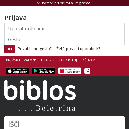
Skoči na vsebino
Pomoč pri prijavi ali registraciji
Prijava
Uporabniško
ime
Geslo
|
Pozabljeno geslo?
Želiš postati uporabnik?
KNJIŽNICE
ZALOŽBE
BRALNIKI
KAKO DELUJE
PIŠI NAM
Facebook
Biblos