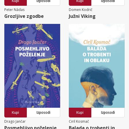
Kupi
Izposodi
Kupi
Izposodi
Peter Nádas
Domen Kodrič
Grozljive zgodbe
Južni Viking
Kupi
Izposodi
Kupi
Izposodi
Drago Jančar
Ciril Kosmač
Posmehljivo poželenje
Balada o trobenti in