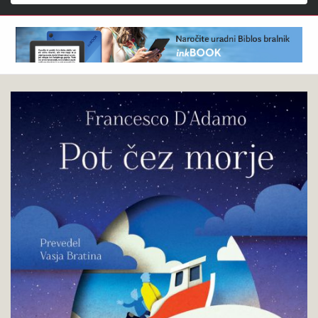
Išči
Francesco
Pokukaj
D’Adamo
v
:
knjigo
Pot
čez
morje