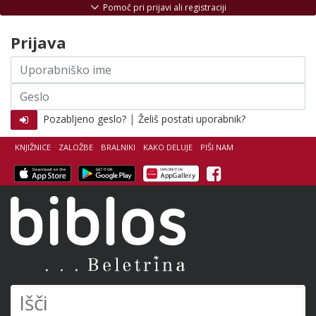
Skoči na vsebino
Pomoč pri prijavi ali registraciji
Prijava
Uporabniško
ime
Geslo
|
Pozabljeno geslo?
Želiš postati uporabnik?
KNJIŽNICE
ZALOŽBE
BRALNIKI
KAKO DELUJE
PIŠI NAM
Facebook
Biblos