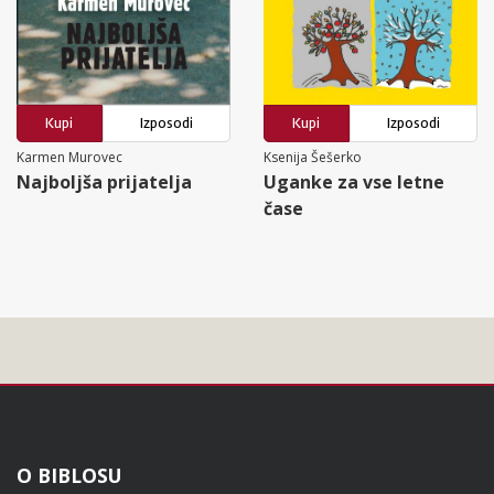
Kupi
Izposodi
Kupi
Izposodi
Karmen Murovec
Ksenija Šešerko
Najboljša prijatelja
Uganke za vse letne
čase
Noga
O BIBLOSU