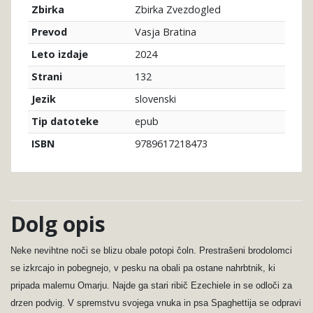
Zbirka Zvezdogled
Zbirka
Vasja Bratina
Prevod
2024
Leto izdaje
132
Strani
slovenski
Jezik
epub
Tip datoteke
9789617218473
ISBN
Dolg opis
Neke nevihtne noči se blizu obale potopi čoln. Prestrašeni brodolomci
se izkrcajo in pobegnejo, v pesku na obali pa ostane nahrbtnik, ki
pripada malemu Omarju. Najde ga stari ribič Ezechiele in se odloči za
drzen podvig. V spremstvu svojega vnuka in psa Spaghettija se odpravi