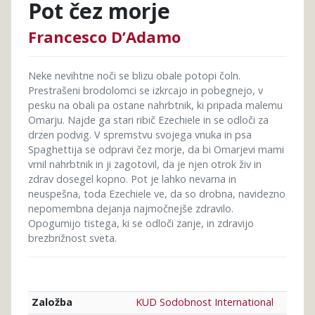
Pot čez morje
Francesco D’Adamo
Neke nevihtne noči se blizu obale potopi čoln.
Prestrašeni brodolomci se izkrcajo in pobegnejo, v
pesku na obali pa ostane nahrbtnik, ki pripada malemu
Omarju. Najde ga stari ribič Ezechiele in se odloči za
drzen podvig. V spremstvu svojega vnuka in psa
Spaghettija se odpravi čez morje, da bi Omarjevi mami
vrnil nahrbtnik in ji zagotovil, da je njen otrok živ in
zdrav dosegel kopno. Pot je lahko nevarna in
neuspešna, toda Ezechiele ve, da so drobna, navidezno
nepomembna dejanja najmočnejše zdravilo.
Opogumijo tistega, ki se odloči zanje, in zdravijo
brezbrižnost sveta.
KUD Sodobnost International
Založba