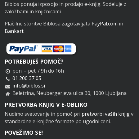
Biblos ponuja izposojo in prodajo e-knjig. Sodeluje z
založbami in knjižnicami.
Plačilne storitve Biblosa zagotavljata
PayPal.com
in
Bankart
.
POTREBUJEŠ POMOČ?
pon. – pet. / 9h do 16h
01 200 37 05
info@biblos.si
Beletrina, Neubergerjeva ulica 30, 1000 Ljubljana
PRETVORBA KNJIG V E-OBLIKO
Nudimo svetovanje in pomoč pri
pretvorbi vaših knjig
v
standardne e-knjižne formate po ugodni ceni.
POVEŽIMO SE!