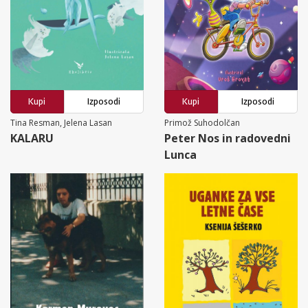
Kupi
Izposodi
Kupi
Izposodi
Tina Resman, Jelena Lasan
Primož Suhodolčan
KALARU
Peter Nos in radovedni
Lunca