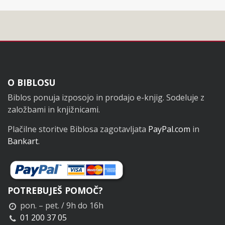
Noga
O BIBLOSU
Biblos ponuja izposojo in prodajo e-knjig. Sodeluje z
založbami in knjižnicami.
Plačilne storitve Biblosa zagotavljata
PayPal.com
in
Bankart
.
POTREBUJEŠ POMOČ?
pon. – pet. / 9h do 16h
01 200 37 05