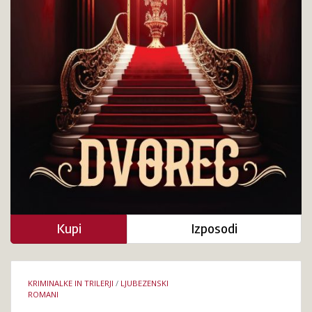
Kupi
Izposodi
Podrobnosti
KRIMINALKE IN TRILERJI
/
LJUBEZENSKI
knjige
ROMANI