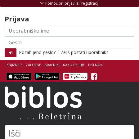
Skoči na vsebino
Pomoč pri prijavi ali registraciji
Prijava
Uporabniško
ime
Geslo
|
Pozabljeno geslo?
Želiš postati uporabnik?
KNJIŽNICE
ZALOŽBE
BRALNIKI
KAKO DELUJE
PIŠI NAM
Facebook
Biblos