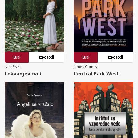
Kupi
Izposodi
Kupi
Izposodi
Ivan Sivec
James Comey
Lokvanjev cvet
Central Park West