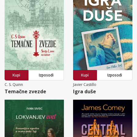
Kupi
Izposodi
Kupi
Izposodi
C. S. Quinn
Javier Castillo
Temačne zvezde
Igra duše