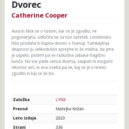
Dvorec
Catherine Cooper
Aura in Nick se o tistem, kar se je zgodilo, ne
pogovarjata, odločita se za nov začetek. Londonsko
hišo prodata in kupita dvorec v Franciji. Tamkajšnja
skupnost ju velikodušno sprejme in že mislita, da jima
je uspelo, potem pa se razkošna zabava tragično
konča. Na vse pade senca dvoma, zaupati ni mogoče
nikomur več, le ena oseba pa ve, kaj se je v resnici
zgodilo in kaj se še bo.
LYNX
Založba
Matejka Križan
Prevod
2023
Leto izdaje
336
Strani