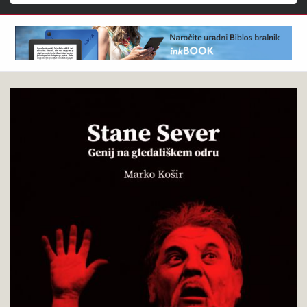
Išči
Marko
Pokukaj
Košir
v
:
knjigo
Stane
Sever