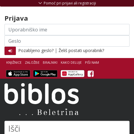
Skoči na vsebino
Pomoč pri prijavi ali registraciji
Prijava
Uporabniško
ime
Geslo
|
Pozabljeno geslo?
Želiš postati uporabnik?
KNJIŽNICE
ZALOŽBE
BRALNIKI
KAKO DELUJE
PIŠI NAM
Facebook
Biblos