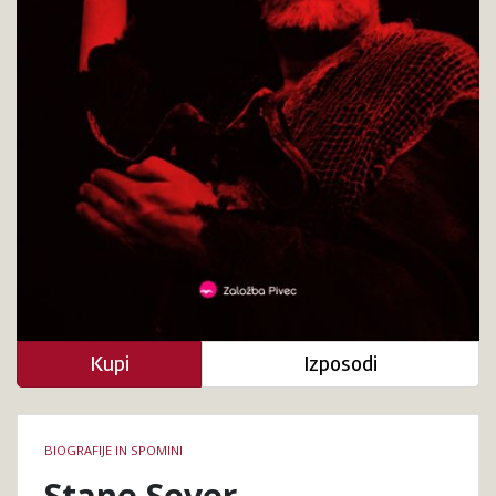
Kupi
Izposodi
Podrobnosti
BIOGRAFIJE IN SPOMINI
knjige
Stane Sever