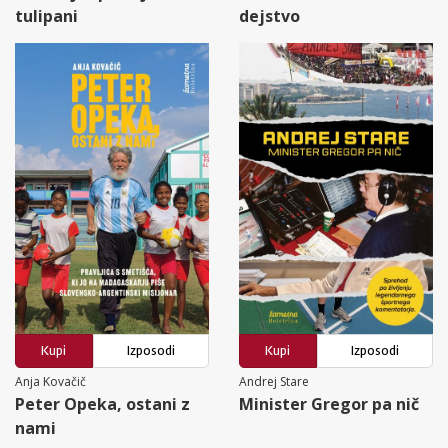
tulipani
dejstvo
Kupi
Izposodi
Kupi
Izposodi
Anja Kovačič
Andrej Stare
Peter Opeka, ostani z
Minister Gregor pa nič
nami