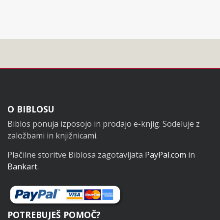
Noga
O BIBLOSU
Biblos ponuja izposojo in prodajo e-knjig. Sodeluje z
založbami in knjižnicami.
Plačilne storitve Biblosa zagotavljata
PayPal.com
in
Bankart
.
POTREBUJEŠ POMOČ?