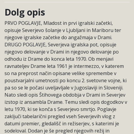
Dolg opis
PRVO POGLAVJE, Mladost in prvi igralski začetki,
opisuje Severjevo šolanje v Ljubljani in Mariboru ter
njegove igralske začetke do angažmaja v Drami.
DRUGO POGLAVJE, Severjeva igralska pot, opisuje
njegovo delovanje v Drami in njegovo delovanje po
odhodu iz Drame do konca leta 1970. Ob menjavi
ravnateljev Drame leta 1961 je intermezzo, v katerem
so na preprost način opisane velike spremembe v
poustvarjalni umetnosti po koncu 2. svetovne vojne, ki
pa so se le počasi uveljavljale v Jugoslaviji in Sloveniji.
Nato sledi opis Štihovega obdobja v Drami in Severjev
izstop iz ansambla Drame. Temu sledi opis dogodkov v
letu 1970, ki se konča s Severjevo smrtjo. Poglavje
zaključi tabelarični pregled vseh Severjevih vlog z
datumi premier, gledališč in režiserjev, s katerimi je
sodeloval. Dodan je še pregled njegovih režij in