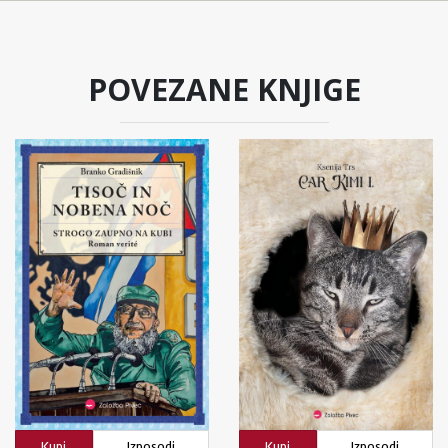
POVEZANE KNJIGE
Kupi
Izposodi
Kupi
Izposodi