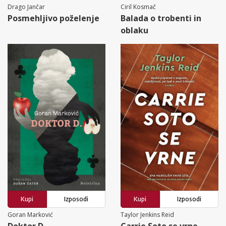
Drago Jančar
Ciril Kosmač
Posmehljivo poželenje
Balada o trobenti in
oblaku
Kupi
Izposodi
Kupi
Izposodi
Goran Marković
Taylor Jenkins Reid
Doktor D.
Carrie Soto se vrne