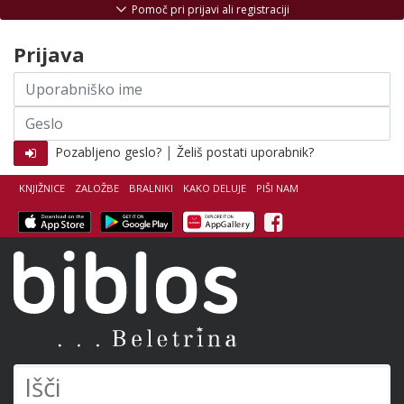
Skoči na vsebino
Pomoč pri prijavi ali registraciji
Prijava
Uporabniško
ime
Geslo
|
Pozabljeno geslo?
Želiš postati uporabnik?
KNJIŽNICE
ZALOŽBE
BRALNIKI
KAKO DELUJE
PIŠI NAM
Facebook
Biblos