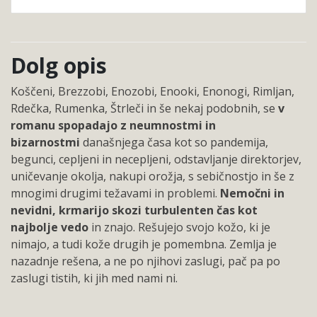
Dolg opis
Koščeni, Brezzobi, Enozobi, Enooki, Enonogi, Rimljan,
Rdečka, Rumenka, Štrleči in še nekaj podobnih, se
v
romanu spopadajo z neumnostmi in
bizarnostmi
današnjega časa kot so pandemija,
begunci, cepljeni in necepljeni, odstavljanje direktorjev,
uničevanje okolja, nakupi orožja, s sebičnostjo in še z
mnogimi drugimi težavami in problemi.
Nemočni in
nevidni, krmarijo skozi turbulenten čas kot
najbolje vedo
in znajo. Rešujejo svojo kožo, ki je
nimajo, a tudi kože drugih je pomembna. Zemlja je
nazadnje rešena, a ne po njihovi zaslugi, pač pa po
zaslugi tistih, ki jih med nami ni.