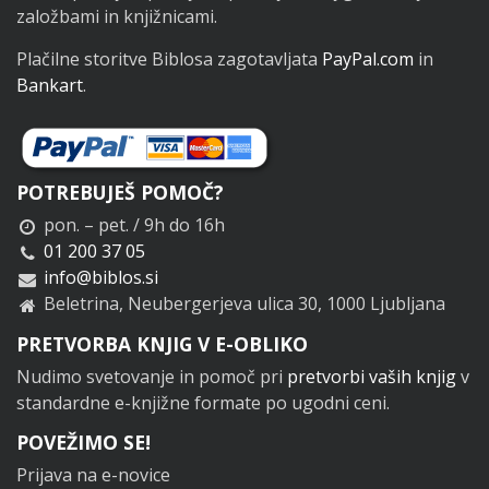
založbami in knjižnicami.
Plačilne storitve Biblosa zagotavljata
PayPal.com
in
Bankart
.
POTREBUJEŠ POMOČ?
pon. – pet. / 9h do 16h
01 200 37 05
info@biblos.si
Beletrina, Neubergerjeva ulica 30, 1000 Ljubljana
PRETVORBA KNJIG V E-OBLIKO
Nudimo svetovanje in pomoč pri
pretvorbi vaših knjig
v
standardne e-knjižne formate po ugodni ceni.
POVEŽIMO SE!
Prijava na e-novice