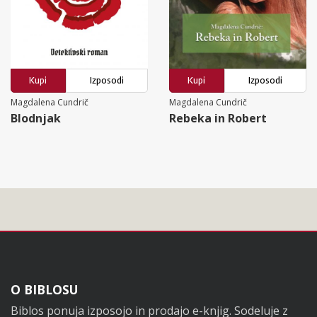
Kupi
Izposodi
Kupi
Izposodi
Magdalena Cundrič
Magdalena Cundrič
Blodnjak
Rebeka in Robert
Noga
O BIBLOSU
Biblos ponuja izposojo in prodajo e-knjig. Sodeluje z