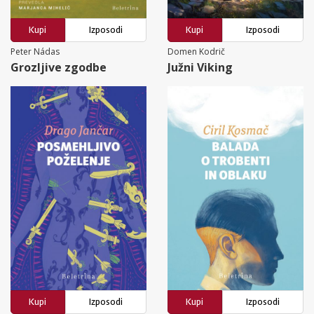
Kupi
Izposodi
Kupi
Izposodi
Peter Nádas
Domen Kodrič
Grozljive zgodbe
Južni Viking
Kupi
Izposodi
Kupi
Izposodi