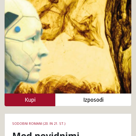
Kupi
Izposodi
Podrobnosti
SODOBNI ROMANI (20. IN 21. ST.)
knjige
Med nevidnimi