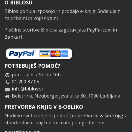
Noga
O BIBLOSU
Biblos ponuja izposojo in prodajo e-knjig. Sodeluje z
založbami in knjižnicami.
Plačilne storitve Biblosa zagotavljata
PayPal.com
in
Bankart
.
POTREBUJEŠ POMOČ?
pon. – pet. / 9h do 16h
01 200 37 05
info@biblos.si
Beletrina, Neubergerjeva ulica 30, 1000 Ljubljana
PRETVORBA KNJIG V E-OBLIKO
Nudimo svetovanje in pomoč pri
pretvorbi vaših knjig
v
standardne e-knjižne formate po ugodni ceni.