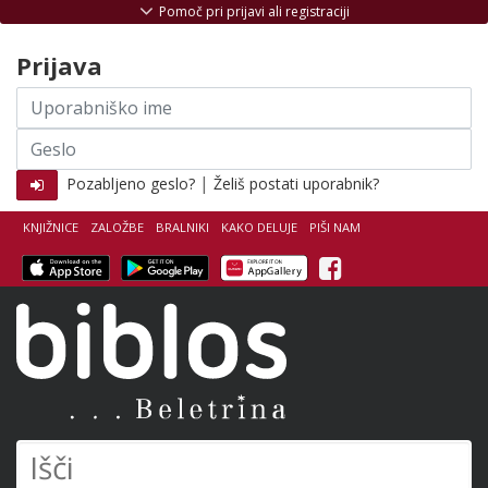
Skoči na vsebino
Pomoč pri prijavi ali registraciji
Prijava
Uporabniško
ime
Geslo
|
Pozabljeno geslo?
Želiš postati uporabnik?
KNJIŽNICE
ZALOŽBE
BRALNIKI
KAKO DELUJE
PIŠI NAM
Facebook
Biblos