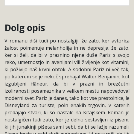
Dolg opis
V romanu diši tudi po nostalgiji, že zato, ker avtorica
žalost poimenuje melanholija in ne depresija, že zato,
ker si želi, da bi v praznino njene duše Pariz s svojo
reko, umetnostjo in avenijami vlil življenje kot vitamini,
ki poživijo naš krvni obtok. A sodobni Pariz ni več tak,
po katerem se je nekoč sprehajal Walter Benjamin, kot
izgubljeni flâneur, da bi v prazni in brezčutni
izoliranosti posameznika v velikem mestu napovedoval
moderni svet. Pariz je danes, tako kot vse prestolnice, le
Disneyland za turiste, poln enakih trgovin, v katerih
prodajajo stvari, ki so nastale na Kitajskem. Roman je
nostalgičen tudi zato, ker je delno sestavljen iz pisem,
ki jih junakinji pišeta sami sebi, da bi se lažje razumeli.
Pisma imajo v sebi skrit mehanizem, ki povzroči, da jih