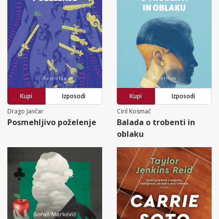
Kupi
Izposodi
Kupi
Izposodi
Drago Jančar
Ciril Kosmač
Posmehljivo poželenje
Balada o trobenti in
oblaku