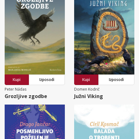
Kupi
Izposodi
Kupi
Izposodi
Peter Nádas
Domen Kodrič
Grozljive zgodbe
Južni Viking