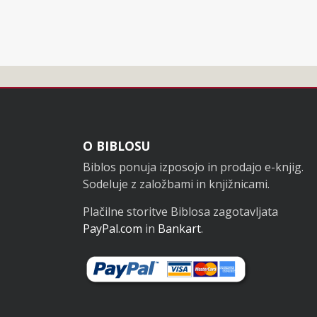
Noga
O BIBLOSU
Biblos ponuja izposojo in prodajo e-knjig.
Sodeluje z založbami in knjižnicami.
Plačilne storitve Biblosa zagotavljata
PayPal.com
in
Bankart
.