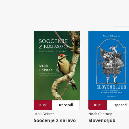
Kupi
Izposodi
Kupi
Izposodi
Iztok Geister
Noah Charney
Soočenje z naravo
Slovenoljub