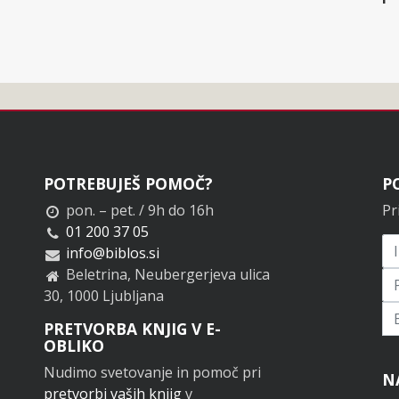
POTREBUJEŠ POMOČ?
P
pon. – pet. / 9h do 16h
Pr
01 200 37 05
info@biblos.si
Beletrina, Neubergerjeva ulica
30, 1000 Ljubljana
Pr
PRETVORBA KNJIG V E-
OBLIKO
Nudimo svetovanje in pomoč pri
N
pretvorbi vaših knjig
v