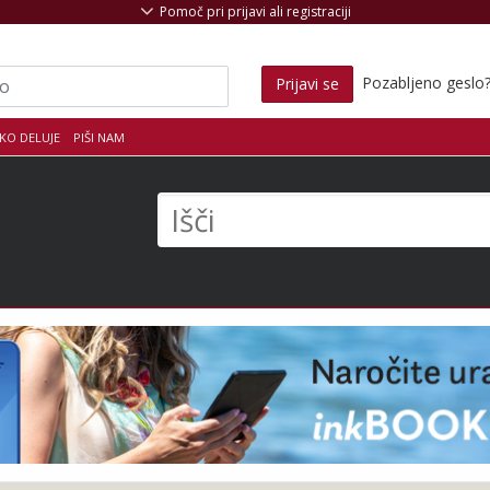
Pomoč pri prijavi ali registraciji
Pozabljeno geslo
Prijavi se
KO DELUJE
PIŠI NAM
s
Išči