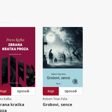
Kupi
Izposodi
Kupi
Izposodi
nz Kafka
Robert Titan Felix
rana kratka
Grobovi, sence
oza