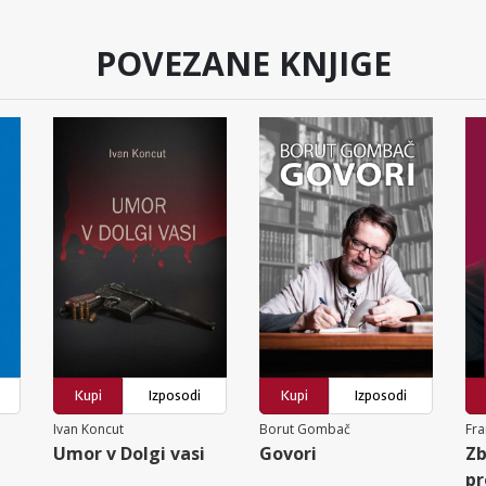
POVEZANE KNJIGE
Kupi
Izposodi
Kupi
Izposodi
Ivan Koncut
Borut Gombač
Fra
Umor v Dolgi vasi
Govori
Zb
pr