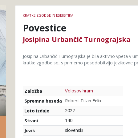
Podrobnosti
KRATKE ZGODBE IN ESEJISTIKA
knjige
Povestice
Josipina Urbančič Turnograjska
Josipina Urbančič Turnograjska je bila aktivno vpeta v 
kratke zgodbe so, s primerno posodobitvijo jezikovne po
Volosov hram
Založba
Robert Titan Felix
Spremna beseda
2022
Leto izdaje
140
Strani
slovenski
Jezik