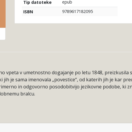
epub
Tip datoteke
9789617182095
ISBN
o vpeta v umetnostno dogajanje po letu 1848, preizkusila se j
jih je sama imenovala „povestice“, od katerih jih je kar prece
 primerno in odgovorno posodobitvijo jezikovne podobe, ki zna
sodobnemu bralcu.