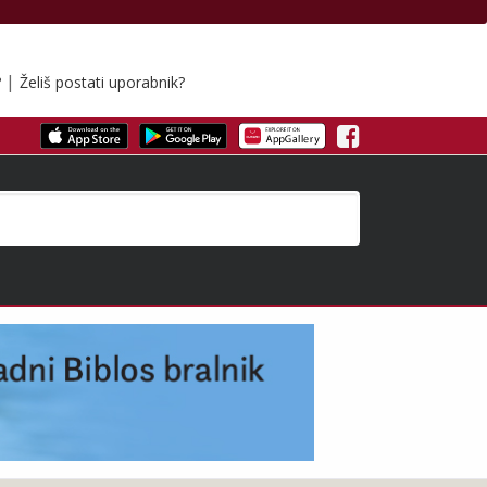
|
?
Želiš postati uporabnik?
Facebook