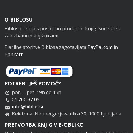
Noga
O BIBLOSU
Biblos ponuja izposojo in prodajo e-knjig. Sodeluje z
založbami in knjižnicami.
Plačilne storitve Biblosa zagotavljata
PayPal.com
in
Bankart
.
POTREBUJEŠ POMOČ?
pon. – pet. / 9h do 16h
01 200 37 05
info@biblos.si
Beletrina, Neubergerjeva ulica 30, 1000 Ljubljana
PRETVORBA KNJIG V E-OBLIKO