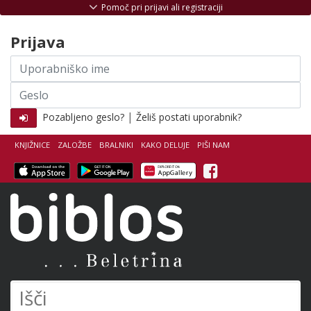
Skoči na vsebino
Pomoč pri prijavi ali registraciji
Prijava
Uporabniško
ime
Geslo
|
Pozabljeno geslo?
Želiš postati uporabnik?
KNJIŽNICE
ZALOŽBE
BRALNIKI
KAKO DELUJE
PIŠI NAM
Facebook
Biblos