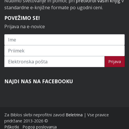
Nudimo svetovanje in pomoč pri
pretvorbi vaših knjig
v
standardne e-knjižne formate po ugodni ceni.
POVEŽIMO SE!
Prijava na e-novice
Prijavi se na novice
Prijava
NAJDI NAS NA FACEBOOKU
Za Biblos skrbi neprofitni zavod
Beletrina
| Vse pravice
pridržane 2013-2026 ©
Piškotki
Pogoji poslovanja