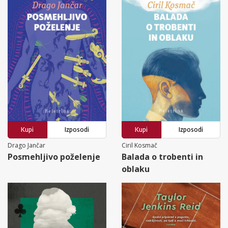
Kupi
Izposodi
Kupi
Izposodi
Drago Jančar
Ciril Kosmač
Posmehljivo poželenje
Balada o trobenti in
oblaku