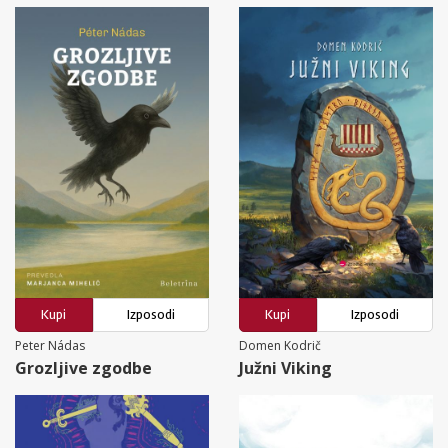
Kupi
Izposodi
Kupi
Izposodi
Peter Nádas
Domen Kodrič
Grozljive zgodbe
Južni Viking