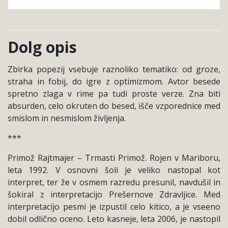
Dolg opis
Zbirka popezij vsebuje raznoliko tematiko: od groze,
straha in fobij, do igre z optimizmom. Avtor besede
spretno zlaga v rime pa tudi proste verze. Zna biti
absurden, celo okruten do besed, išče vzporednice med
smislom in nesmislom življenja.
***
Primož Rajtmajer – Trmasti Primož. Rojen v Mariboru,
leta 1992. V osnovni šoli je veliko nastopal kot
interpret, ter že v osmem razredu presunil, navdušil in
šokiral z interpretacijo Prešernove Zdravljice. Med
interpretacijo pesmi je izpustil celo kitico, a je vseeno
dobil odlično oceno. Leto kasneje, leta 2006, je nastopil