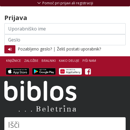
Skoči na vsebino
Pomoč pri prijavi ali registraciji
Prijava
Uporabniško
ime
Geslo
|
Pozabljeno geslo?
Želiš postati uporabnik?
KNJIŽNICE
ZALOŽBE
BRALNIKI
KAKO DELUJE
PIŠI NAM
Facebook
Biblos