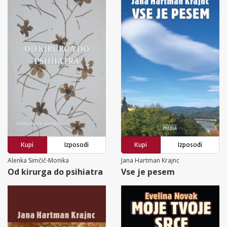
Kupi
Izposodi
Kupi
Izposodi
Alenka Simčič-Monika
Jana Hartman Krajnc
Od kirurga do psihiatra
Vse je pesem