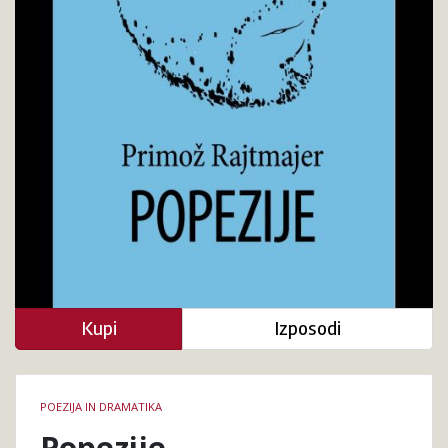
Kupi
Izposodi
Podrobnosti
POEZIJA IN DRAMATIKA
knjige
Popezije