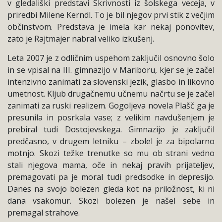
v gledališki predstavi Skrivnosti iz šolskega veceja, v
priredbi Milene Kerndl. To je bil njegov prvi stik z večjim
občinstvom. Predstava je imela kar nekaj ponovitev,
zato je Rajtmajer nabral veliko izkušenj.
Leta 2007 je z odličnim uspehom zaključil osnovno šolo
in se vpisal na III. gimnazijo v Mariboru, kjer se je začel
intenzivno zanimati za slovenski jezik, glasbo in likovno
umetnost. Kljub drugačnemu učnemu načrtu se je začel
zanimati za ruski realizem. Gogoljeva novela Plašč ga je
presunila in posrkala vase; z velikim navdušenjem je
prebiral tudi Dostojevskega. Gimnazijo je zaključil
predčasno, v drugem letniku – zbolel je za bipolarno
motnjo. Skozi težke trenutke so mu ob strani vedno
stali njegova mama, oče in nekaj pravih prijateljev,
premagovati pa je moral tudi predsodke in depresijo.
Danes na svojo bolezen gleda kot na priložnost, ki ni
dana vsakomur. Skozi bolezen je našel sebe in
premagal strahove.