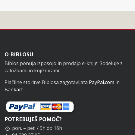
Noga
O BIBLOSU
Biblos ponuja izposojo in prodajo e-knjig. Sodeluje z
založbami in knjižnicami.
Plačilne storitve Biblosa zagotavljata
PayPal.com
in
Bankart
.
POTREBUJEŠ POMOČ?
pon. – pet. / 9h do 16h