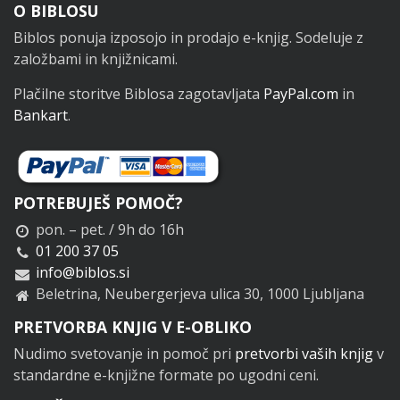
Noga
O BIBLOSU
Biblos ponuja izposojo in prodajo e-knjig. Sodeluje z
založbami in knjižnicami.
Plačilne storitve Biblosa zagotavljata
PayPal.com
in
Bankart
.
POTREBUJEŠ POMOČ?
pon. – pet. / 9h do 16h
01 200 37 05
info@biblos.si
Beletrina, Neubergerjeva ulica 30, 1000 Ljubljana
PRETVORBA KNJIG V E-OBLIKO
Nudimo svetovanje in pomoč pri
pretvorbi vaših knjig
v
standardne e-knjižne formate po ugodni ceni.