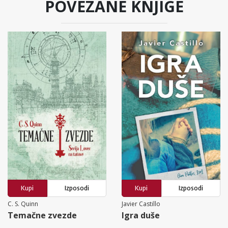
POVEZANE KNJIGE
Kupi
Izposodi
Kupi
Izposodi
C. S. Quinn
Javier Castillo
Temačne zvezde
Igra duše