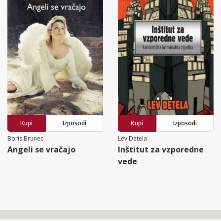
Kupi
Izposodi
Kupi
Izposodi
Boris Brunec
Lev Detela
Angeli se vračajo
Inštitut za vzporedne
vede