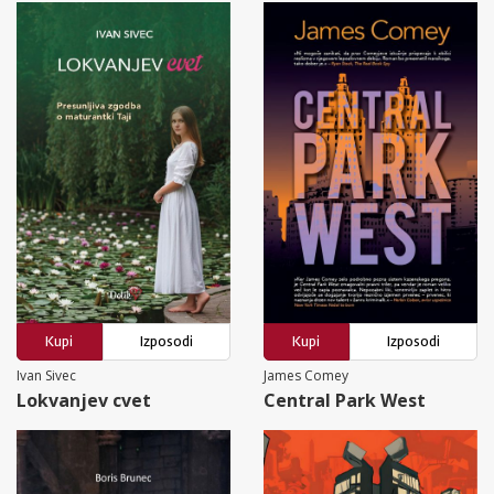
Kupi
Izposodi
Kupi
Izposodi
Ivan Sivec
James Comey
Lokvanjev cvet
Central Park West