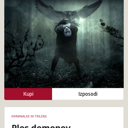
Kupi
Izposodi
Podrobnosti
KRIMINALKE IN TRILERJI
knjige
Ples demonov