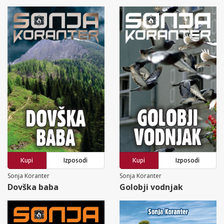
Kupi
Izposodi
Kupi
Izposodi
Sonja Koranter
Sonja Koranter
Dovška baba
Golobji vodnjak