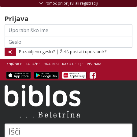
Skoči na vsebino
Pomoč pri prijavi ali registraciji
Prijava
Uporabniško
ime
Geslo
|
Pozabljeno geslo?
Želiš postati uporabnik?
KNJIŽNICE
ZALOŽBE
BRALNIKI
KAKO DELUJE
PIŠI NAM
Facebook
Biblos