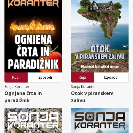
Kupi
Izposodi
Kupi
Izposodi
Sonja Koranter
Sonja Koranter
Ognjena črta in
Otok v piranskem
paradižnik
zalivu