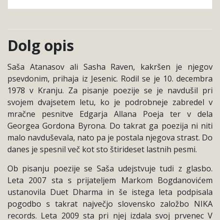
Dolg opis
Saša Atanasov ali Sasha Raven, kakršen je njegov
psevdonim, prihaja iz Jesenic. Rodil se je 10. decembra
1978 v Kranju. Za pisanje poezije se je navdušil pri
svojem dvajsetem letu, ko je podrobneje zabredel v
mračne pesnitve Edgarja Allana Poeja ter v dela
Georgea Gordona Byrona. Do takrat ga poezija ni niti
malo navduševala, nato pa je postala njegova strast. Do
danes je spesnil več kot sto štirideset lastnih pesmi.
Ob pisanju poezije se Saša udejstvuje tudi z glasbo.
Leta 2007 sta s prijateljem Markom Bogdanovićem
ustanovila Duet Dharma in še istega leta podpisala
pogodbo s takrat največjo slovensko založbo NIKA
records. Leta 2009 sta pri njej izdala svoj prvenec V