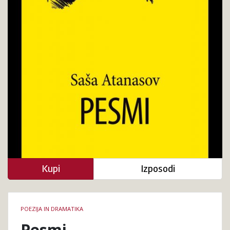
Kupi
Izposodi
Podrobnosti
POEZIJA IN DRAMATIKA
knjige
Pesmi