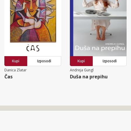
Kupi
Izposodi
Kupi
Izposodi
Danica Zlatar
Andreja Gungl
Čas
Duša na prepihu