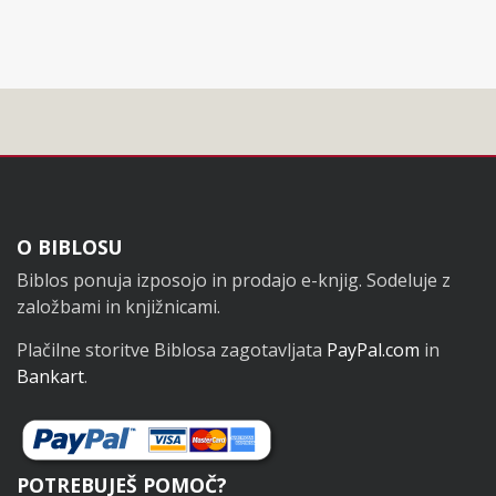
Noga
O BIBLOSU
Biblos ponuja izposojo in prodajo e-knjig. Sodeluje z
založbami in knjižnicami.
Plačilne storitve Biblosa zagotavljata
PayPal.com
in
Bankart
.
POTREBUJEŠ POMOČ?