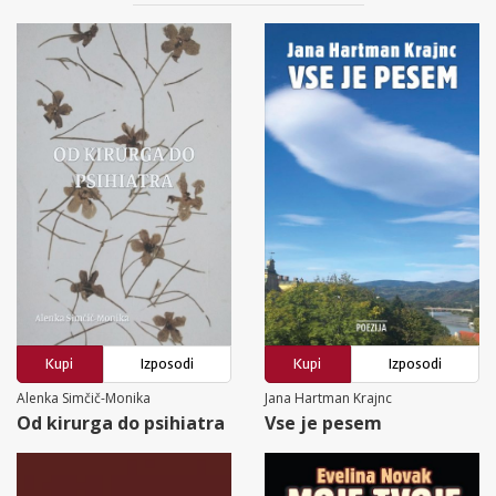
Kupi
Izposodi
Kupi
Izposodi
Alenka Simčič-Monika
Jana Hartman Krajnc
Od kirurga do psihiatra
Vse je pesem