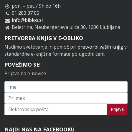
pon. – pet. / 9h do 16h
01 200 37 05
info@biblos.si
Beletrina, Neubergerjeva ulica 30, 1000 Ljubljana
PRETVORBA KNJIG V E-OBLIKO
Nudimo svetovanje in pomoč pri
pretvorbi vaših knjig
v
standardne e-knjižne formate po ugodni ceni.
POVEŽIMO SE!
Prijava na e-novice
Prijavi se na novice
Prijava
NAJDI NAS NA FACEBOOKU