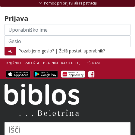
Skoči na vsebino
Pomoč pri prijavi ali registraciji
Prijava
Uporabniško
ime
Geslo
|
Pozabljeno geslo?
Želiš postati uporabnik?
KNJIŽNICE
ZALOŽBE
BRALNIKI
KAKO DELUJE
PIŠI NAM
Facebook
Biblos