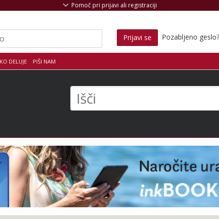
Pomoč pri prijavi ali registraciji
Pozabljeno geslo
Prijavi se
KO DELUJE
PIŠI NAM
s
Išči