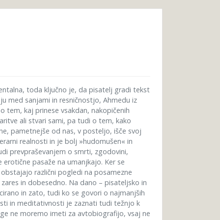
ntalna, toda ključno je, da pisatelj gradi tekst
janju med sanjami in resničnostjo, Ahmedu iz
m, o tem, kaj prinese vsakdan, nakopičenih
varitve ali stvari sami, pa tudi o tem, kako
e, pametnejše od nas, v posteljo, išče svoj
iterarni realnosti in je bolj »hudomušen« in
 tudi prevpraševanjem o smrti, zgodovini,
ne erotične pasaže na umanjkajo. Ker se
 obstajajo različni pogledi na posamezne
zares in dobesedno. Na dano – pisateljsko in
cirano in zato, tudi ko se govori o najmanjših
i in meditativnosti je zaznati tudi težnjo k
jige ne moremo imeti za avtobiografijo, vsaj ne