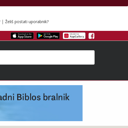
|
?
Želiš postati uporabnik?
Facebook