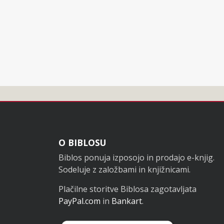
Noga
O BIBLOSU
Biblos ponuja izposojo in prodajo e-knjig.
Sodeluje z založbami in knjižnicami.
Plačilne storitve Biblosa zagotavljata
PayPal.com
in
Bankart
.