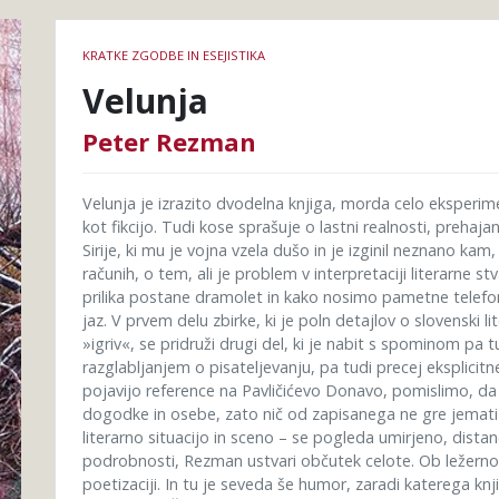
Podrobnosti
KRATKE ZGODBE IN ESEJISTIKA
knjige
Velunja
Peter Rezman
Velunja je izrazito dvodelna knjiga, morda celo eksperime
kot fikcijo. Tudi kose sprašuje o lastni realnosti, preha
Sirije, ki mu je vojna vzela dušo in je izginil neznano ka
računih, o tem, ali je problem v interpretaciji literarne st
prilika postane dramolet in kako nosimo pametne telefon
jaz. V prvem delu zbirke, ki je poln detajlov o slovenski l
»igriv«, se pridruži drugi del, ki je nabit s spominom pa
razglabljanjem o pisateljevanju, pa tudi precej eksplicit
pojavijo reference na Pavličićevo Donavo, pomislimo, da
dogodke in osebe, zato nič od zapisanega ne gre jemati 
literarno situacijo in sceno – se pogleda umirjeno, distan
podrobnosti, Rezman ustvari občutek celote. Ob ležernost
poetizaciji. In tu je seveda še humor, zaradi katerega kn