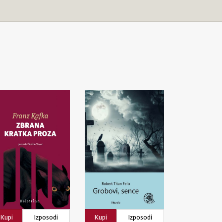
Kupi
Izposodi
Kupi
Izposodi