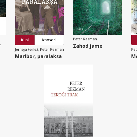
Peter Rezman
Kupi
Izposodi
f
Zahod jame
Jerneja Ferlež, Peter Rezman
Pe
Maribor, paralaksa
Me