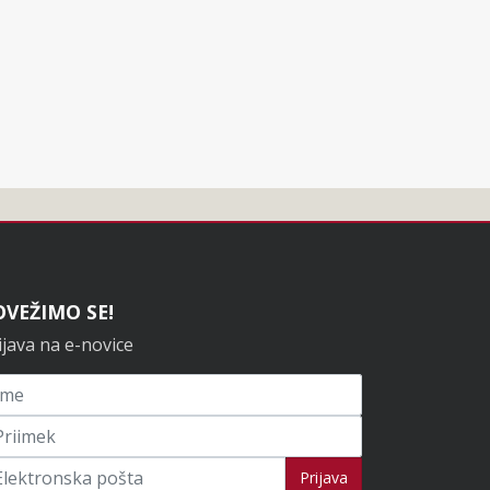
OVEŽIMO SE!
ijava na e-novice
ijavi se na novice
Prijava