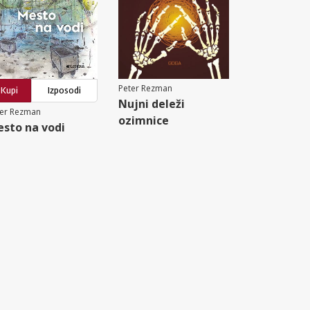
Peter Rezman
Kupi
Izposodi
Nujni deleži
ter Rezman
ozimnice
sto na vodi