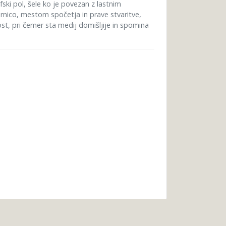
fski pol, šele ko je povezan z lastnim
rnico, mestom spočetja in prave stvaritve,
ost, pri čemer sta medij domišljije in spomina