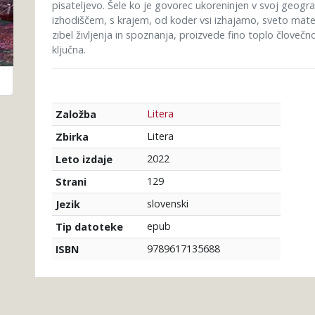
pisateljevo. Šele ko je govorec ukoreninjen v svoj geogra
izhodiščem, s krajem, od koder vsi izhajamo, sveto mate
zibel življenja in spoznanja, proizvede fino toplo človečn
ključna.
Litera
Založba
Litera
Zbirka
2022
Leto izdaje
129
Strani
slovenski
Jezik
epub
Tip datoteke
9789617135688
ISBN