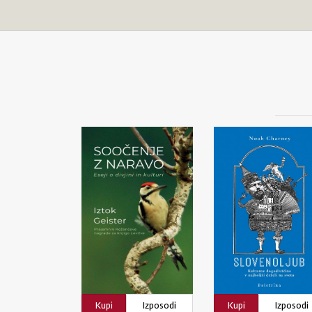
Kupi
Izposodi
Kupi
Izposodi