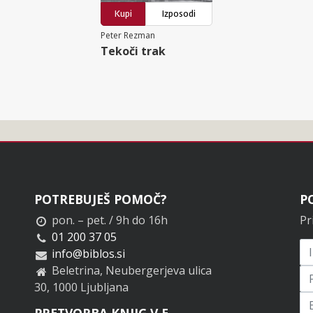
Kupi
Izposodi
Peter Rezman
Tekoči trak
POTREBUJEŠ POMOČ?
P
pon. – pet. / 9h do 16h
Pr
01 200 37 05
info@biblos.si
Beletrina, Neubergerjeva ulica
30, 1000 Ljubljana
Pr
PRETVORBA KNJIG V E-