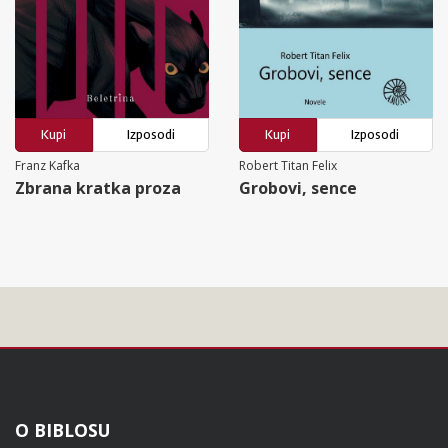
Kupi
Izposodi
Kupi
Izposodi
Franz Kafka
Robert Titan Felix
Zbrana kratka proza
Grobovi, sence
Noga
O BIBLOSU