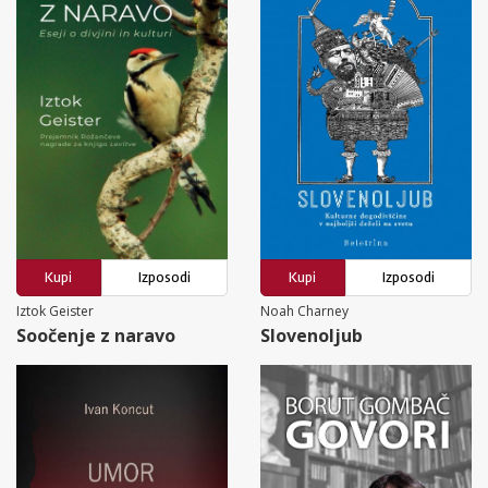
Kupi
Izposodi
Kupi
Izposodi
Iztok Geister
Noah Charney
Soočenje z naravo
Slovenoljub