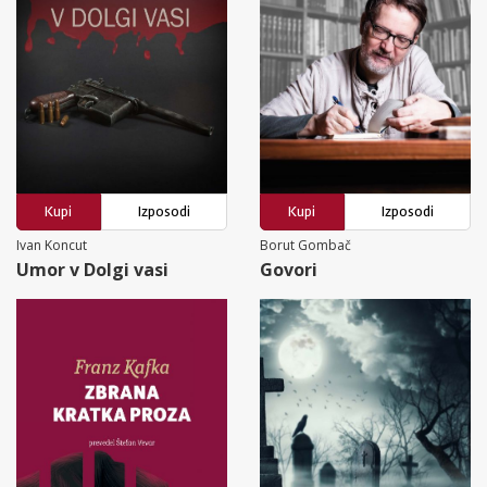
Kupi
Izposodi
Kupi
Izposodi
Ivan Koncut
Borut Gombač
Umor v Dolgi vasi
Govori