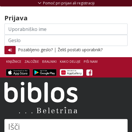
Skoči na vsebino
Pomoč pri prijavi ali registraciji
Prijava
Uporabniško
ime
Geslo
|
Pozabljeno geslo?
Želiš postati uporabnik?
KNJIŽNICE
ZALOŽBE
BRALNIKI
KAKO DELUJE
PIŠI NAM
Facebook
Biblos