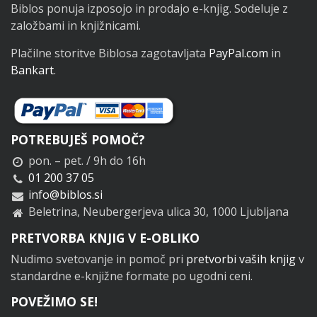
Biblos ponuja izposojo in prodajo e-knjig. Sodeluje z
založbami in knjižnicami.
Plačilne storitve Biblosa zagotavljata
PayPal.com
in
Bankart
.
POTREBUJEŠ POMOČ?
pon. – pet. / 9h do 16h
01 200 37 05
info@biblos.si
Beletrina, Neubergerjeva ulica 30, 1000 Ljubljana
PRETVORBA KNJIG V E-OBLIKO
Nudimo svetovanje in pomoč pri
pretvorbi vaših knjig
v
standardne e-knjižne formate po ugodni ceni.
POVEŽIMO SE!