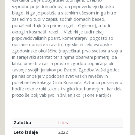
vsekakor pa je obogatitev tudi njeno osebno
vzpodbujanje domačinov, da pripovedujejo ljudsko
blago, ki ga je poslušala s tenkim ušesom in ga hitro
zasledimo tudi v zapisu sočnih domačih besed,
ponašenih tujk (na primer cigel – Ciglence), a tudi
okroglih kosmatih rekel … V zbirki je tudi nekaj
pripovedovalkinih poant, komentarjev, pogosto so
opisane domače in avstro-ogrske in celo evropske
zgodovinske okoliščine (največkrat prva svetovna vojna
in sarajevski atentat ter z njima obarvani primeri), da
lahko umesti v čas in prostor zgodbo topničarja ali
tavanje svojih junakov po Evropi. Zgodba Vaški godec
pa nas pripelje v podoben svet vaških revežev in
posebnežev kakega Cirila Kosmača. Avtorica posrečeno
hodi z roko v roki tako s tragiko kot humorjem, kar dela
prozo še bolj vabljivo in življenjsko. (Tone Partljič)
Litera
Založba
2022
Leto izdaje