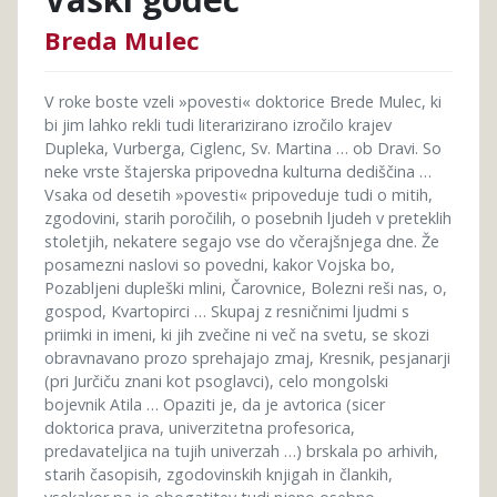
Breda Mulec
V roke boste vzeli »povesti« doktorice Brede Mulec, ki
bi jim lahko rekli tudi literarizirano izročilo krajev
Dupleka, Vurberga, Ciglenc, Sv. Martina … ob Dravi. So
neke vrste štajerska pripovedna kulturna dediščina …
Vsaka od desetih »povesti« pripoveduje tudi o mitih,
zgodovini, starih poročilih, o posebnih ljudeh v preteklih
stoletjih, nekatere segajo vse do včerajšnjega dne. Že
posamezni naslovi so povedni, kakor Vojska bo,
Pozabljeni dupleški mlini, Čarovnice, Bolezni reši nas, o,
gospod, Kvartopirci … Skupaj z resničnimi ljudmi s
priimki in imeni, ki jih zvečine ni več na svetu, se skozi
obravnavano prozo sprehajajo zmaj, Kresnik, pesjanarji
(pri Jurčiču znani kot psoglavci), celo mongolski
bojevnik Atila … Opaziti je, da je avtorica (sicer
doktorica prava, univerzitetna profesorica,
predavateljica na tujih univerzah …) brskala po arhivih,
starih časopisih, zgodovinskih knjigah in člankih,