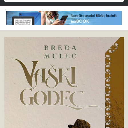
Išči
Breda
Pokukaj
Mulec
v
:
knjigo
Vaški
godec