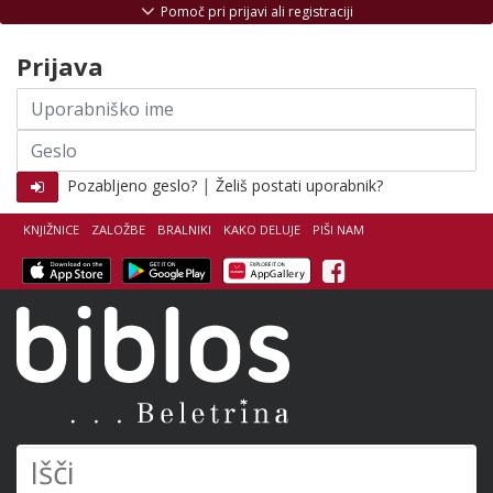
Skoči na vsebino
Pomoč pri prijavi ali registraciji
Prijava
Uporabniško
ime
Geslo
|
Pozabljeno geslo?
Želiš postati uporabnik?
KNJIŽNICE
ZALOŽBE
BRALNIKI
KAKO DELUJE
PIŠI NAM
Facebook
Biblos