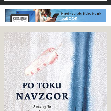
Išči
Več
Pokukaj
avtorjev
v
:
knjigo
Po
toku
navzgor