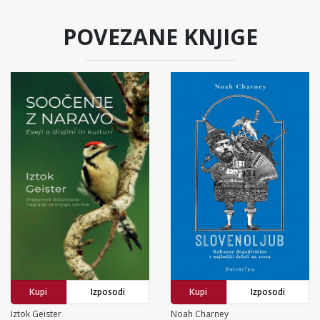
POVEZANE KNJIGE
Kupi
Izposodi
Kupi
Izposodi
Iztok Geister
Noah Charney