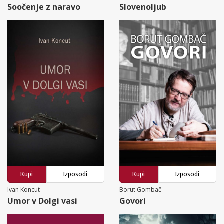
Soočenje z naravo
Slovenoljub
Kupi
Izposodi
Kupi
Izposodi
Ivan Koncut
Borut Gombač
Umor v Dolgi vasi
Govori