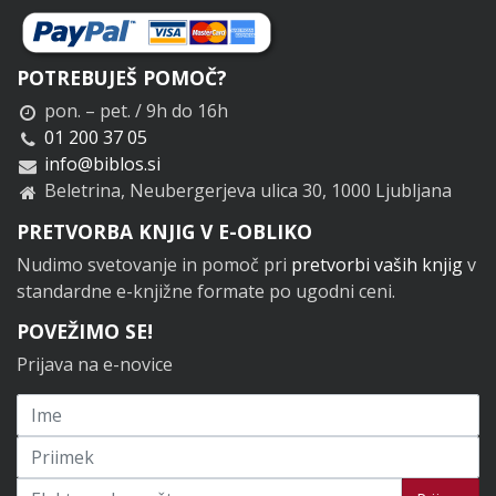
POTREBUJEŠ POMOČ?
pon. – pet. / 9h do 16h
01 200 37 05
info@biblos.si
Beletrina, Neubergerjeva ulica 30, 1000 Ljubljana
PRETVORBA KNJIG V E-OBLIKO
Nudimo svetovanje in pomoč pri
pretvorbi vaših knjig
v
standardne e-knjižne formate po ugodni ceni.
POVEŽIMO SE!
Prijava na e-novice
Prijavi se na novice