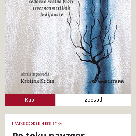
Kupi
Izposodi
Podrobnosti
KRATKE ZGODBE IN ESEJISTIKA
knjige
Po toku navzgor