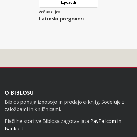
Izposodi
Več avtorjev
Latinski pregovori
Noga
O BIBLOSU
Biblos ponuja izposojo in prodajo e-knjig. Sodeluje z
založbami in knjižnicami.
Plačilne storitve Biblosa zagotavljata
PayPal.com
in
Bankart
.