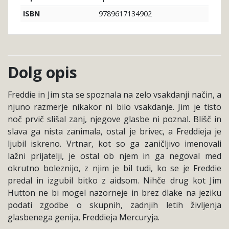
9789617134902
ISBN
Dolg opis
Freddie in Jim sta se spoznala na zelo vsakdanji način, a
njuno razmerje nikakor ni bilo vsakdanje. Jim je tisto
noč prvič slišal zanj, njegove glasbe ni poznal. Blišč in
slava ga nista zanimala, ostal je brivec, a Freddieja je
ljubil iskreno. Vrtnar, kot so ga zaničljivo imenovali
lažni prijatelji, je ostal ob njem in ga negoval med
okrutno boleznijo, z njim je bil tudi, ko se je Freddie
predal in izgubil bitko z aidsom. Nihče drug kot Jim
Hutton ne bi mogel nazorneje in brez dlake na jeziku
podati zgodbe o skupnih, zadnjih letih življenja
glasbenega genija, Freddieja Mercuryja.