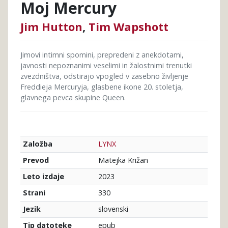
Moj Mercury
Jim Hutton
,
Tim Wapshott
Jimovi intimni spomini, prepredeni z anekdotami,
javnosti nepoznanimi veselimi in žalostnimi trenutki
zvezdništva, odstirajo vpogled v zasebno življenje
Freddieja Mercuryja, glasbene ikone 20. stoletja,
glavnega pevca skupine Queen.
LYNX
Založba
Matejka Križan
Prevod
2023
Leto izdaje
330
Strani
slovenski
Jezik
epub
Tip datoteke