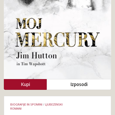
Kupi
Izposodi
Podrobnosti
BIOGRAFIJE IN SPOMINI
/
LJUBEZENSKI
knjige
ROMANI