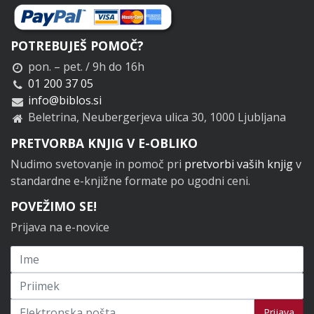
POTREBUJEŠ POMOČ?
pon. – pet. / 9h do 16h
01 200 37 05
info@biblos.si
Beletrina, Neubergerjeva ulica 30, 1000 Ljubljana
PRETVORBA KNJIG V E-OBLIKO
Nudimo svetovanje in pomoč pri
pretvorbi vaših knjig
v
standardne e-knjižne formate po ugodni ceni.
POVEŽIMO SE!
Prijava na e-novice
Prijavi se na novice
Prijava