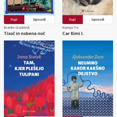
Kupi
Izposodi
Kupi
Izposodi
Branko Gradišnik
Ksenija Trs
Tisoč in nobena noč
Car Kimi I.