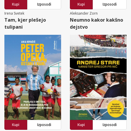
Kupi
Izposodi
Kupi
Izposodi
Irena Svetek
Aleksander Zorn
Tam, kjer plešejo
Neumno kakor kakšno
tulipani
dejstvo
Kupi
Izposodi
Kupi
Izposodi