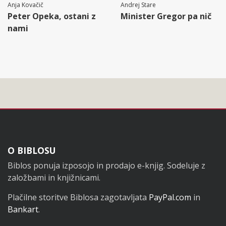
Anja Kovačič
Andrej Stare
Peter Opeka, ostani z
Minister Gregor pa nič
nami
Noga
O BIBLOSU
Biblos ponuja izposojo in prodajo e-knjig. Sodeluje z
založbami in knjižnicami.
Plačilne storitve Biblosa zagotavljata
PayPal.com
in
Bankart
.