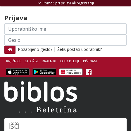
Skoči na vsebino
Pomoč pri prijavi ali registraciji
Prijava
Uporabniško
ime
Geslo
|
Pozabljeno geslo?
Želiš postati uporabnik?
KNJIŽNICE
ZALOŽBE
BRALNIKI
KAKO DELUJE
PIŠI NAM
Facebook
Biblos