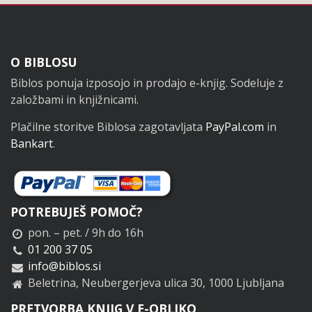
Noga
O BIBLOSU
Biblos ponuja izposojo in prodajo e-knjig. Sodeluje z
založbami in knjižnicami.
Plačilne storitve Biblosa zagotavljata
PayPal.com
in
Bankart
.
POTREBUJEŠ POMOČ?
pon. – pet. / 9h do 16h
01 200 37 05
info@biblos.si
Beletrina, Neubergerjeva ulica 30, 1000 Ljubljana
PRETVORBA KNJIG V E-OBLIKO