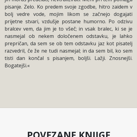
pisanje. Zelo. Ko predem svoje zgodbe, hitro zaidem v
bolj vedre vode, mojim likom se začnejo dogajati
prijetne stvari, vzdušje postane humorno. Po odzivu
bralcev vem, da jim je to všeč; in vsak bralec, ki se je
nasmejal ob nekem določenem odstavku, je lahko
prepričan, da sem se ob tem odstavku jaz kot pisatelj
razvedril, če že ne tudi nasmejal; in da sem bil, ko sem
tisti dan končal s pisanjem, boljši. Lažji. Znosnejši.
Bogatejši.«
POVEZANE KNJIGE