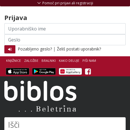
Skoči na vsebino
Pomoč pri prijavi ali registraciji
Prijava
Uporabniško
ime
Geslo
|
Pozabljeno geslo?
Želiš postati uporabnik?
KNJIŽNICE
ZALOŽBE
BRALNIKI
KAKO DELUJE
PIŠI NAM
Facebook
Biblos