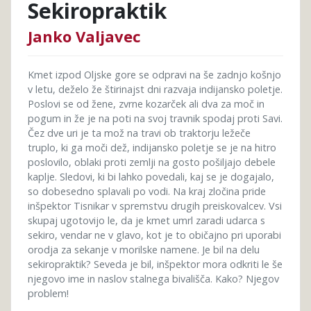
Sekiropraktik
Janko Valjavec
Kmet izpod Oljske gore se odpravi na še zadnjo košnjo
v letu, deželo že štirinajst dni razvaja indijansko poletje.
Poslovi se od žene, zvrne kozarček ali dva za moč in
pogum in že je na poti na svoj travnik spodaj proti Savi.
Čez dve uri je ta mož na travi ob traktorju ležeče
truplo, ki ga moči dež, indijansko poletje se je na hitro
poslovilo, oblaki proti zemlji na gosto pošiljajo debele
kaplje. Sledovi, ki bi lahko povedali, kaj se je dogajalo,
so dobesedno splavali po vodi. Na kraj zločina pride
inšpektor Tisnikar v spremstvu drugih preiskovalcev. Vsi
skupaj ugotovijo le, da je kmet umrl zaradi udarca s
sekiro, vendar ne v glavo, kot je to običajno pri uporabi
orodja za sekanje v morilske namene. Je bil na delu
sekiropraktik? Seveda je bil, inšpektor mora odkriti le še
njegovo ime in naslov stalnega bivališča. Kako? Njegov
problem!