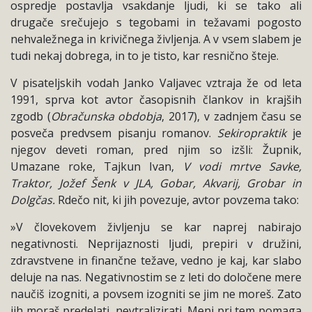
ospredje postavlja vsakdanje ljudi, ki se tako ali
drugače srečujejo s tegobami in težavami pogosto
nehvaležnega in krivičnega življenja. A v vsem slabem je
tudi nekaj dobrega, in to je tisto, kar resnično šteje.
V pisateljskih vodah Janko Valjavec vztraja že od leta
1991, sprva kot avtor časopisnih člankov in krajših
zgodb (
Obračunska obdobja
, 2017), v zadnjem času se
posveča predvsem pisanju romanov.
Sekiropraktik
je
njegov deveti roman, pred njim so izšli: Župnik,
Umazane roke, Tajkun Ivan,
V vodi mrtve Savke,
Traktor, Jožef Šenk v JLA, Gobar, Akvarij, Grobar in
Dolgčas.
Rdečo nit, ki jih povezuje, avtor povzema tako:
»V človekovem življenju se kar naprej nabirajo
negativnosti. Neprijaznosti ljudi, prepiri v družini,
zdravstvene in finančne težave, vedno je kaj, kar slabo
deluje na nas. Negativnostim se z leti do določene mere
naučiš izogniti, a povsem izogniti se jim ne moreš. Zato
jih moraš predelati, nevtralizirati. Meni pri tem pomaga