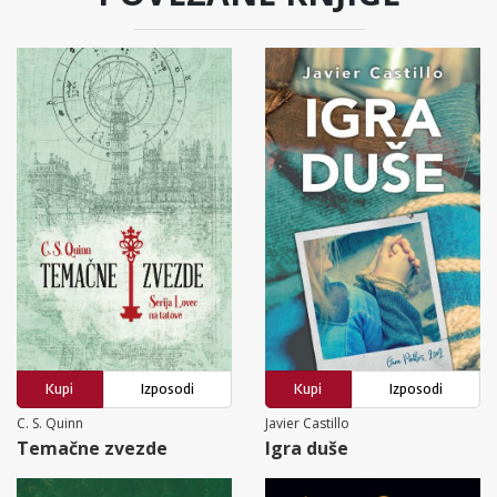
Kupi
Izposodi
Kupi
Izposodi
C. S. Quinn
Javier Castillo
Temačne zvezde
Igra duše