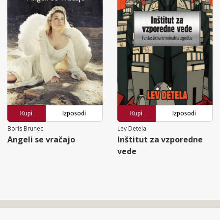
Kupi
Izposodi
Kupi
Izposodi
Boris Brunec
Lev Detela
Angeli se vračajo
Inštitut za vzporedne
vede