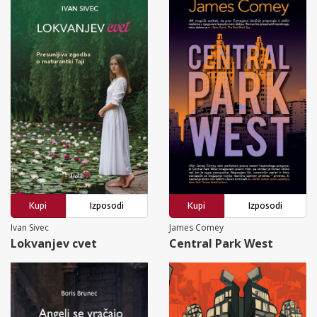
Kupi
Izposodi
Kupi
Izposodi
Ivan Sivec
James Comey
Lokvanjev cvet
Central Park West