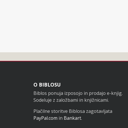
Noga
O BIBLOSU
Biblos ponuja izposojo in prodajo e-knjig.
Sodeluje z založbami in knjižnicami.
Plačilne storitve Biblosa zagotavljata
PayPal.com
in
Bankart
.