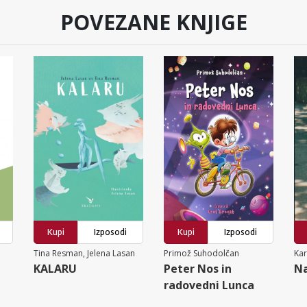
POVEZANE KNJIGE
Kupi
Izposodi
Kupi
Izposodi
Tina Resman, Jelena Lasan
Primož Suhodolčan
Ka
KALARU
Peter Nos in
Na
radovedni Lunca