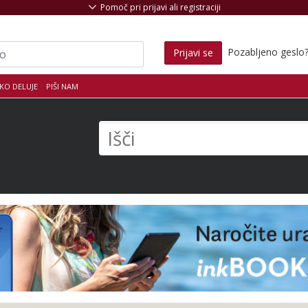
Pomoč pri prijavi ali registraciji
Pozabljeno geslo
Prijavi se
KO DELUJE
PIŠI NAM
s
Išči