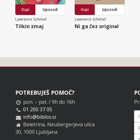
Kupi
Izposodi
Kupi
Izposodi
Lawrence Schimel
Lawrence Schimel
Tilkin zmaj
Ni ga čez original
POTREBUJEŠ POMOČ?
P
pon. – pet. / 9h do 16h
Pr
01 200 37 05
info@biblos.si
Beletrina, Neubergerjeva ulica
30, 1000 Ljubljana
Pr