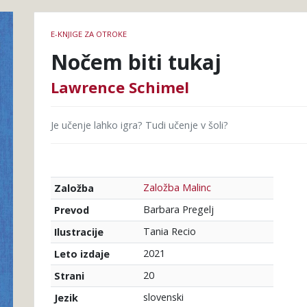
Podrobnosti
E-KNJIGE ZA OTROKE
knjige
Nočem biti tukaj
Lawrence Schimel
Je učenje lahko igra? Tudi učenje v šoli?
Založba Malinc
Založba
Barbara Pregelj
Prevod
Tania Recio
Ilustracije
2021
Leto izdaje
20
Strani
slovenski
Jezik