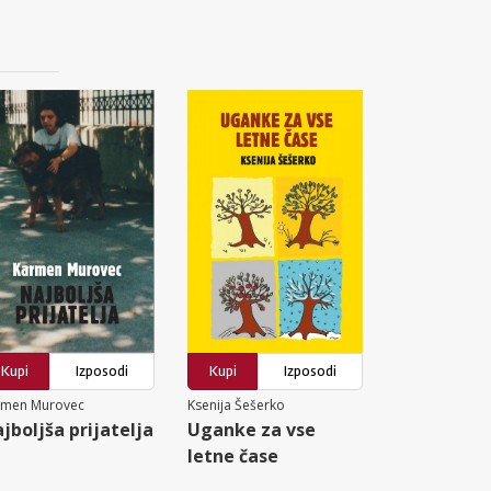
Kupi
Izposodi
Kupi
Izposodi
rmen Murovec
Ksenija Šešerko
jboljša prijatelja
Uganke za vse
letne čase