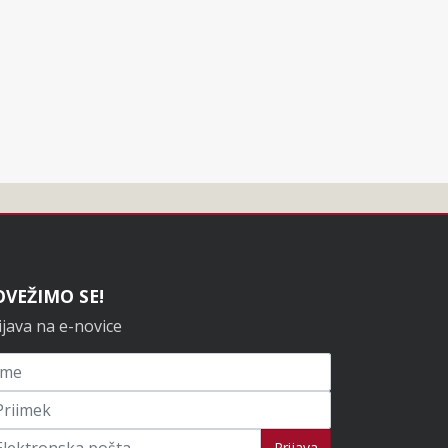
OVEŽIMO SE!
ijava na e-novice
ijavi se na novice
Prijava