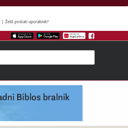
|
?
Želiš postati uporabnik?
Facebook