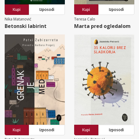
Kupi
Izposodi
Kupi
Izposodi
Nika Matanović
Teresa Calo
Betonski labirint
Marta pred ogledalom
Kupi
Izposodi
Kupi
Izposodi