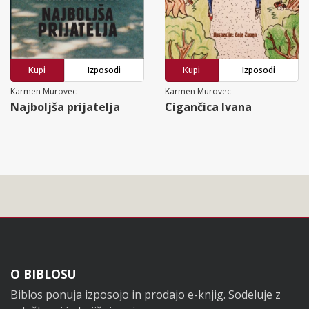
Kupi
Izposodi
Kupi
Izposodi
Karmen Murovec
Karmen Murovec
Najboljša prijatelja
Cigančica Ivana
Noga
O BIBLOSU
Biblos ponuja izposojo in prodajo e-knjig. Sodeluje z