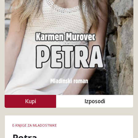
Kupi
Izposodi
Podrobnosti
E-KNJIGE ZA MLADOSTNIKE
knjige
Petra