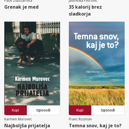
Patxi Zubizarreta
Jasminka Petrović
Grenak je med
35 kalorij brez
sladkorja
Kupi
Izposodi
Kupi
Izposodi
Karmen Murovec
Franc Rozman
Najboljša prijatelja
Temna snov, kaj je to?