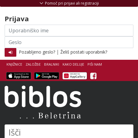
Skoči na vsebino
Pomoč pri prijavi ali registraciji
Prijava
Uporabniško
ime
Geslo
|
Pozabljeno geslo?
Želiš postati uporabnik?
KNJIŽNICE
ZALOŽBE
BRALNIKI
KAKO DELUJE
PIŠI NAM
Facebook
Biblos