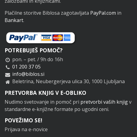
založbami in knjižnicami.
Plačilne storitve Biblosa zagotavljata
PayPal.com
in
Bankart
.
POTREBUJEŠ POMOČ?
pon. – pet. / 9h do 16h
01 200 37 05
info@biblos.si
Beletrina, Neubergerjeva ulica 30, 1000 Ljubljana
PRETVORBA KNJIG V E-OBLIKO
Nudimo svetovanje in pomoč pri
pretvorbi vaših knjig
v
standardne e-knjižne formate po ugodni ceni.
POVEŽIMO SE!
Prijava na e-novice