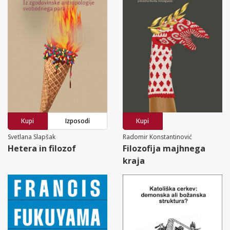
Kupi
Izposodi
Kupi
Svetlana Slapšak
Radomir Konstantinović
Hetera in filozof
Filozofija majhnega
kraja