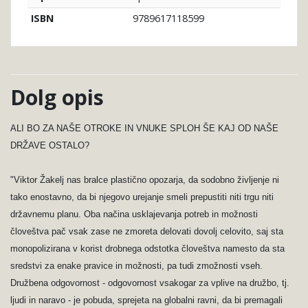
9789617118599
ISBN
Dolg opis
ALI BO ZA NAŠE OTROKE IN VNUKE SPLOH ŠE KAJ OD NAŠE
DRŽAVE OSTALO?
"Viktor Žakelj nas bralce plastično opozarja, da sodobno življenje ni
tako enostavno, da bi njegovo urejanje smeli prepustiti niti trgu niti
državnemu planu. Oba načina usklajevanja potreb in možnosti
človeštva pač vsak zase ne zmoreta delovati dovolj celovito, saj sta
monopolizirana v korist drobnega odstotka človeštva namesto da sta
sredstvi za enake pravice in možnosti, pa tudi zmožnosti vseh.
Družbena odgovornost - odgovornost vsakogar za vplive na družbo, tj.
ljudi in naravo - je pobuda, sprejeta na globalni ravni, da bi premagali