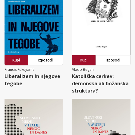
Kupi
Izposodi
Kupi
Izposodi
Francis Fukuyama
Vlado Began
Liberalizem in njegove
Katoliška cerkev:
tegobe
demonska ali božanska
struktura?