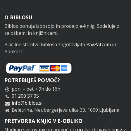
Noga
O BIBLOSU
Biblos ponuja izposojo in prodajo e-knjig. Sodeluje z
založbami in knjižnicami.
Plačilne storitve Biblosa zagotavljata
PayPal.com
in
Bankart
.
POTREBUJEŠ POMOČ?
pon. – pet. / 9h do 16h
01 200 37 05
info@biblos.si
Beletrina, Neubergerjeva ulica 30, 1000 Ljubljana
PRETVORBA KNJIG V E-OBLIKO
Nudimo svetovanje in pomoč pri
pretvorbi vaših knjig
v