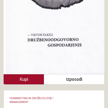
Kupi
Izposodi
Podrobnosti
HUMANISTIKA IN DRUŽBOSLOVJE
/
knjige
MANAGEMENT