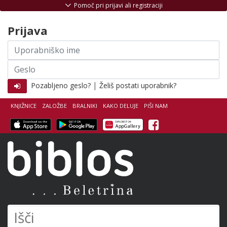
Skoči na vsebino
Pomoč pri prijavi ali registraciji
Prijava
Uporabniško
ime
Geslo
|
Pozabljeno geslo?
Želiš postati uporabnik?
KNJIŽNICE
ZALOŽBE
BRALNIKI
KAKO DELUJE
PIŠI NAM
Facebook
Biblos