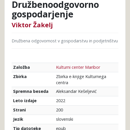
Družbenoodgovorno
gospodarjenje
Viktor Žakelj
Družbena odgovornost v gospodarstvu in podjetništvu
Kulturni center Maribor
Založba
Zbirka e-knjige Kulturnega
Zbirka
centra
Aleksandar Kešeljević
Spremna beseda
2022
Leto izdaje
200
Strani
slovenski
Jezik
epub
Tip datoteke