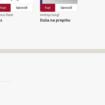
Kupi
Izposodi
Kupi
Izposodi
ica Zlatar
Andreja Gungl
s
Duša na prepihu