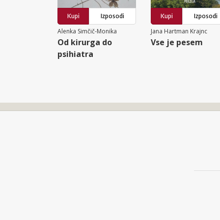
Kupi
Izposodi
Kupi
Izposodi
Alenka Simčič-Monika
Jana Hartman Krajnc
Od kirurga do
Vse je pesem
psihiatra