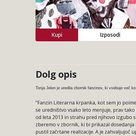
Kupi
Izposodi
Dolg opis
Tonja Jelen je uredila zbornik fanzinov, ki vsebuje več k
"Fanzin Literarna krpanka, kot sem jo poimeno
se uredništvo vsako leto menjuje, prav tako 
od leta 2013 in strahu pred njihovo izgubo sm
zberemo v zbornik, ki bi prikazal dosedanja 
pustil začrtane realizacije. A je zahvaljujoč