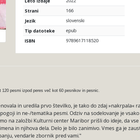
2022
Leto izdaje
166
Strani
slovenski
Jezik
epub
Tip datoteke
9789617118520
ISBN
ot 120 pesmi izpod peres več kot 60 pesnikov in pesnic.
vala in uredila prvo številko, je tako do zdaj »nakrpala« razl
pogoji in ne-/tematika pesmi. Odziv na sodelovanje je vsako
o na založbi Kulturni center Maribor prišli do ideje, da vse 
imena in njihova dela. Delo je bilo zanimivo. Vmes ga je zaus
 upanju, vendarle zbornik pred vami."