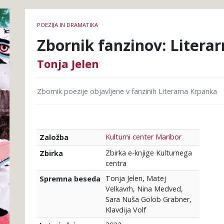
Podrobnosti
POEZIJA IN DRAMATIKA
knjige
Zbornik fanzinov: Litera
Tonja Jelen
Zbornik poezije objavljene v fanzinih Literarna Krpanka
Kulturni center Maribor
Založba
Zbirka e-knjige Kulturnega
Zbirka
centra
Tonja Jelen, Matej
Spremna beseda
Velkavrh, Nina Medved,
Sara Nuša Golob Grabner,
Klavdija Volf