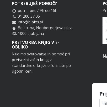
POTREBUJEŠ POMOČ?
P
pon. – pet. / 9h do 16h
Pr
01 200 37 05
info@biblos.si
Beletrina, Neubergerjeva ulica
30, 1000 Ljubljana
Pr
PRETVORBA KNJIG V E-
OBLIKO
Nudimo svetovanje in pomoč pri
N
pretvorbi vaših knjig
v
standardne e-knjižne formate po
ugodni ceni.
Pr