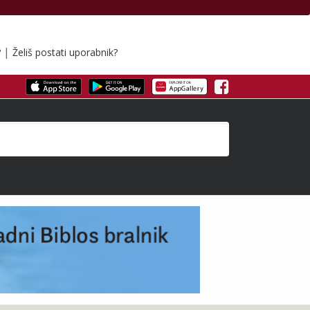
|
?
Želiš postati uporabnik?
Facebook