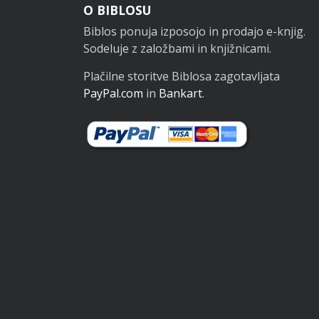
Noga
O BIBLOSU
Biblos ponuja izposojo in prodajo e-knjig.
Sodeluje z založbami in knjižnicami.
Plačilne storitve Biblosa zagotavljata
PayPal.com
in
Bankart
.