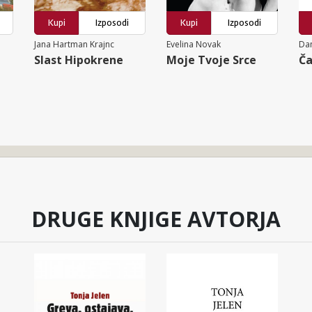
Kupi
Izposodi
Kupi
Izposodi
Jana Hartman Krajnc
Evelina Novak
Dan
Slast Hipokrene
Moje Tvoje Srce
Ča
DRUGE KNJIGE AVTORJA