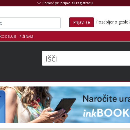
Pomoč pri prijavi ali registraciji
Pozabljeno geslo
Prijavi se
KO DELUJE
PIŠI NAM
s
Išči