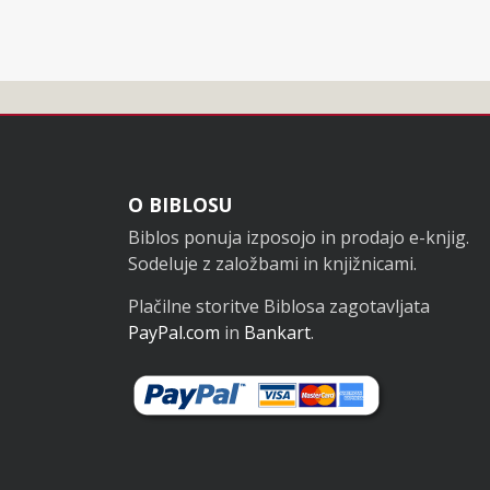
Noga
O BIBLOSU
Biblos ponuja izposojo in prodajo e-knjig.
Sodeluje z založbami in knjižnicami.
Plačilne storitve Biblosa zagotavljata
PayPal.com
in
Bankart
.