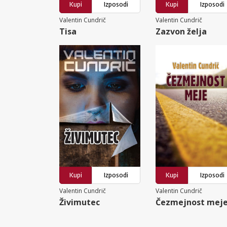
Kupi
Izposodi
Kupi
Izposodi
Valentin Cundrič
Valentin Cundrič
Tisa
Zazvon želja
Kupi
Izposodi
Kupi
Izposodi
Valentin Cundrič
Valentin Cundrič
Živimutec
Čezmejnost mej