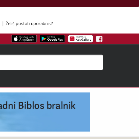
|
?
Želiš postati uporabnik?
Facebook