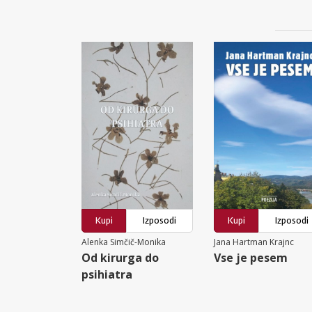
Kupi
Izposodi
Kupi
Izposodi
Alenka Simčič-Monika
Jana Hartman Krajnc
Od kirurga do
Vse je pesem
psihiatra