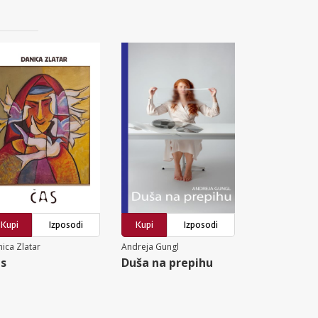
Kupi
Izposodi
Kupi
Izposodi
ica Zlatar
Andreja Gungl
s
Duša na prepihu