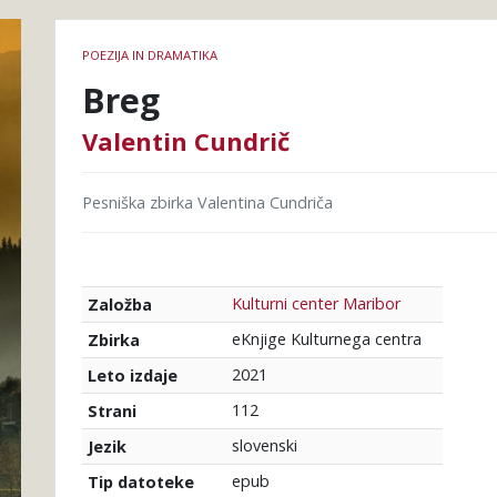
Podrobnosti
POEZIJA IN DRAMATIKA
knjige
Breg
Valentin Cundrič
Pesniška zbirka Valentina Cundriča
Kulturni center Maribor
Založba
eKnjige Kulturnega centra
Zbirka
2021
Leto izdaje
112
Strani
slovenski
Jezik
epub
Tip datoteke