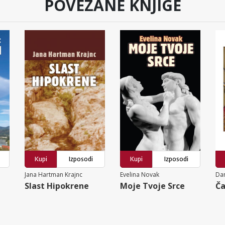
POVEZANE KNJIGE
Kupi
Izposodi
Kupi
Izposodi
Jana Hartman Krajnc
Evelina Novak
Dan
Slast Hipokrene
Moje Tvoje Srce
Ča