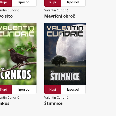
Kupi
Izposodi
Kupi
Izposodi
entin Cundrič
Valentin Cundrič
vo sito
Mavrični obroč
Kupi
Izposodi
Kupi
Izposodi
entin Cundrič
Valentin Cundrič
nkos
Štimnice