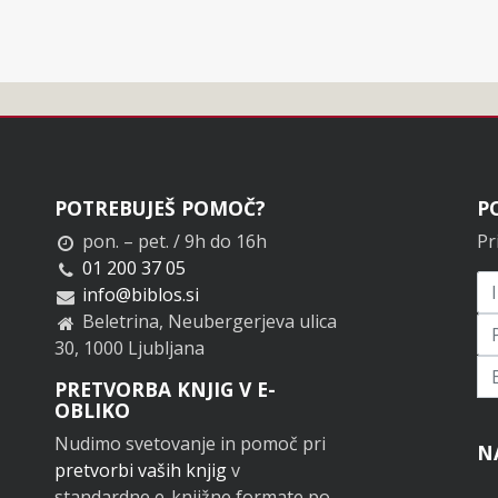
POTREBUJEŠ POMOČ?
P
pon. – pet. / 9h do 16h
Pr
01 200 37 05
info@biblos.si
Beletrina, Neubergerjeva ulica
30, 1000 Ljubljana
Pr
PRETVORBA KNJIG V E-
OBLIKO
Nudimo svetovanje in pomoč pri
N
pretvorbi vaših knjig
v
standardne e-knjižne formate po