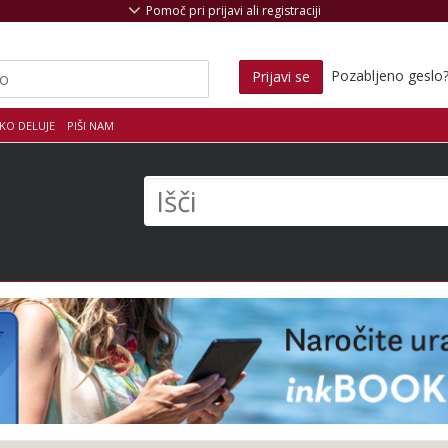
Pomoč pri prijavi ali registraciji
Pozabljeno geslo
Prijavi se
KO DELUJE
PIŠI NAM
s
Išči