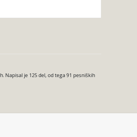
ah. Napisal je 125 del, od tega 91 pesniških