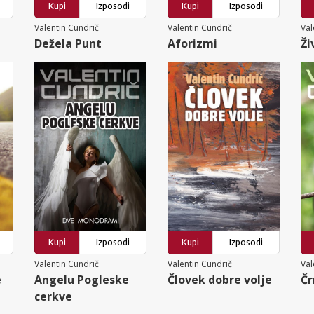
Kupi
Izposodi
Kupi
Izposodi
Valentin Cundrič
Valentin Cundrič
Val
Dežela Punt
Aforizmi
Ži
Kupi
Izposodi
Kupi
Izposodi
Valentin Cundrič
Valentin Cundrič
Val
e
Angelu Pogleske
Človek dobre volje
Čr
cerkve