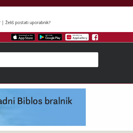
|
?
Želiš postati uporabnik?
Facebook