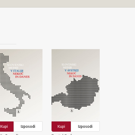
Kupi
Izposodi
Kupi
Izposodi