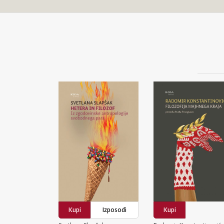
Kupi
Izposodi
Kupi