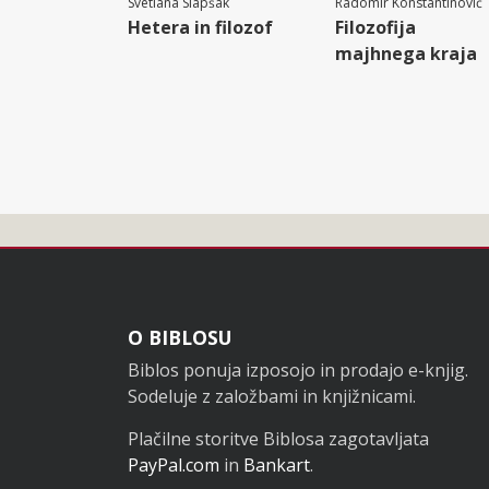
Svetlana Slapšak
Radomir Konstantinović
Hetera in filozof
Filozofija
majhnega kraja
Noga
O BIBLOSU
Biblos ponuja izposojo in prodajo e-knjig.
Sodeluje z založbami in knjižnicami.
Plačilne storitve Biblosa zagotavljata
PayPal.com
in
Bankart
.