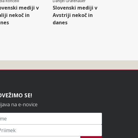
ia Roncelli
Danijel Grafenauer
ovenski mediji v
Slovenski mediji v
aliji nekoč in
Avstriji nekoč in
anes
danes
OVEŽIMO SE!
ijava na e-novice