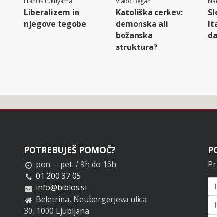
Francis Fukuyama
Vlado Began
Nad
Liberalizem in
Katoliška cerkev:
Sl
njegove tegobe
demonska ali
It
božanska
d
struktura?
POTREBUJEŠ POMOČ?
P
pon. – pet. / 9h do 16h
Pr
01 200 37 05
info@biblos.si
Beletrina, Neubergerjeva ulica
30, 1000 Ljubljana