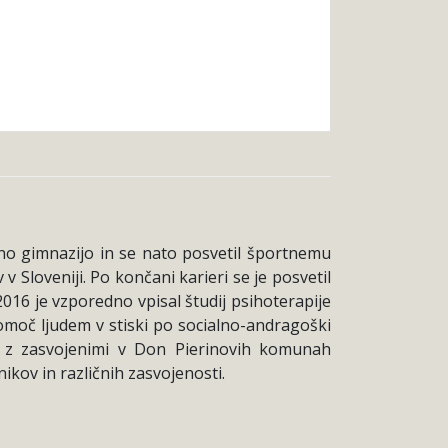
tno gimnazijo in se nato posvetil športnemu
 Sloveniji. Po končani karieri se je posvetil
2016 je vzporedno vpisal študij psihoterapije
pomoč ljudem v stiski po socialno-andragoški
je z zasvojenimi v Don Pierinovih komunah
kov in različnih zasvojenosti.