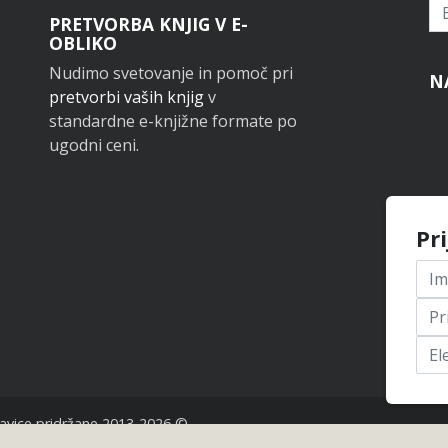
Pr
PRETVORBA KNJIG V E-
OBLIKO
Nudimo svetovanje in pomoč pri
N
pretvorbi vaših knjig
v
standardne e-knjižne formate po
ugodni ceni.
Pr
avice pridržane 2013-2026 ©