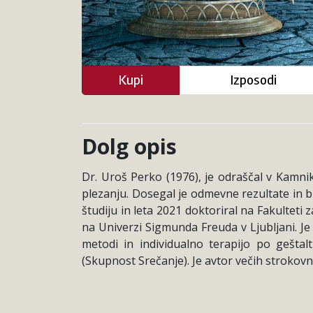
Kupi
Izposodi
Dolg opis
Dr. Uroš Perko (1976), je odraščal v Kamni
plezanju. Dosegal je odmevne rezultate in bi
študiju in leta 2021 doktoriral na Fakulteti
na Univerzi Sigmunda Freuda v Ljubljani. Je
metodi in individualno terapijo po gešta
(Skupnost Srečanje). Je avtor večih strokov