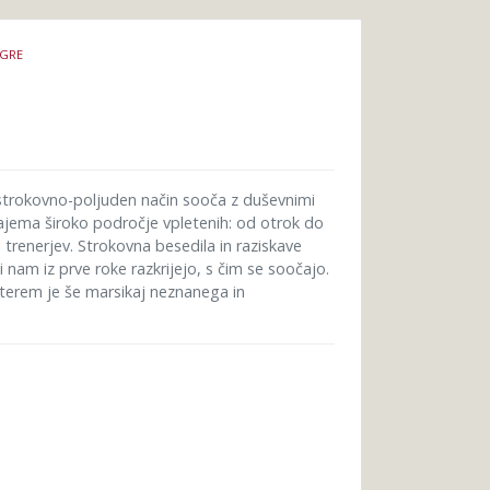
IGRE
strokovno-poljuden način sooča z duševnimi
ajema široko področje vpletenih: od otrok do
 trenerjev. Strokovna besedila in raziskave
i nam iz prve roke razkrijejo, s čim se soočajo.
katerem je še marsikaj neznanega in