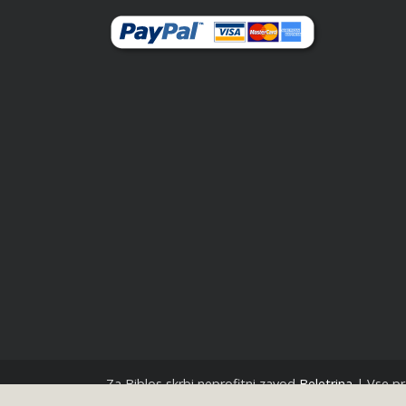
Za Biblos skrbi neprofitni zavod
Beletrina
| Vse pr