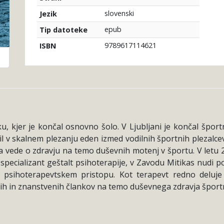
slovenski
Jezik
epub
Tip datoteke
9789617114621
ISBN
ku, kjer je končal osnovno šolo. V Ljubljani je končal špor
l v skalnem plezanju eden izmed vodilnih športnih plezalcev v
 za vede o zdravju na temo duševnih motenj v športu. V letu 
 specializant geštalt psihoterapije, v Zavodu Mitikas nudi 
lt psihoterapevtskem pristopu. Kot terapevt redno delu
nih in znanstvenih člankov na temo duševnega zdravja športni