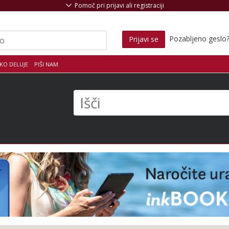
Pomoč pri prijavi ali registraciji
Pozabljeno geslo
Prijavi se
KO DELUJE
PIŠI NAM
s
Išči