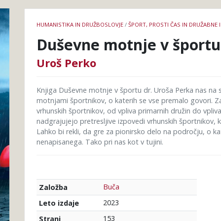
Podrobnosti
HUMANISTIKA IN DRUŽBOSLOVJE
/
ŠPORT, PROSTI ČAS IN DRUŽABNE 
knjige
Duševne motnje v športu
Uroš Perko
Knjiga Duševne motnje v športu dr. Uroša Perka nas na 
motnjami športnikov, o katerih se vse premalo govori. Z
vrhunskih športnikov, od vpliva primarnih družin do vpliva
nadgrajujejo pretresljive izpovedi vrhunskih športnikov, k
Lahko bi rekli, da gre za pionirsko delo na področju, o 
nenapisanega. Tako pri nas kot v tujini.
Buča
Založba
2023
Leto izdaje
153
Strani