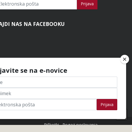
ijavi se na novice
Prijava
AJDI NAS NA FACEBOOKU
ijavite se na e-novice
Prijava
Na
na
Piškotki
Pogoji poslovanja