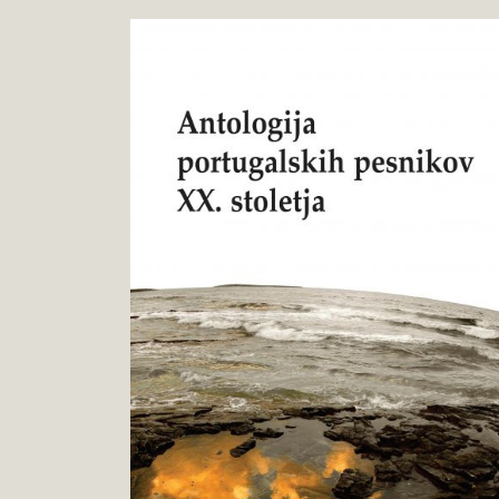
Vojko
Pokukaj
Gorjanc,
v
Américo
knjigo
Meira,
Mateja
Peroša
:
Antologija
portugalskih
pesnikov
XX.
stoletja