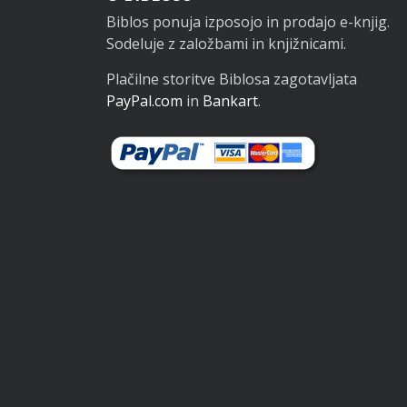
Noga
Biblos ponuja izposojo in prodajo e-knjig.
Sodeluje z založbami in knjižnicami.
Plačilne storitve Biblosa zagotavljata
PayPal.com
in
Bankart
.