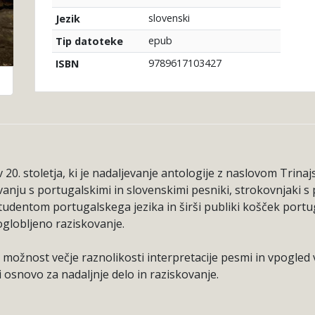
slovenski
Jezik
epub
Tip datoteke
9789617103427
ISBN
20. stoletja, ki je nadaljevanje antologije z naslovom Trinaj
anju s portugalskimi in slovenskimi pesniki, strokovnjaki s 
tudentom portugalskega jezika in širši publiki košček portuga
oglobljeno raziskovanje.
ožnost večje raznolikosti interpretacije pesmi in vpogled v
i osnovo za nadaljnje delo in raziskovanje.