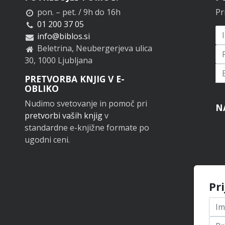
pon. – pet. / 9h do 16h
Pr
01 200 37 05
info@biblos.si
Beletrina, Neubergerjeva ulica
30, 1000 Ljubljana
Pr
PRETVORBA KNJIG V E-
OBLIKO
Nudimo svetovanje in pomoč pri
N
pretvorbi vaših knjig
v
standardne e-knjižne formate po
ugodni ceni.
Pr