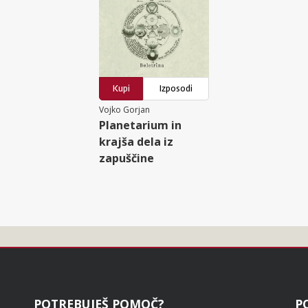
Kupi
Izposodi
Vojko Gorjan
Planetarium in
krajša dela iz
zapuščine
POTREBUJEŠ POMOČ?
P