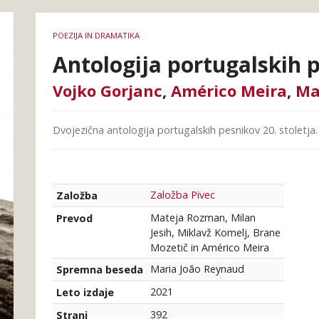
Podrobnosti
POEZIJA IN DRAMATIKA
knjige
Antologija portugalskih p
Vojko Gorjanc
,
Américo Meira
,
Ma
Dvojezična antologija portugalskih pesnikov 20. stoletja.
Založba Pivec
Založba
Mateja Rozman, Milan
Prevod
Jesih, Miklavž Komelj, Brane
Mozetič in Américo Meira
Maria João Reynaud
Spremna beseda
2021
Leto izdaje
392
Strani