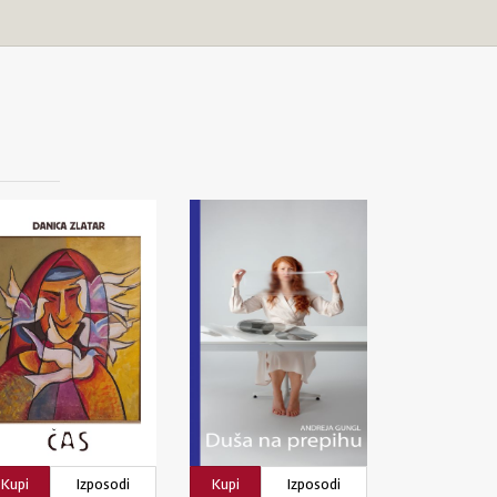
Kupi
Izposodi
Kupi
Izposodi