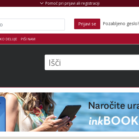
Pomoč pri prijavi ali registraciji
Pozabljeno geslo
Prijavi se
KO DELUJE
PIŠI NAM
s
Išči