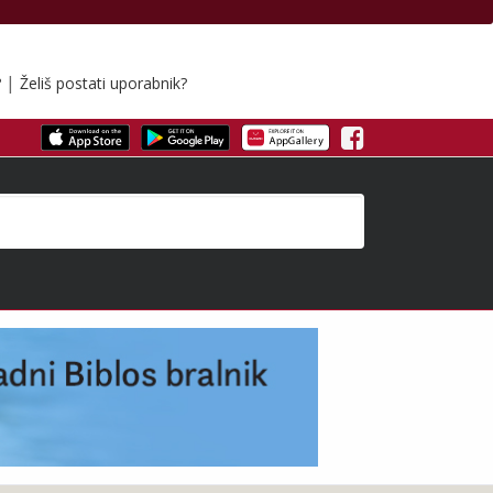
|
?
Želiš postati uporabnik?
Facebook