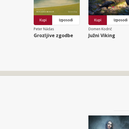
Kupi
Izposodi
Kupi
Izposodi
Peter Nádas
Domen Kodrič
Grozljive zgodbe
Južni Viking