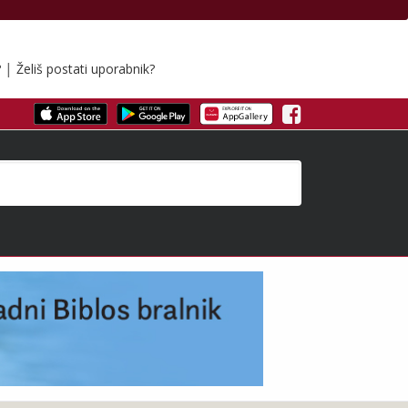
|
?
Želiš postati uporabnik?
Facebook