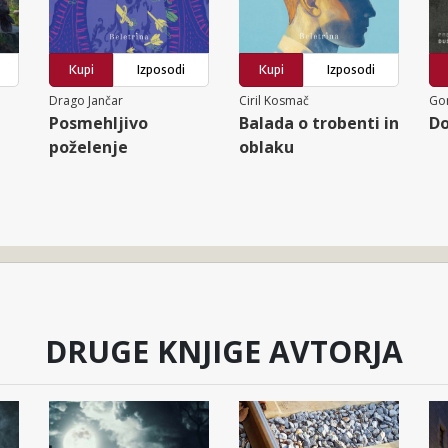
Kupi
Izposodi
Kupi
Izposodi
Drago Jančar
Ciril Kosmač
Go
Posmehljivo
Balada o trobenti in
Do
poželenje
oblaku
DRUGE KNJIGE AVTORJA