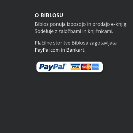
Noga
O BIBLOSU
Biblos ponuja izposojo in prodajo e-knjig.
Sodeluje z založbami in knjižnicami.
Plačilne storitve Biblosa zagotavljata
PayPal.com
in
Bankart
.