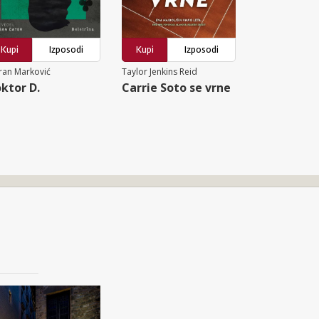
Kupi
Izposodi
Kupi
Izposodi
ran Marković
Taylor Jenkins Reid
ktor D.
Carrie Soto se vrne