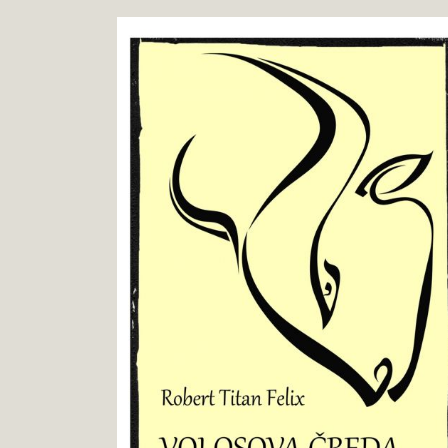
Robert
Pokukaj
Titan
v
Felix
knjigo
:
Volosova
čreda