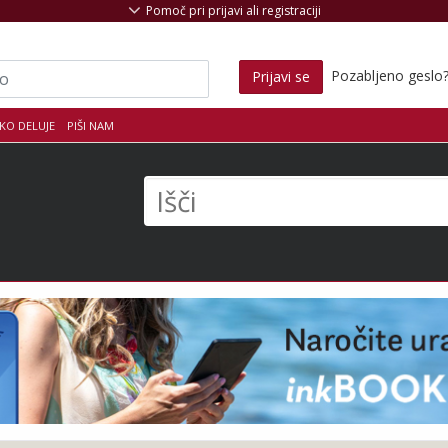
Pomoč pri prijavi ali registraciji
Pozabljeno geslo
Prijavi se
KO DELUJE
PIŠI NAM
s
Išči