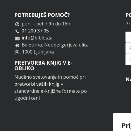
POTREBUJEŠ POMOČ?
P
pon. – pet. / 9h do 16h
Pr
01 200 37 05
info@biblos.si
Beletrina, Neubergerjeva ulica
30, 1000 Ljubljana
Pr
PRETVORBA KNJIG V E-
OBLIKO
Nudimo svetovanje in pomoč pri
N
pretvorbi vaših knjig
v
standardne e-knjižne formate po
ugodni ceni.
Pr