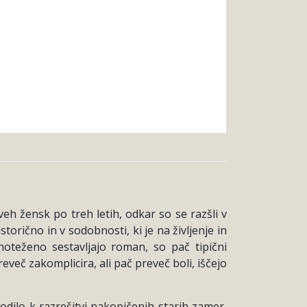
 žensk po treh letih, odkar so se razšli v
orično in v sodobnosti, ki je na življenje in
vnoteženo sestavljajo roman, so pač tipični
eveč zakomplicira, ali pač preveč boli, iščejo
odilo k razrešitvi nakopičenih starih zamer,