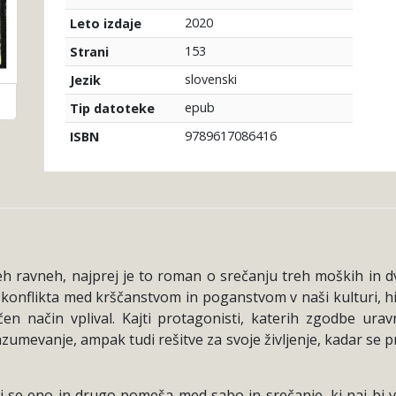
2020
Leto izdaje
153
Strani
slovenski
Jezik
epub
Tip datoteke
9789617086416
ISBN
avneh, najprej je to roman o srečanju treh moških in dveh
konflikta med krščanstvom in poganstvom v naši kulturi, hist
fičen način vplival. Kajti protagonisti, katerih zgodbe ura
umevanje, ampak tudi rešitve za svoje življenje, kadar se pr
i se eno in drugo pomeša med sabo in srečanje, ki naj bi v