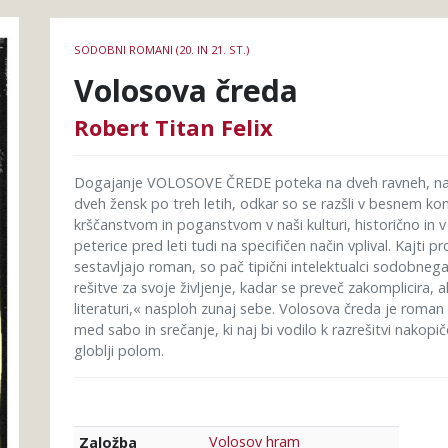
Podrobnosti
SODOBNI ROMANI (20. IN 21. ST.)
knjige
Volosova čreda
Robert Titan Felix
Dogajanje VOLOSOVE ČREDE poteka na dveh ravneh, najp
dveh žensk po treh letih, odkar so se razšli v besnem konf
krščanstvom in poganstvom v naši kulturi, historično in v s
peterice pred leti tudi na specifičen način vplival. Kajti
sestavljajo roman, so pač tipični intelektualci sodobne
rešitve za svoje življenje, kadar se preveč zakomplicira, a
literaturi,« nasploh zunaj sebe. Volosova čreda je roman 
med sabo in srečanje, ki naj bi vodilo k razrešitvi nakop
globlji polom.
Volosov hram
Založba