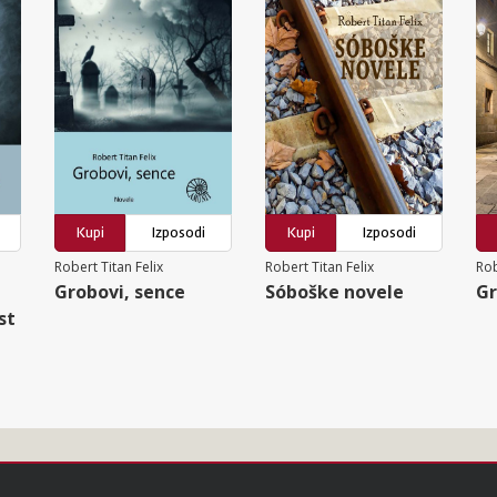
Kupi
Izposodi
Kupi
Izposodi
Robert Titan Felix
Robert Titan Felix
Rob
Grobovi, sence
Sóboške novele
Gr
st