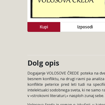
Kupi
Izposodi
Dolg opis
Dogajanje VOLOSOVE ČREDE poteka na dveh r
besnem konfliktu, na drugi ravni pa analiza 
konflikte peterice pred leti tudi na speci
intelektualci sodobnega sveta, ki ne samo raz
v »strokovni literaturi,« nasploh zunaj sebe.
Volosova čreda je roman o izkušnji, v kater