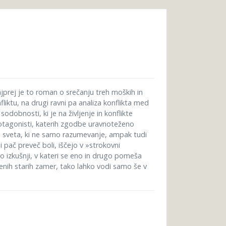
rej je to roman o srečanju treh moških in
liktu, na drugi ravni pa analiza konflikta med
odobnosti, ki je na življenje in konflikte
 protagonisti, katerih zgodbe uravnoteženo
ga sveta, ki ne samo razumevanje, ampak tudi
li pač preveč boli, iščejo v »strokovni
o izkušnji, v kateri se eno in drugo pomeša
ičenih starih zamer, tako lahko vodi samo še v