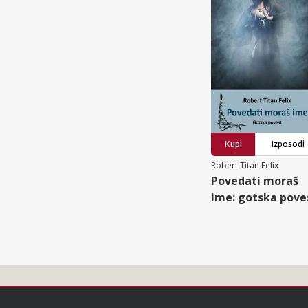
Kupi
Izposodi
Robert Titan Felix
Povedati moraš
ime: gotska pove