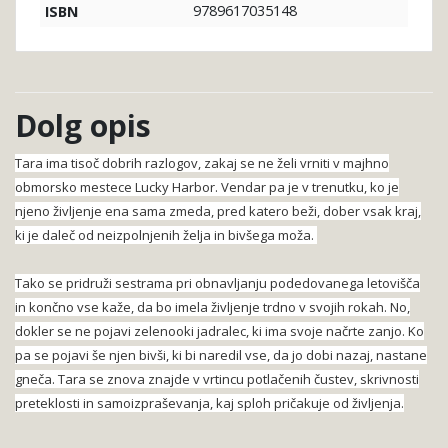
9789617035148
ISBN
Dolg opis
Tara ima tisoč dobrih razlogov, zakaj se ne želi vrniti v majhno
obmorsko mestece Lucky Harbor. Vendar pa je v trenutku, ko je
njeno življenje ena sama zmeda, pred katero beži, dober vsak kraj,
ki je daleč od neizpolnjenih želja in bivšega moža.
Tako se pridruži sestrama pri obnavljanju podedovanega letovišča
in končno vse kaže, da bo imela življenje trdno v svojih rokah. No,
dokler se ne pojavi zelenooki jadralec, ki ima svoje načrte zanjo. Ko
pa se pojavi še njen bivši, ki bi naredil vse, da jo dobi nazaj, nastane
gneča. Tara se znova znajde v vrtincu potlačenih čustev, skrivnosti
preteklosti in samoizpraševanja, kaj sploh pričakuje od življenja.