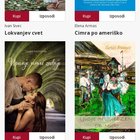
Kupi
Izposodi
Kupi
Izposodi
Ivan Sivec
Elena Armas
Lokvanjev cvet
Cimra po ameriško
Kupi
Izposodi
Kupi
Izposodi