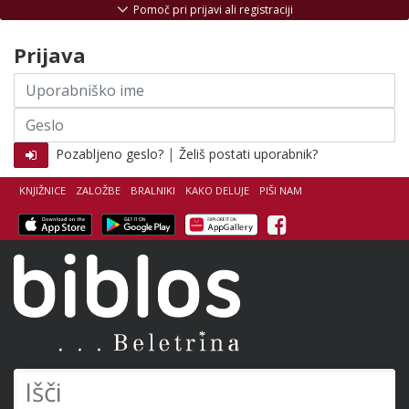
Skoči na vsebino
Pomoč pri prijavi ali registraciji
Prijava
Uporabniško
ime
Geslo
|
Pozabljeno geslo?
Želiš postati uporabnik?
KNJIŽNICE
ZALOŽBE
BRALNIKI
KAKO DELUJE
PIŠI NAM
Facebook
Biblos