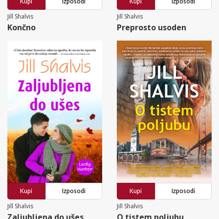
Kupi
Izposodi
Kupi
Izposodi
Jill Shalvis
Jill Shalvis
Končno
Preprosto usoden
Kupi
Izposodi
Kupi
Izposodi
Jill Shalvis
Jill Shalvis
Zaljubljena do ušes
O tistem poljubu