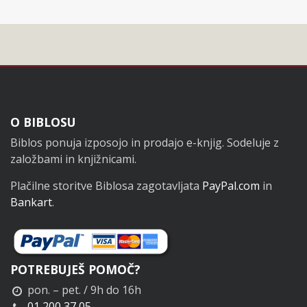
Noga
O BIBLOSU
Biblos ponuja izposojo in prodajo e-knjig. Sodeluje z
založbami in knjižnicami.
Plačilne storitve Biblosa zagotavljata
PayPal.com
in
Bankart
.
POTREBUJEŠ POMOČ?
pon. – pet. / 9h do 16h
01 200 37 05