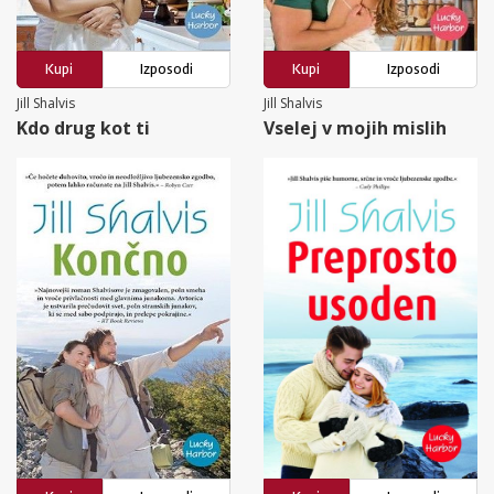
Kupi
Izposodi
Kupi
Izposodi
Jill Shalvis
Jill Shalvis
Kdo drug kot ti
Vselej v mojih mislih