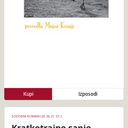
Kupi
Izposodi
Podrobnosti
SODOBNI ROMANI (20. IN 21. ST.)
knjige
Kratkotrajne sanje