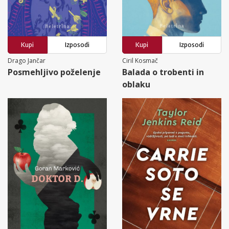
Kupi
Izposodi
Kupi
Izposodi
Drago Jančar
Ciril Kosmač
Posmehljivo poželenje
Balada o trobenti in
oblaku