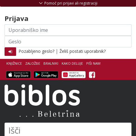
Skoči na vsebino
Pomoč pri prijavi ali registraciji
Prijava
Uporabniško
ime
Geslo
|
Pozabljeno geslo?
Želiš postati uporabnik?
KNJIŽNICE
ZALOŽBE
BRALNIKI
KAKO DELUJE
PIŠI NAM
Facebook
Biblos