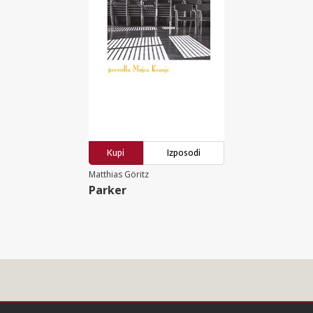
Kupi
Izposodi
Matthias Göritz
Parker