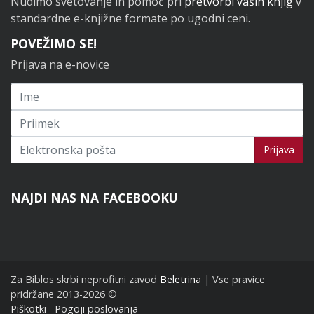
Nudimo svetovanje in pomoč pri
pretvorbi vaših knjig
v
standardne e-knjižne formate po ugodni ceni.
POVEŽIMO SE!
Prijava na e-novice
Prijavi se na novice
Prijava
NAJDI NAS NA FACEBOOKU
Za Biblos skrbi neprofitni zavod
Beletrina
| Vse pravice
pridržane 2013-2026 ©
Piškotki
Pogoji poslovanja