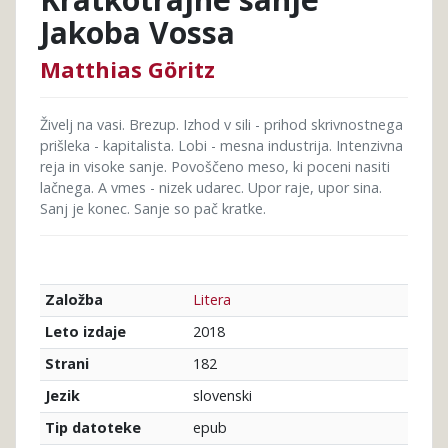
Jakoba Vossa
Matthias Göritz
Živelj na vasi. Brezup. Izhod v sili - prihod skrivnostnega
prišleka - kapitalista. Lobi - mesna industrija. Intenzivna
reja in visoke sanje. Povoščeno meso, ki poceni nasiti
lačnega. A vmes - nizek udarec. Upor raje, upor sina.
Sanj je konec. Sanje so pač kratke.
Litera
Založba
2018
Leto izdaje
182
Strani
slovenski
Jezik
epub
Tip datoteke