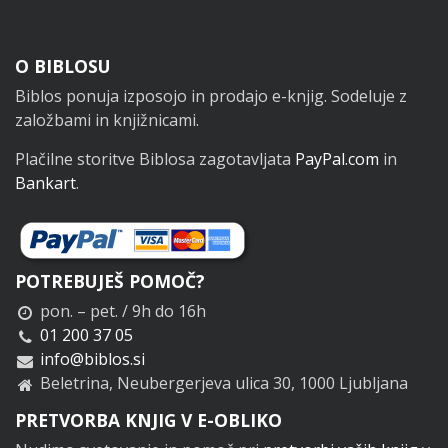
Noga
O BIBLOSU
Biblos ponuja izposojo in prodajo e-knjig. Sodeluje z
založbami in knjižnicami.
Plačilne storitve Biblosa zagotavljata
PayPal.com
in
Bankart
.
POTREBUJEŠ POMOČ?
pon. – pet. / 9h do 16h
01 200 37 05
info@biblos.si
Beletrina, Neubergerjeva ulica 30, 1000 Ljubljana
PRETVORBA KNJIG V E-OBLIKO