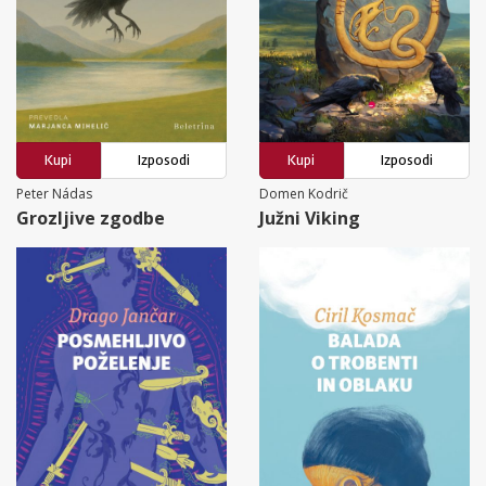
Kupi
Izposodi
Kupi
Izposodi
Peter Nádas
Domen Kodrič
Grozljive zgodbe
Južni Viking