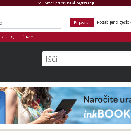
Pomoč pri prijavi ali registraciji
Pozabljeno geslo
Prijavi se
KO DELUJE
PIŠI NAM
s
Išči