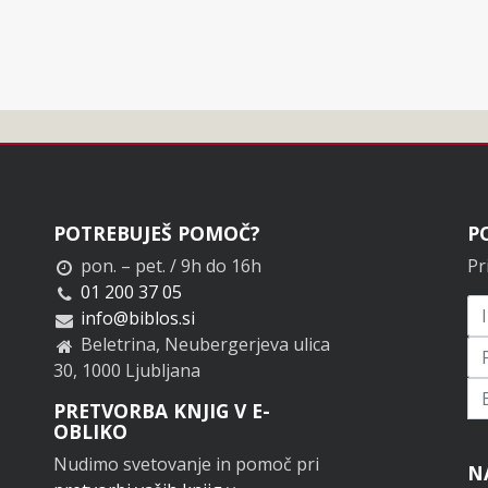
POTREBUJEŠ POMOČ?
P
pon. – pet. / 9h do 16h
Pr
01 200 37 05
info@biblos.si
Beletrina, Neubergerjeva ulica
30, 1000 Ljubljana
Pr
PRETVORBA KNJIG V E-
OBLIKO
Nudimo svetovanje in pomoč pri
N