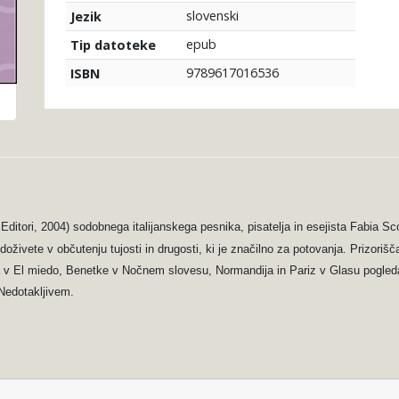
slovenski
Jezik
epub
Tip datoteke
9789617016536
ISBN
Editori,
2004) sodobnega italijanskega pesnika, pisatelja in esejista Fabia Sc
n doživete v občutenju tujosti in drugosti, ki je značilno za potovanja. Prizori
lija v El miedo, Benetke v Nočnem slovesu, Normandija in Pariz v Glasu pogled
 Nedotakljivem.