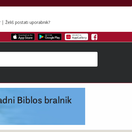
|
?
Želiš postati uporabnik?
Facebook