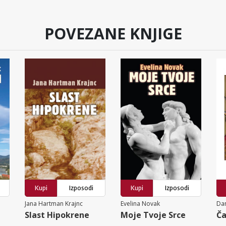
POVEZANE KNJIGE
Kupi
Izposodi
Kupi
Izposodi
Jana Hartman Krajnc
Evelina Novak
Dan
Slast Hipokrene
Moje Tvoje Srce
Ča