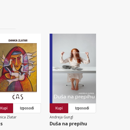
Kupi
Izposodi
Kupi
Izposodi
ica Zlatar
Andreja Gungl
s
Duša na prepihu