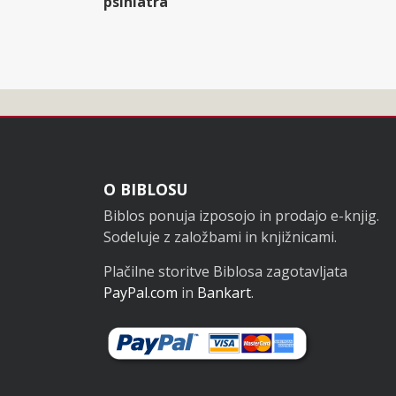
psihiatra
Noga
O BIBLOSU
Biblos ponuja izposojo in prodajo e-knjig.
Sodeluje z založbami in knjižnicami.
Plačilne storitve Biblosa zagotavljata
PayPal.com
in
Bankart
.