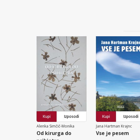
Kupi
Izposodi
Kupi
Izposodi
Alenka Simčič-Monika
Jana Hartman Krajnc
Od kirurga do
Vse je pesem