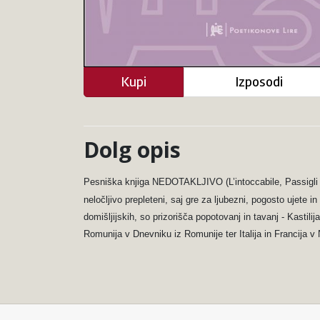
Kupi
Izposodi
Dolg opis
Pesniška knjiga NEDOTAKLJIVO (L’intoccabile, Passigli 
neločljivo prepleteni, saj gre za ljubezni, pogosto ujete i
domišljijskih, so prizorišča popotovanj in tavanj - Kasti
Romunija v Dnevniku iz Romunije ter Italija in Francija v