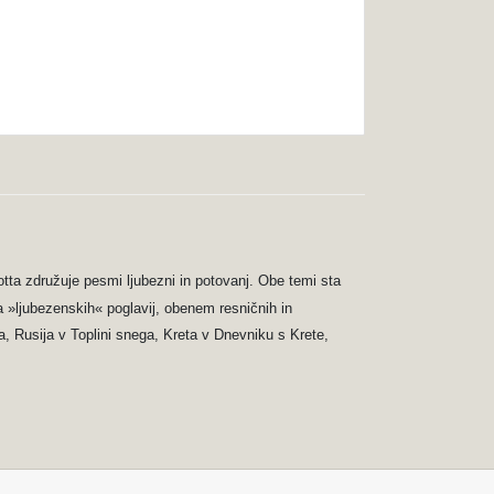
otta združuje pesmi ljubezni in potovanj. Obe temi sta
šča »ljubezenskih« poglavij, obenem resničnih in
a, Rusija v Toplini snega, Kreta v Dnevniku s Krete,