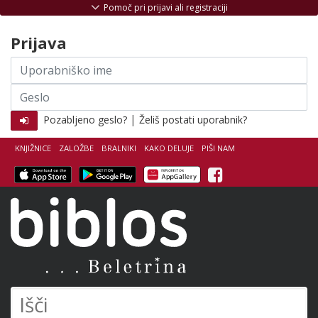
Skoči na vsebino
Pomoč pri prijavi ali registraciji
Prijava
Uporabniško
ime
Geslo
|
Pozabljeno geslo?
Želiš postati uporabnik?
KNJIŽNICE
ZALOŽBE
BRALNIKI
KAKO DELUJE
PIŠI NAM
Facebook
Biblos