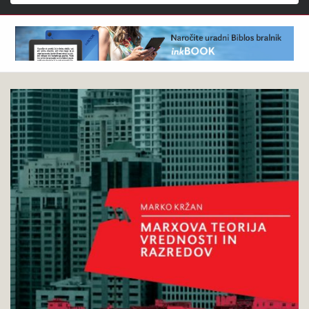
Išči
Marko
Pokukaj
Kržan
v
:
knjigo
Marxova
teorija
vrednosti
in
razredov