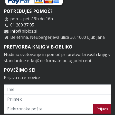
POTREBUJEŠ POMOČ?
pon. – pet. / 9h do 16h
01 200 37 05
info@biblos.si
Beletrina, Neubergerjeva ulica 30, 1000 Ljubljana
PRETVORBA KNJIG V E-OBLIKO
Nudimo svetovanje in pomoč pri
pretvorbi vaših knjig
v
standardne e-knjižne formate po ugodni ceni.
POVEŽIMO SE!
Prijava na e-novice
Prijavi se na novice
Prijava