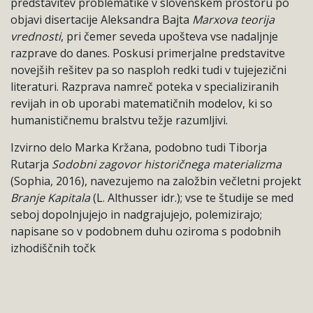
predstavitev problematike v slovenskem prostoru po
objavi disertacije Aleksandra Bajta
Marxova teorija
vrednosti
, pri čemer seveda upošteva vse nadaljnje
razprave do danes. Poskusi primerjalne predstavitve
novejših rešitev pa so nasploh redki tudi v tujejezični
literaturi. Razprava namreč poteka v specializiranih
revijah in ob uporabi matematičnih modelov, ki so
humanističnemu bralstvu težje razumljivi.
Izvirno delo Marka Kržana, podobno tudi Tiborja
Rutarja
Sodobni zagovor historičnega materializma
(Sophia, 2016), navezujemo na založbin večletni projekt
Branje Kapitala
(L. Althusser idr.); vse te študije se med
seboj dopolnjujejo in nadgrajujejo, polemizirajo;
napisane so v podobnem duhu oziroma s podobnih
izhodiščnih točk