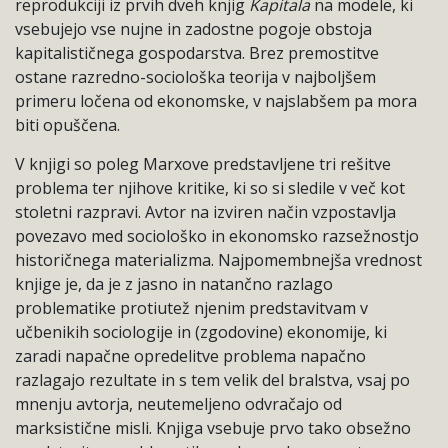
reprodukciji iz prvih dveh knjig
Kapitala
na modele, ki
vsebujejo vse nujne in zadostne pogoje obstoja
kapitalističnega gospodarstva. Brez premostitve
ostane razredno-sociološka teorija v najboljšem
primeru ločena od ekonomske, v najslabšem pa mora
biti opuščena.
V knjigi so poleg Marxove predstavljene tri rešitve
problema ter njihove kritike, ki so si sledile v več kot
stoletni razpravi. Avtor na izviren način vzpostavlja
povezavo med sociološko in ekonomsko razsežnostjo
historičnega materializma. Najpomembnejša vrednost
knjige je, da je z jasno in natančno razlago
problematike protiutež njenim predstavitvam v
učbenikih sociologije in (zgodovine) ekonomije, ki
zaradi napačne opredelitve problema napačno
razlagajo rezultate in s tem velik del bralstva, vsaj po
mnenju avtorja, neutemeljeno odvračajo od
marksistične misli. Knjiga vsebuje prvo tako obsežno