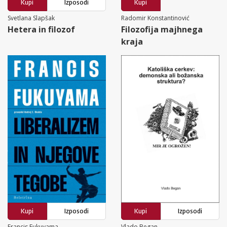
Kupi
Izposodi
Kupi
Svetlana Slapšak
Radomir Konstantinović
Hetera in filozof
Filozofija majhnega
kraja
Kupi
Izposodi
Kupi
Izposodi
Francis Fukuyama
Vlado Began