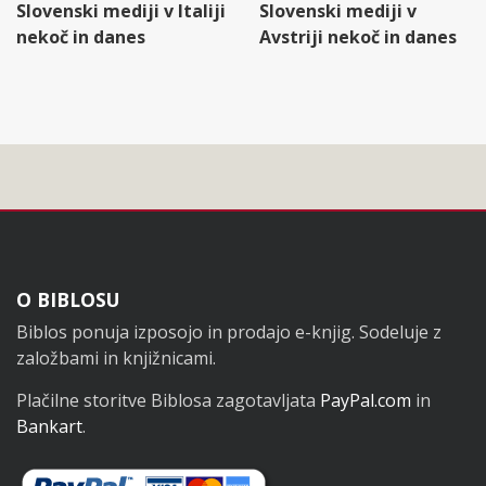
Slovenski mediji v Italiji
Slovenski mediji v
nekoč in danes
Avstriji nekoč in danes
Noga
O BIBLOSU
Biblos ponuja izposojo in prodajo e-knjig. Sodeluje z
založbami in knjižnicami.
Plačilne storitve Biblosa zagotavljata
PayPal.com
in
Bankart
.