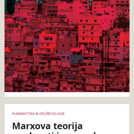
Podrobnosti
HUMANISTIKA IN DRUŽBOSLOVJE
knjige
Marxova teorija