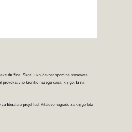
 neke družine. Skozi luknjičavost spomina prosevata
sal provokativno kroniko našega časa, knjigo, ki na
 literaturo prejel tudi Vitalovo nagrado za knjigo leta