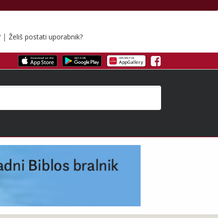
|
?
Želiš postati uporabnik?
Facebook