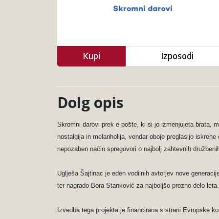
Kupi
Izposodi
Dolg opis
Skromni darovi prek e-pošte, ki si jo izmenjujeta brata,
nostalgija in melanholija, vendar oboje preglasijo iskrene
nepozaben način spregovori o najbolj zahtevnih družbenih
Uglješa Šajtinac je eden vodilnih avtorjev nove generacij
ter nagrado Bora Stanković za najboljšo prozno delo leta.
Izvedba tega projekta je financirana s strani Evropske ko