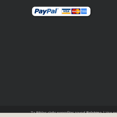
Za Biblos skrbi neprofitni zavod
Beletrina
| Vse pr