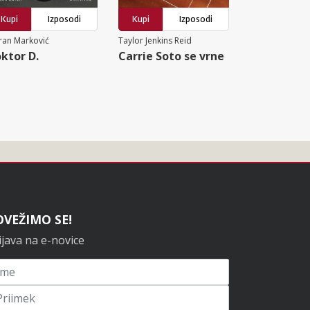
Kupi
Izposodi
Kupi
Izposodi
ran Marković
Taylor Jenkins Reid
ktor D.
Carrie Soto se vrne
OVEŽIMO SE!
ijava na e-novice