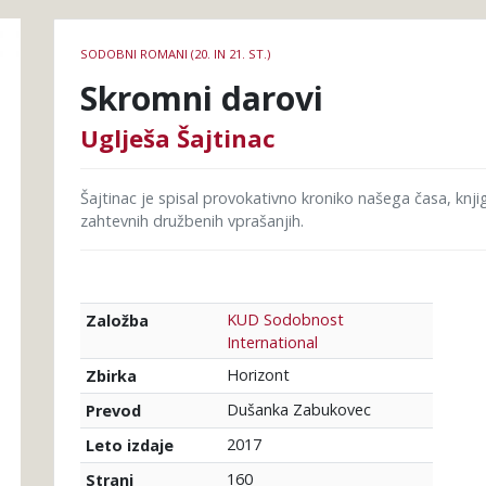
Podrobnosti
SODOBNI ROMANI (20. IN 21. ST.)
knjige
Skromni darovi
Uglješa Šajtinac
Šajtinac je spisal provokativno kroniko našega časa, knj
zahtevnih družbenih vprašanjih.
KUD Sodobnost
Založba
International
Horizont
Zbirka
Dušanka Zabukovec
Prevod
2017
Leto izdaje
160
Strani