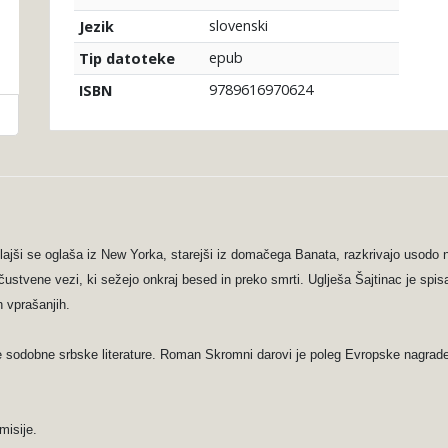
slovenski
Jezik
epub
Tip datoteke
9789616970624
ISBN
 mlajši se oglaša iz New Yorka, starejši iz domačega Banata, razkrivajo usodo
 čustvene vezi, ki sežejo onkraj besed in preko smrti. Uglješa Šajtinac je spi
 vprašanjih.
e sodobne srbske literature. Roman Skromni darovi je poleg Evropske nagrade za
misije.