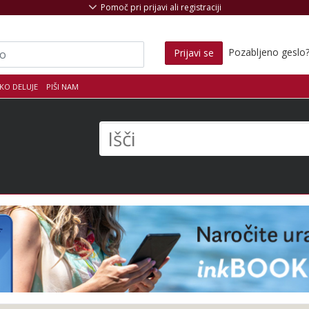
Pomoč pri prijavi ali registraciji
Pozabljeno geslo
Prijavi se
KO DELUJE
PIŠI NAM
s
Išči