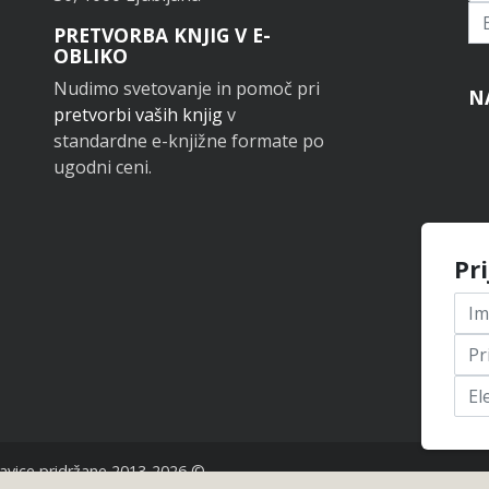
Pr
PRETVORBA KNJIG V E-
OBLIKO
Nudimo svetovanje in pomoč pri
N
pretvorbi vaših knjig
v
standardne e-knjižne formate po
ugodni ceni.
Pr
avice pridržane 2013-2026 ©