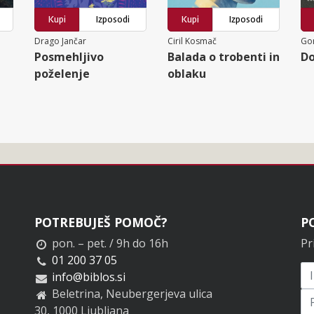
Kupi
Izposodi
Kupi
Izposodi
Drago Jančar
Ciril Kosmač
Go
Posmehljivo
Balada o trobenti in
Do
poželenje
oblaku
POTREBUJEŠ POMOČ?
P
pon. – pet. / 9h do 16h
Pr
01 200 37 05
info@biblos.si
Beletrina, Neubergerjeva ulica
30, 1000 Ljubljana