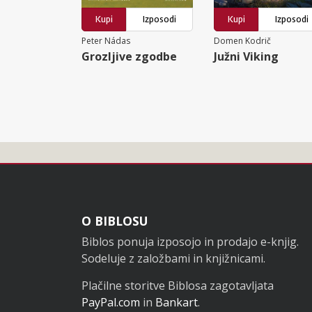
Kupi
Izposodi
Kupi
Izposodi
Peter Nádas
Domen Kodrič
Grozljive zgodbe
Južni Viking
Noga
O BIBLOSU
Biblos ponuja izposojo in prodajo e-knjig.
Sodeluje z založbami in knjižnicami.
Plačilne storitve Biblosa zagotavljata
PayPal.com
in
Bankart
.