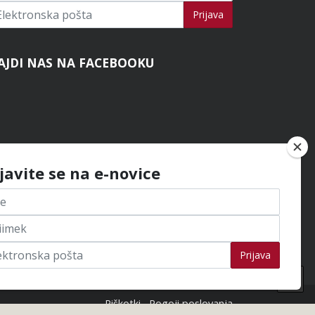
ijavi se na novice
Prijava
AJDI NAS NA FACEBOOKU
ijavite se na e-novice
Prijava
Na
na
Piškotki
Pogoji poslovanja