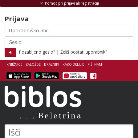
Skoči na vsebino
Pomoč pri prijavi ali registraciji
Prijava
Uporabniško
ime
Geslo
|
Pozabljeno geslo?
Želiš postati uporabnik?
KNJIŽNICE
ZALOŽBE
BRALNIKI
KAKO DELUJE
PIŠI NAM
Facebook
Biblos