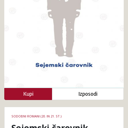
Kupi
Izposodi
Podrobnosti
SODOBNI ROMANI (20. IN 21. ST.)
knjige
Sejemski čarovnik