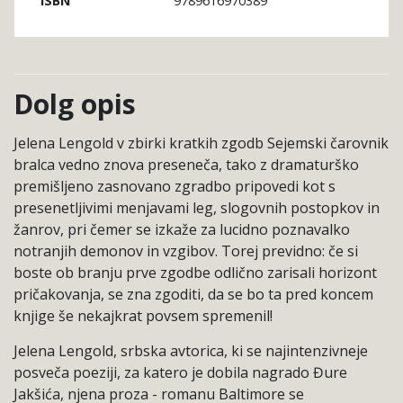
9789616970389
ISBN
Dolg opis
Jelena Lengold v zbirki kratkih zgodb Sejemski čarovnik
bralca vedno znova preseneča, tako z dramaturško
premišljeno zasnovano zgradbo pripovedi kot s
presenetljivimi menjavami leg, slogovnih postopkov in
žanrov, pri čemer se izkaže za lucidno poznavalko
notranjih demonov in vzgibov. Torej previdno: če si
boste ob branju prve zgodbe odlično zarisali horizont
pričakovanja, se zna zgoditi, da se bo ta pred koncem
knjige še nekajkrat povsem spremenil!
Jelena Lengold, srbska avtorica, ki se najintenzivneje
posveča poeziji, za katero je dobila nagrado Đure
Jakšića, njena proza - romanu Baltimore se