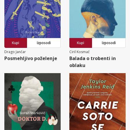
Kupi
Izposodi
Kupi
Izposodi
Drago Jančar
Ciril Kosmač
Posmehljivo poželenje
Balada o trobenti in
oblaku