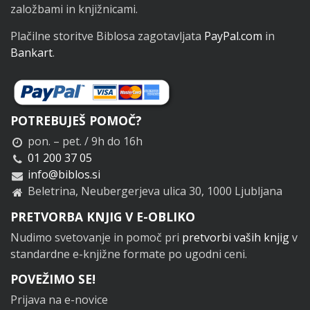
založbami in knjižnicami.
Plačilne storitve Biblosa zagotavljata
PayPal.com
in
Bankart
.
POTREBUJEŠ POMOČ?
pon. – pet. / 9h do 16h
01 200 37 05
info@biblos.si
Beletrina, Neubergerjeva ulica 30, 1000 Ljubljana
PRETVORBA KNJIG V E-OBLIKO
Nudimo svetovanje in pomoč pri
pretvorbi vaših knjig
v
standardne e-knjižne formate po ugodni ceni.
POVEŽIMO SE!
Prijava na e-novice