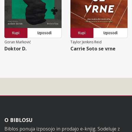
Kupi
Izposodi
Kupi
Izposodi
Goran Marković
Taylor Jenkins Reid
Doktor D.
Carrie Soto se vrne
Noga
O BIBLOSU
Biblos ponuja izposojo in prodajo e-knjig. Sodeluje z