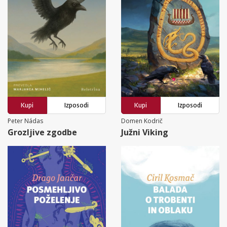
Kupi
Izposodi
Kupi
Izposodi
Peter Nádas
Domen Kodrič
Grozljive zgodbe
Južni Viking