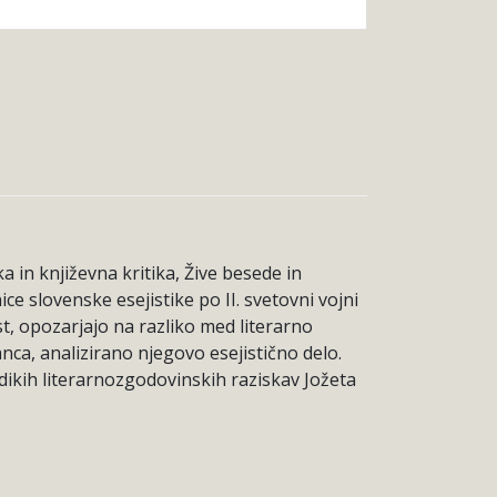
ka in književna kritika, Žive besede in
ce slovenske esejistike po II. svetovni vojni
t, opozarjajo na razliko med literarno
nca, analizirano njegovo esejistično delo.
dikih literarnozgodovinskih raziskav Jožeta