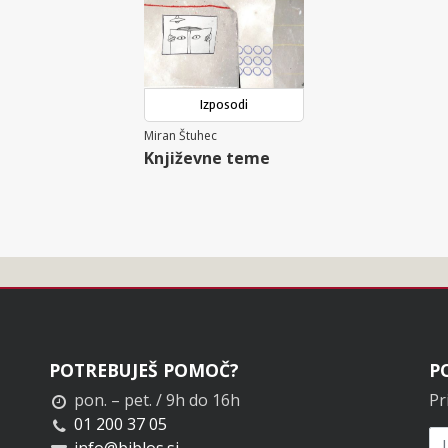
Izposodi
Miran Štuhec
Književne teme
POTREBUJEŠ POMOČ?
P
pon. – pet. / 9h do 16h
Pr
01 200 37 05
info@biblos.si