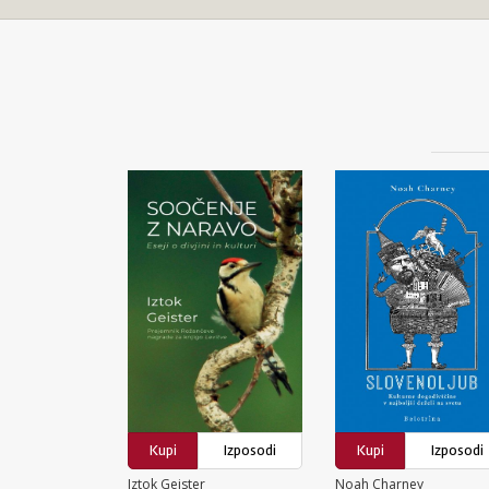
Kupi
Izposodi
Kupi
Izposodi
Iztok Geister
Noah Charney