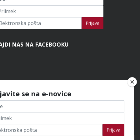
ijavi se na novice
Prijava
AJDI NAS NA FACEBOOKU
ijavite se na e-novice
Prijava
Na