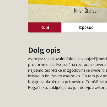
Kupi
Izposodi
Dolg opis
Avtorjev raziskovalni fokus je v največji meri
prodorne misli, Esejistična recepcija slovens
najdemo teoretske in zgodovinske uvide, ti 
kritiko in književno esejistiko. Ob tem je v
Knjigo zaokrožujejo prispevki o Tomšičevi pr
Pogačnika, zaključuje pa jo intervju z avtorj