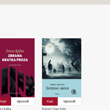
Kupi
Izposodi
Kupi
Izposodi
nz Kafka
Robert Titan Felix