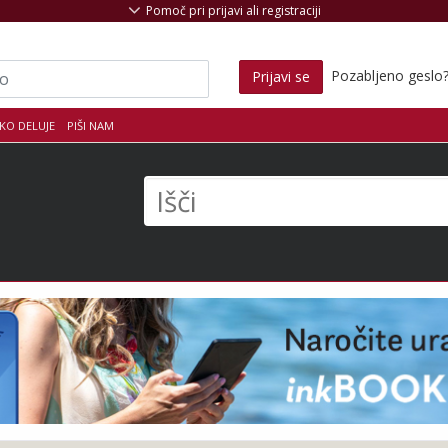
Pomoč pri prijavi ali registraciji
Pozabljeno geslo
Prijavi se
KO DELUJE
PIŠI NAM
s
Išči