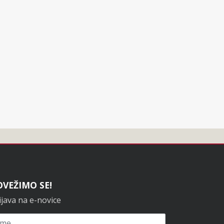
OVEŽIMO SE!
ijava na e-novice