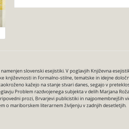
 namenjen slovenski esejistiki. V poglavjih Književna esejisti
ke književnosti in Formalno-stilne, tematske in idejne določni
zaokroženo kažejo na stanje stvari danes, segajo v preteklos
 poglavju Problem razdvojenega subjekta v delih Marjana Roža
ipovedni prozi, Brvarjevi publicistiki in najpomembnejših vi
em o mariborskem literarnem življenju v zadnjih desetletjih.