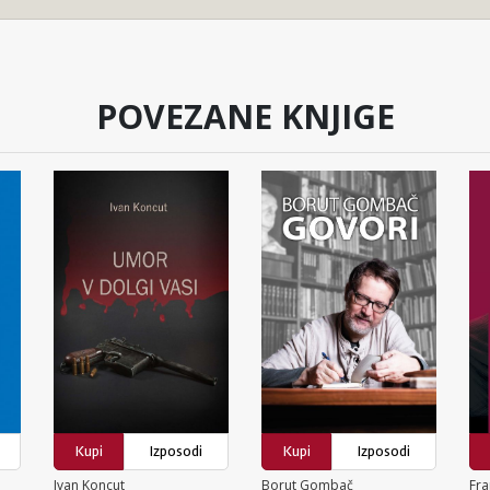
POVEZANE KNJIGE
Kupi
Izposodi
Kupi
Izposodi
Ivan Koncut
Borut Gombač
Fra