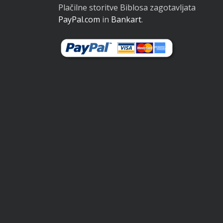
Plačilne storitve Biblosa zagotavljata
PayPal.com
in
Bankart
.