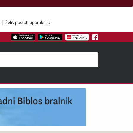
|
?
Želiš postati uporabnik?
Facebook