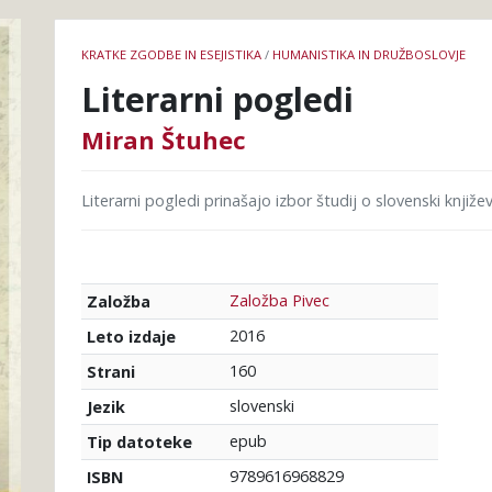
Podrobnosti
KRATKE ZGODBE IN ESEJISTIKA
/
HUMANISTIKA IN DRUŽBOSLOVJE
knjige
Literarni pogledi
Miran Štuhec
Literarni pogledi prinašajo izbor študij o slovenski književnos
Založba Pivec
Založba
2016
Leto izdaje
160
Strani
slovenski
Jezik
epub
Tip datoteke
9789616968829
ISBN