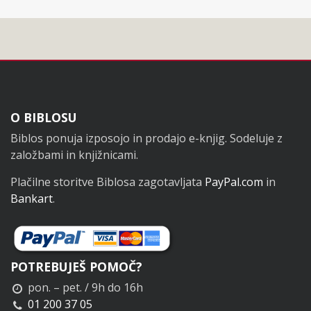
Noga
O BIBLOSU
Biblos ponuja izposojo in prodajo e-knjig. Sodeluje z
založbami in knjižnicami.
Plačilne storitve Biblosa zagotavljata
PayPal.com
in
Bankart
.
POTREBUJEŠ POMOČ?
pon. – pet. / 9h do 16h
01 200 37 05