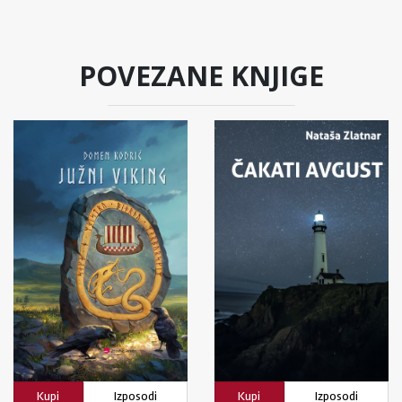
POVEZANE KNJIGE
Kupi
Izposodi
Kupi
Izposodi