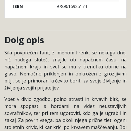
9789616925174
ISBN
Dolg opis
Sila povprečen fant, z imenom Frenk, se nekega dne,
nič hudega sluteč, znajde ob napačnem času, na
napačnem kraju in svet se mu v trenutku obrne na
glavo. Nemočno priklenjen in obkrožen z grozljivimi
bitji, se je primoran krčevito boriti za svoje življenje in
življenja svojih prijateljev.
Vpet v divjo zgodbo, polno strasti in krvavih bitk, se
mora spopasti s hordami na videz neustavljivih
sovražnikov, ter pri tem ugotoviti, kdo ga je ugrabil in
zakaj. Za povrh vsega, pa okoli njega prične tleti ogenj
stoletnih krivic, ki kar kriči po krvavem maščevanju. Boj