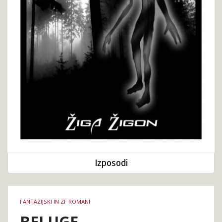
Izposodi
Podrobnosti
FANTAZIJSKI IN ZF ROMANI
knjige
BELUGE