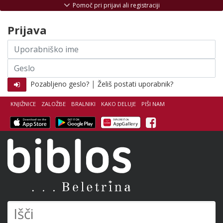
Skoči na vsebino
Pomoč pri prijavi ali registraciji
Prijava
Uporabniško
ime
Geslo
|
Pozabljeno geslo?
Želiš postati uporabnik?
KNJIŽNICE
ZALOŽBE
BRALNIKI
KAKO DELUJE
PIŠI NAM
Facebook
Biblos