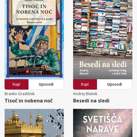
Kupi
Izposodi
Kupi
Izposodi
Branko Gradišnik
Andrej Blatnik
Tisoč in nobena noč
Besedi na sledi