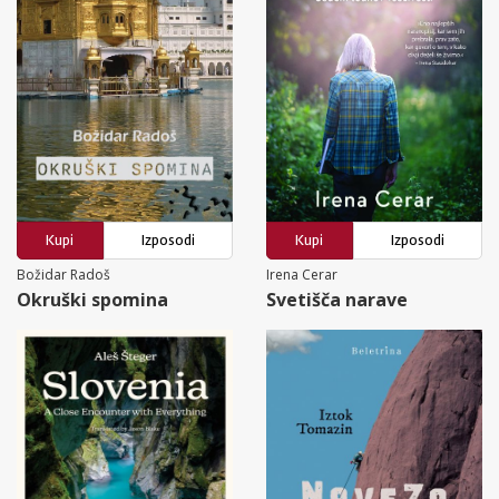
Kupi
Izposodi
Kupi
Izposodi
Božidar Radoš
Irena Cerar
Okruški spomina
Svetišča narave