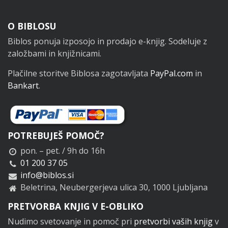
Noga
O BIBLOSU
Biblos ponuja izposojo in prodajo e-knjig. Sodeluje z
založbami in knjižnicami.
Plačilne storitve Biblosa zagotavljata
PayPal.com
in
Bankart
.
POTREBUJEŠ POMOČ?
pon. – pet. / 9h do 16h
01 200 37 05
info@biblos.si
Beletrina, Neubergerjeva ulica 30, 1000 Ljubljana
PRETVORBA KNJIG V E-OBLIKO
Nudimo svetovanje in pomoč pri
pretvorbi vaših knjig
v