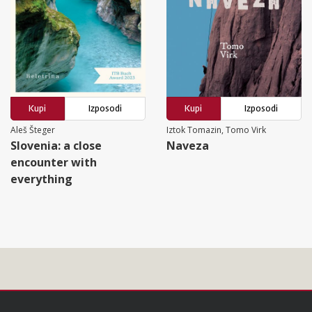
Kupi
Izposodi
Kupi
Izposodi
Aleš Šteger
Iztok Tomazin, Tomo Virk
Slovenia: a close
Naveza
encounter with
everything