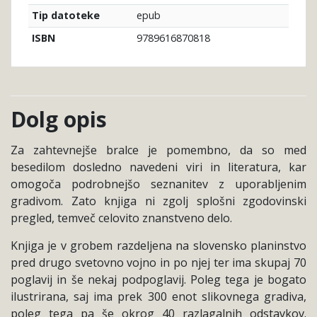
epub
Tip datoteke
9789616870818
ISBN
Dolg opis
Za zahtevnejše bralce je pomembno, da so med
besedilom dosledno navedeni viri in literatura, kar
omogoča podrobnejšo seznanitev z uporabljenim
gradivom. Zato knjiga ni zgolj splošni zgodovinski
pregled, temveč celovito znanstveno delo.
Knjiga je v grobem razdeljena na slovensko planinstvo
pred drugo svetovno vojno in po njej ter ima skupaj 70
poglavij in še nekaj podpoglavij. Poleg tega je bogato
ilustrirana, saj ima prek 300 enot slikovnega gradiva,
poleg tega pa še okrog 40 razlagalnih odstavkov.