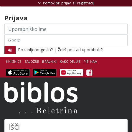
Skoči na vsebino
Pomoč pri prijavi ali registraciji
Prijava
Uporabniško
ime
Geslo
|
Pozabljeno geslo?
Želiš postati uporabnik?
KNJIŽNICE
ZALOŽBE
BRALNIKI
KAKO DELUJE
PIŠI NAM
Facebook
Biblos