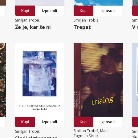
Kupi
Izposodi
Kupi
Izposodi
Smiljan Trobiš
Smiljan Trobiš
Smi
Že je, kar še ni
Trepet
V
Kupi
Izposodi
Kupi
Izposodi
Smiljan Trobiš, Manja
Smiljan Trobiš
Smi
Žugman Širnik