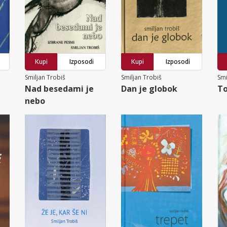
Kupi
Izposodi
Kupi
Izposodi
Smiljan Trobiš
Smiljan Trobiš
Smi
Nad besedami je
Dan je globok
To
nebo