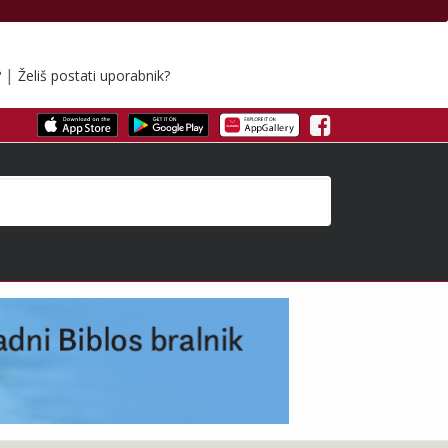
|
?
Želiš postati uporabnik?
Facebook