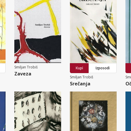
Smiljan Trobiš
Kupi
Izposodi
Zaveza
Smiljan Trobiš
Smi
Srečanja
Oč