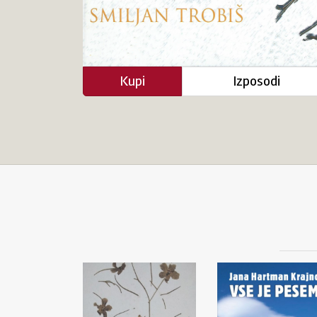
Kupi
Izposodi