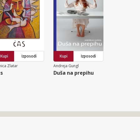
Kupi
Izposodi
Kupi
Izposodi
ica Zlatar
Andreja Gungl
s
Duša na prepihu