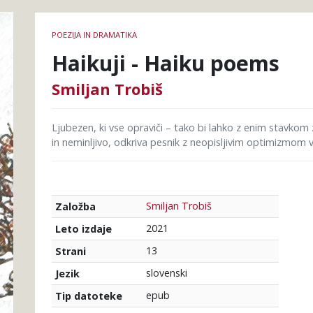
Podrobnosti
POEZIJA IN DRAMATIKA
knjige
Haikuji - Haiku poems
Smiljan Trobiš
Ljubezen, ki vse opraviči – tako bi lahko z enim stavkom 
in neminljivo, odkriva pesnik z neopisljivim optimizmom 
Smiljan Trobiš
Založba
2021
Leto izdaje
13
Strani
slovenski
Jezik
epub
Tip datoteke