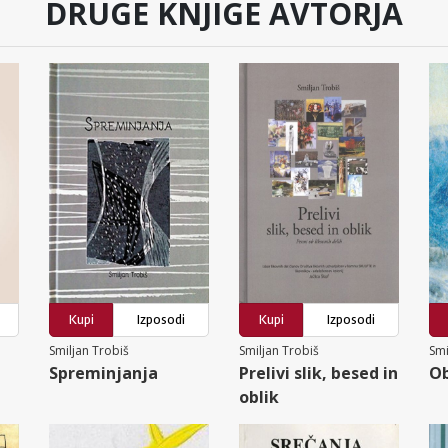
DRUGE KNJIGE AVTORJA
Kupi
Izposodi
Kupi
Izposodi
Smiljan Trobiš
Smiljan Trobiš
Smi
Spreminjanja
Prelivi slik, besed in
Ob
oblik