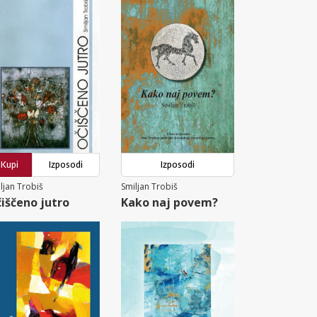
Kupi
Izposodi
Izposodi
ljan Trobiš
Smiljan Trobiš
iščeno jutro
Kako naj povem?