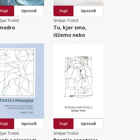
Kupi
Izposodi
Kupi
Izposodi
ljan Trobiš
Smiljan Trobiš
 modro
Tu, kjer smo,
iščemo nebo
Kupi
Izposodi
Kupi
Izposodi
ljan Trobiš
Smiljan Trobiš