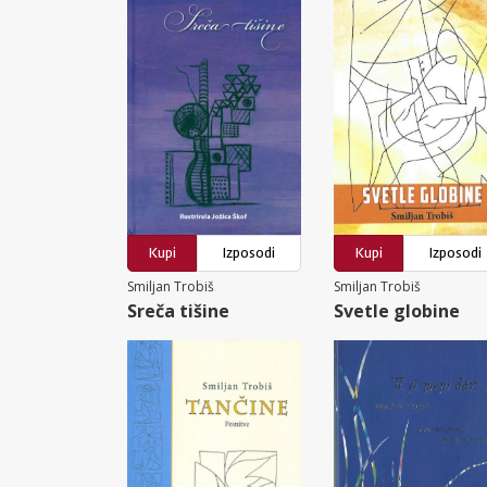
Kupi
Izposodi
Kupi
Izposodi
Smiljan Trobiš
Smiljan Trobiš
Sreča tišine
Svetle globine