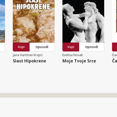
Kupi
Izposodi
Kupi
Izposodi
Jana Hartman Krajnc
Evelina Novak
Dan
Slast Hipokrene
Moje Tvoje Srce
Ča