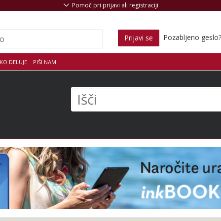
Pomoč pri prijavi ali registraciji
Pozabljeno geslo
Prijavi se
KO DELUJE
PIŠI NAM
s
Išči