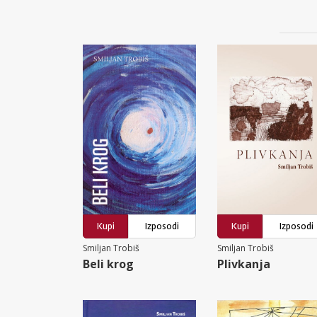
Kupi
Izposodi
Kupi
Izposodi
Smiljan Trobiš
Smiljan Trobiš
Beli krog
Plivkanja