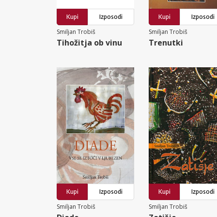
Kupi
Izposodi
Kupi
Izposodi
Smiljan Trobiš
Smiljan Trobiš
Tihožitja ob vinu
Trenutki
Kupi
Izposodi
Kupi
Izposodi
Smiljan Trobiš
Smiljan Trobiš