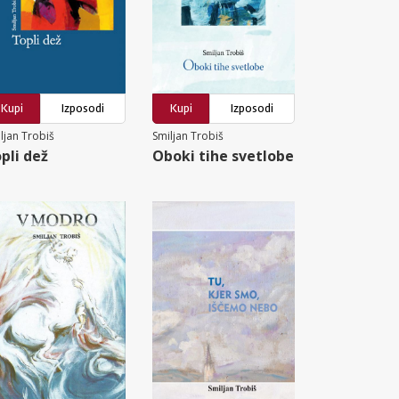
Kupi
Izposodi
Kupi
Izposodi
ljan Trobiš
Smiljan Trobiš
pli dež
Oboki tihe svetlobe