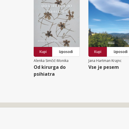
Kupi
Izposodi
Kupi
Izposodi
Alenka Simčič-Monika
Jana Hartman Krajnc
Od kirurga do
Vse je pesem
psihiatra