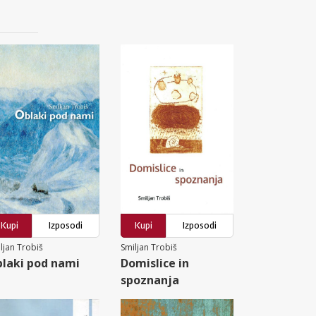
Kupi
Izposodi
Kupi
Izposodi
ljan Trobiš
Smiljan Trobiš
laki pod nami
Domislice in
spoznanja