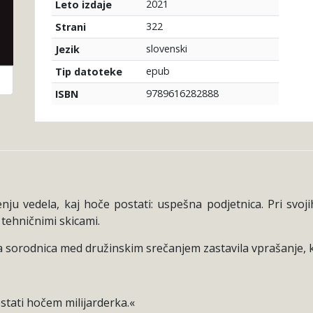
2021
Leto izdaje
322
Strani
slovenski
Jezik
epub
Tip datoteke
9789616282888
ISBN
enju vedela, kaj hoče postati: uspešna podjetnica. Pri svoj
 tehničnimi skicami.
eka sorodnica med družinskim srečanjem zastavila vprašanje, ka
ostati hočem milijarderka.«