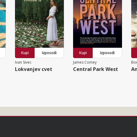
Kupi
Izposodi
Kupi
Izposodi
Ivan Sivec
James Comey
Bor
Lokvanjev cvet
Central Park West
An