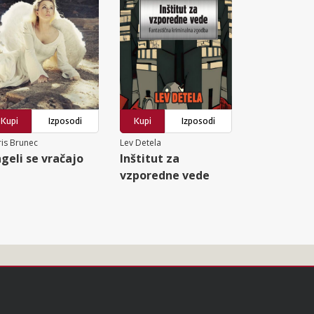
Kupi
Izposodi
Kupi
Izposodi
is Brunec
Lev Detela
geli se vračajo
Inštitut za
vzporedne vede