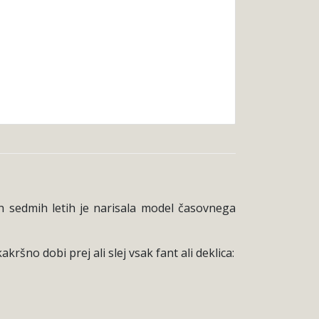
ih sedmih letih je narisala model časovnega
kršno dobi prej ali slej vsak fant ali deklica: