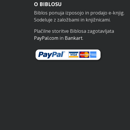
Noga
O BIBLOSU
Biblos ponuja izposojo in prodajo e-knjig.
Sodeluje z založbami in knjižnicami.
Plačilne storitve Biblosa zagotavljata
PayPal.com
in
Bankart
.