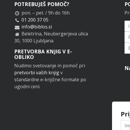
POTREBUJEŠ POMOČ?
P
pon. – pet. / 9h do 16h
Pr
01 200 37 05
info@biblos.si
Beletrina, Neubergerjeva ulica
30, 1000 Ljubljana
Pr
PRETVORBA KNJIG V E-
OBLIKO
Nudimo svetovanje in pomoč pri
N
pretvorbi vaših knjig
v
standardne e-knjižne formate po
ugodni ceni.
Pr