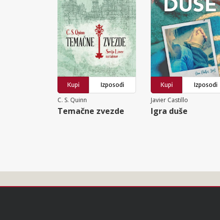
Kupi
Izposodi
Kupi
Izposodi
C. S. Quinn
Javier Castillo
Temačne zvezde
Igra duše