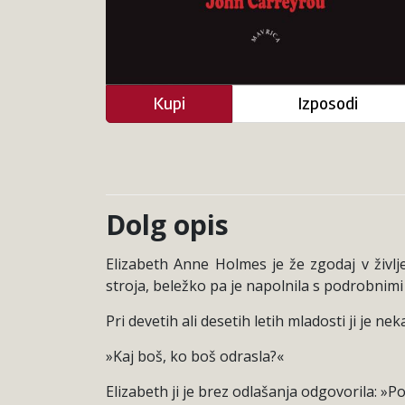
Kupi
Izposodi
Dolg opis
Elizabeth Anne Holmes je že zgodaj v življ
stroja, beležko pa je napolnila s podrobnimi
Pri devetih ali desetih letih mladosti ji je n
»Kaj boš, ko boš odrasla?«
Elizabeth ji je brez odlašanja odgovorila: »P