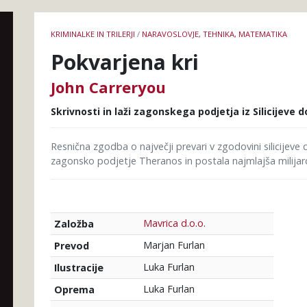
Podrobnosti
KRIMINALKE IN TRILERJI
/
NARAVOSLOVJE, TEHNIKA, MATEMATIKA
knjige
Pokvarjena kri
John Carreryou
Skrivnosti in laži zagonskega podjetja iz Silicijeve d
Resnična zgodba o največji prevari v zgodovini silicijeve
zagonsko podjetje Theranos in postala najmlajša milijar
Mavrica d.o.o.
Založba
Marjan Furlan
Prevod
Luka Furlan
Ilustracije
Luka Furlan
Oprema