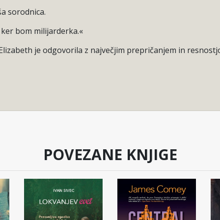
ša sorodnica.
ker bom milijarderka.«
 Elizabeth je odgovorila z največjim prepričanjem in resnostjo,
POVEZANE KNJIGE