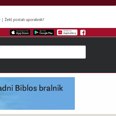
|
?
Želiš postati uporabnik?
Facebook