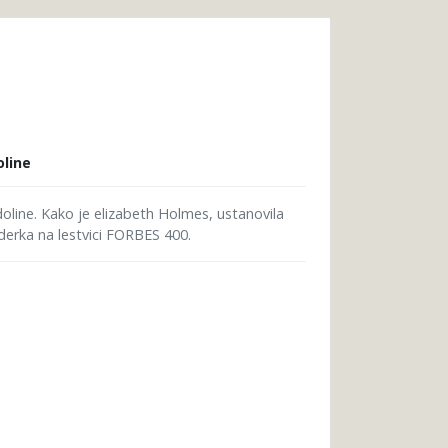
oline
 doline. Kako je elizabeth Holmes, ustanovila
derka na lestvici FORBES 400.