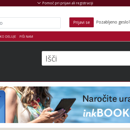
Pomoč pri prijavi ali registraciji
Pozabljeno geslo
Prijavi se
KO DELUJE
PIŠI NAM
s
Išči