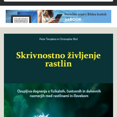
Išči
Peter
Pokukaj
Tompkins,
v
Christopher
knjigo
Bird
:
Skrivnostno
življenje
rastlin