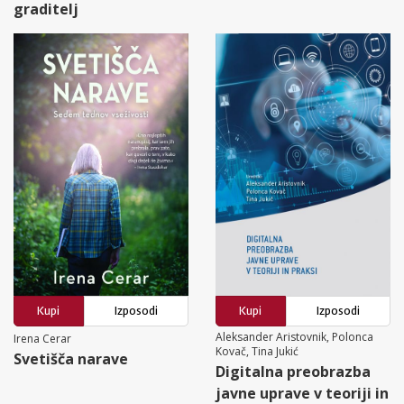
graditelj
Kupi
Izposodi
Kupi
Izposodi
Aleksander Aristovnik, Polonca
Irena Cerar
Kovač, Tina Jukić
Svetišča narave
Digitalna preobrazba
javne uprave v teoriji in