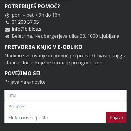
POTREBUJEŠ POMOČ?
pon. – pet. / 9h do 16h
01 200 37 05
info@biblos.si
Beletrina, Neubergerjeva ulica 30, 1000 Ljubljana
PRETVORBA KNJIG V E-OBLIKO
Nudimo svetovanje in pomoč pri
pretvorbi vaših knjig
v
standardne e-knjižne formate po ugodni ceni.
POVEŽIMO SE!
Prijava na e-novice
Prijavi se na novice
Prijava