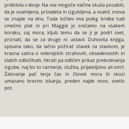
pridobila v dvoje. Na vse mogoče načine skuša pozabiti,
da je osamljena, prizadeta in izgubljena, a vsakič znova
se znajde na dnu. Toda ločitev ima poleg bridke tudi
smešno plat in pri Maggie jo srečamo na vsakem
koraku, saj mora, kljub temu da se ji je podrl svet,
priznati, da se za druge ni ustavil. Duhovita knjiga,
spisana tako, da lačno požiraš stavek za stavkom, je
krasna satira o milenijskih strahovih, obsedenostih in
slabih odločitvah, hkrati pa odličen prikaz prebolevanja
izgube, naj bo to razmerje, služba, prijateljstvo ali smrt.
Žalovanje pač terja čas in človek mora iti skozi
umazano brezno iskanja, preden najde novo, svetlo
pot.