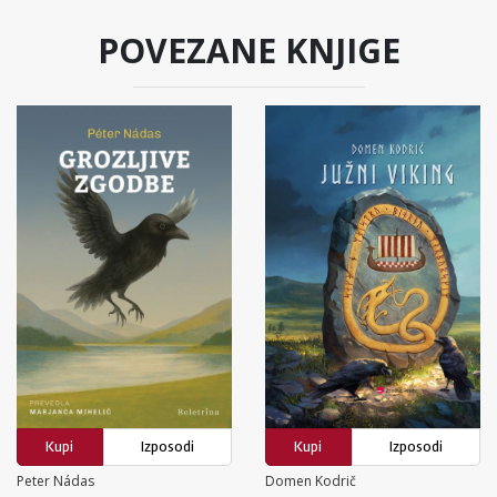
POVEZANE KNJIGE
Kupi
Izposodi
Kupi
Izposodi
Peter Nádas
Domen Kodrič