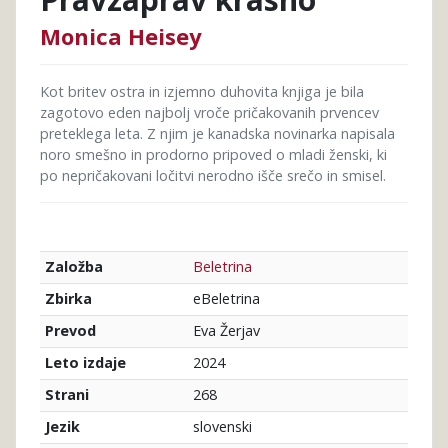
Monica Heisey
Kot britev ostra in izjemno duhovita knjiga je bila
zagotovo eden najbolj vroče pričakovanih prvencev
preteklega leta. Z njim je kanadska novinarka napisala
noro smešno in prodorno pripoved o mladi ženski, ki
po nepričakovani ločitvi nerodno išče srečo in smisel.
Beletrina
Založba
eBeletrina
Zbirka
Eva Žerjav
Prevod
2024
Leto izdaje
268
Strani
slovenski
Jezik