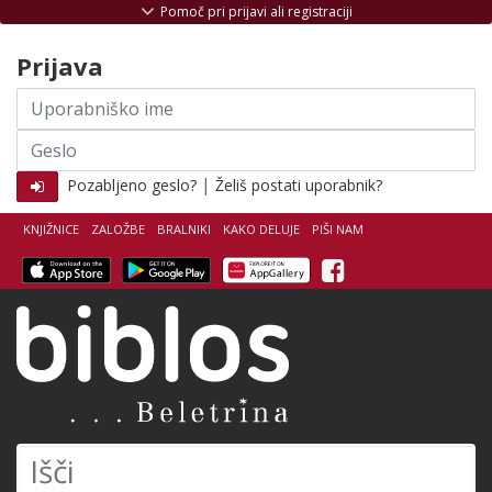
Skoči na vsebino
Pomoč pri prijavi ali registraciji
Prijava
Uporabniško
ime
Geslo
|
Pozabljeno geslo?
Želiš postati uporabnik?
KNJIŽNICE
ZALOŽBE
BRALNIKI
KAKO DELUJE
PIŠI NAM
Facebook
Biblos