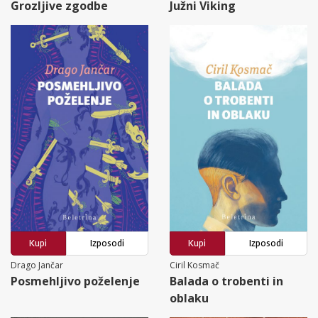
Grozljive zgodbe
Južni Viking
Kupi
Izposodi
Kupi
Izposodi
Drago Jančar
Ciril Kosmač
Posmehljivo poželenje
Balada o trobenti in
oblaku