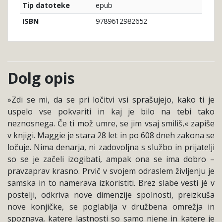
epub
Tip datoteke
9789612982652
ISBN
Dolg opis
»Zdi se mi, da se pri ločitvi vsi sprašujejo, kako ti je
uspelo vse pokvariti in kaj je bilo na tebi tako
neznosnega. Če ti mož umre, se jim vsaj smiliš,« zapiše
v knjigi. Maggie je stara 28 let in po 608 dneh zakona se
ločuje. Nima denarja, ni zadovoljna s službo in prijatelji
so se je začeli izogibati, ampak ona se ima dobro –
pravzaprav krasno. Prvič v svojem odraslem življenju je
samska in to namerava izkoristiti. Brez slabe vesti jé v
postelji, odkriva nove dimenzije spolnosti, preizkuša
nove konjičke, se poglablja v družbena omrežja in
spoznava, katere lastnosti so samo njene in katere je