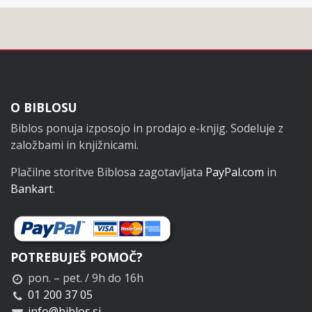
Noga
O BIBLOSU
Biblos ponuja izposojo in prodajo e-knjig. Sodeluje z
založbami in knjižnicami.
Plačilne storitve Biblosa zagotavljata
PayPal.com
in
Bankart
.
POTREBUJEŠ POMOČ?
pon. – pet. / 9h do 16h
01 200 37 05
info@biblos.si