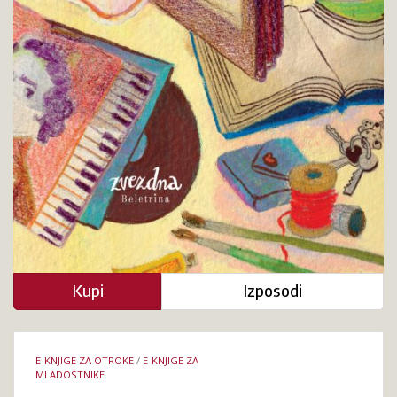
Kupi
Izposodi
Podrobnosti
E-KNJIGE ZA OTROKE
/
E-KNJIGE ZA
knjige
MLADOSTNIKE