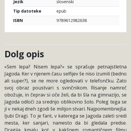
slovenski
Jezik
epub
Tip datoteke
9789612982638
ISBN
Dolg opis
»Sem lepa? Nisem lepa?« se sprašuje petnajstletna
Jagoda. Ker v njenem času selfijev še niso izumili (bedno
ali super?), se ne more ogledovati v telefončku. Zato
svoj obraz poustvari s svinčnikom. Risanje namreč
obožuje, in čeprav si oče želi, da bi šla na gimnazijo, se
Jagoda odloči za srednjo oblikovno šolo. Poleg tega se
ji v nekaj dneh zgodi še milijon stvari. Najpomembnejša:
ljubi Dragi. To je fant, v katerega se Jagoda zaleti sredi
mesta, ker sanjari, namesto da bi gledala predse.
Dragija kmalu kot v kakšnem romantičnem filmu