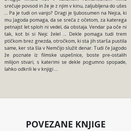
srečuje povsod in že je z njim v kinu, zaljubljena do ušes
… Pa je tudi on vanjo? Dragi je ljubosumen na Nejca, ki
mu Jagoda pomaga, da se sreča z očetom, za katerega
petnajst let sploh ni vedel, da obstaja. Vendar pa oče ni
tak, kot bi si Nejc želel … Dekle pomaga tudi trem
ptičkom brez gnezda, otročkom, ki sta jih starša pustila
same, ker sta šla v Nemčijo služit denar. Tudi če Jagodo
že poznate iz filmske uspešnice, boste pre-ostalih
milijon stvari, s katerimi se dekle pogumno spopade,
lahko odkrili le v knjigi …
POVEZANE KNJIGE