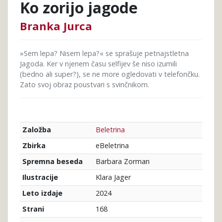
Ko zorijo jagode
Branka Jurca
»Sem lepa? Nisem lepa?« se sprašuje petnajstletna
Jagoda. Ker v njenem času selfijev še niso izumili
(bedno ali super?), se ne more ogledovati v telefončku.
Zato svoj obraz poustvari s svinčnikom.
Beletrina
Založba
eBeletrina
Zbirka
Barbara Zorman
Spremna beseda
Klara Jager
Ilustracije
2024
Leto izdaje
168
Strani