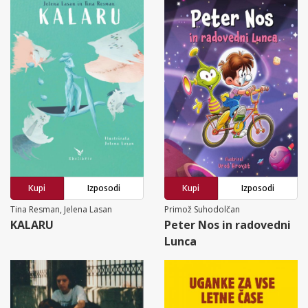
Kupi
Izposodi
Kupi
Izposodi
Tina Resman, Jelena Lasan
Primož Suhodolčan
KALARU
Peter Nos in radovedni
Lunca