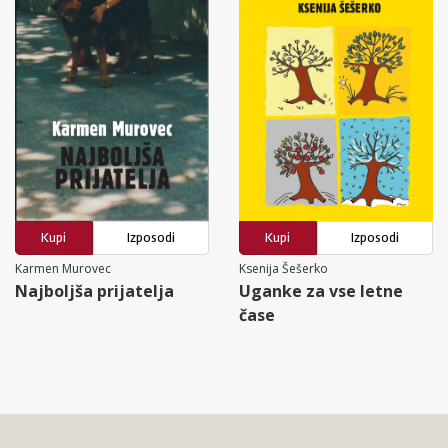
Kupi
Izposodi
Kupi
Izposodi
Karmen Murovec
Ksenija Šešerko
Najboljša prijatelja
Uganke za vse letne
čase