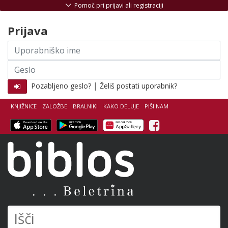
Skoči na vsebino
Pomoč pri prijavi ali registraciji
Prijava
Uporabniško
ime
Geslo
|
Pozabljeno geslo?
Želiš postati uporabnik?
KNJIŽNICE
ZALOŽBE
BRALNIKI
KAKO DELUJE
PIŠI NAM
Facebook
Biblos