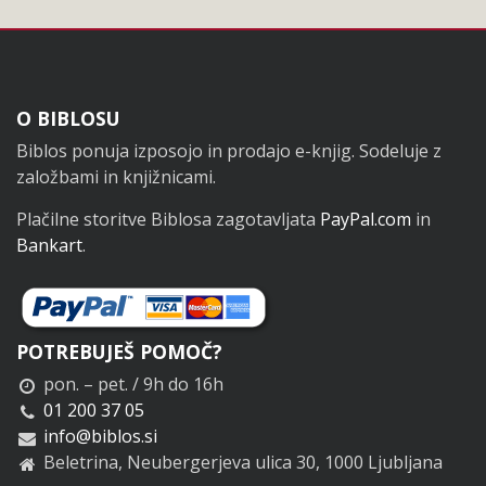
Noga
O BIBLOSU
Biblos ponuja izposojo in prodajo e-knjig. Sodeluje z
založbami in knjižnicami.
Plačilne storitve Biblosa zagotavljata
PayPal.com
in
Bankart
.
POTREBUJEŠ POMOČ?
pon. – pet. / 9h do 16h
01 200 37 05
info@biblos.si
Beletrina, Neubergerjeva ulica 30, 1000 Ljubljana