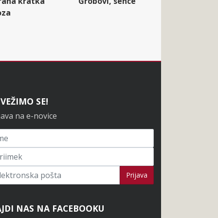
rana kratka
Grobovi, sence
oza
VEŽIMO SE!
java na e-novice
javi se na novice
Prijava
JDI NAS NA FACEBOOKU