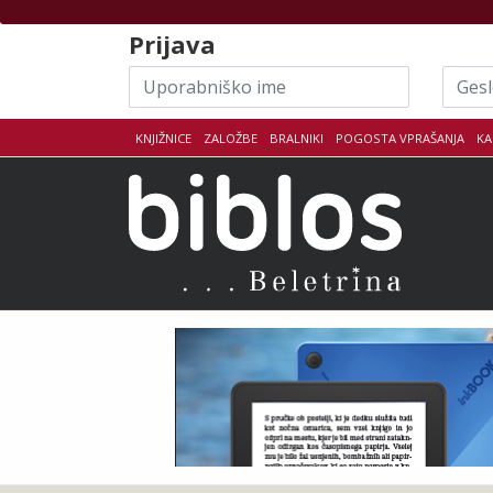
Skoči na vsebino
Prijava
Uporabniško
Geslo
ime
KNJIŽNICE
ZALOŽBE
BRALNIKI
POGOSTA VPRAŠANJA
KA
Biblo