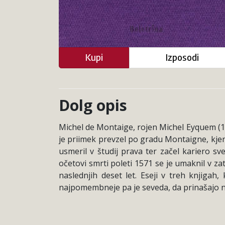
Kupi
Izposodi
Dolg opis
Michel de Montaige, rojen Michel Eyquem (15
je priimek prevzel po gradu Montaigne, kjer s
usmeril v študij prava ter začel kariero 
očetovi smrti poleti 1571 se je umaknil v zat
naslednjih deset let. Eseji v treh knjigah
najpomembneje pa je seveda, da prinašajo nov