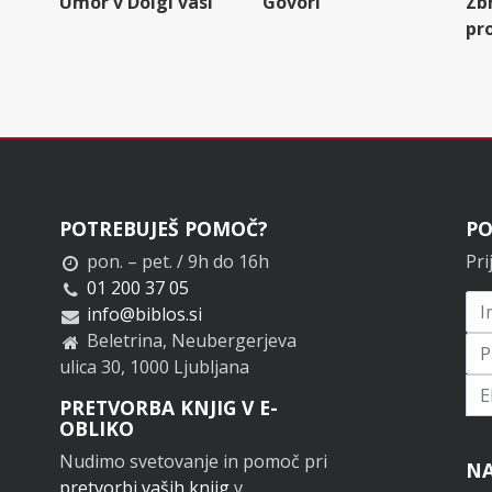
Umor v Dolgi vasi
Govori
Zb
pr
POTREBUJEŠ POMOČ?
PO
pon. – pet. / 9h do 16h
Pri
01 200 37 05
info@biblos.si
Beletrina, Neubergerjeva
ulica 30, 1000 Ljubljana
Pri
PRETVORBA KNJIG V E-
OBLIKO
Nudimo svetovanje in pomoč pri
NA
pretvorbi vaših knjig
v