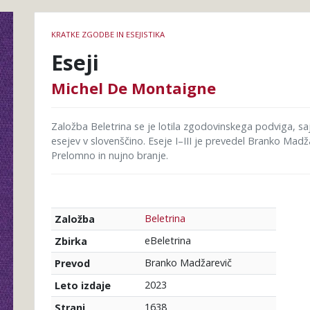
Podrobnosti
KRATKE ZGODBE IN ESEJISTIKA
knjige
Eseji
Michel De Montaigne
Založba Beletrina se je lotila zgodovinskega podviga, saj
esejev v slovenščino. Eseje I–III je prevedel Branko Madž
Prelomno in nujno branje.
Beletrina
Založba
eBeletrina
Zbirka
Branko Madžarevič
Prevod
2023
Leto izdaje
1638
Strani