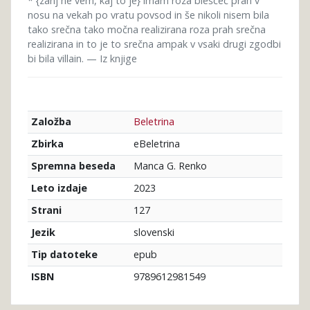
* {zanj ne vem, kaj to je} imam roza bleščeč prah v
nosu na vekah po vratu povsod in še nikoli nisem bila
tako srečna tako močna realizirana roza prah srečna
realizirana in to je to srečna ampak v vsaki drugi zgodbi
bi bila villain. — Iz knjige
Beletrina
Založba
eBeletrina
Zbirka
Manca G. Renko
Spremna beseda
2023
Leto izdaje
127
Strani
slovenski
Jezik
epub
Tip datoteke
9789612981549
ISBN