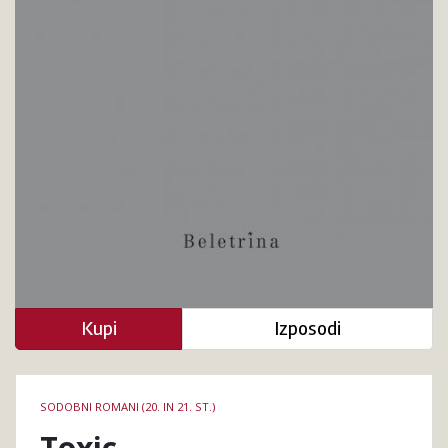
Kupi
Izposodi
Podrobnosti
SODOBNI ROMANI (20. IN 21. ST.)
knjige
Toxic