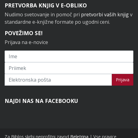
PRETVORBA KNJIG V E-OBLIKO
Nudimo svetovanje in pomoč pri
pretvorbi vaših knjig
v
standardne e-knjižne formate po ugodni ceni.
POVEŽIMO SE!
Prijava na e-novice
Prijavi se na novice
Prijava
NAJDI NAS NA FACEBOOKU
Za Biblos skrbi neprofitni zavod
Beletrina
| Vse pravice