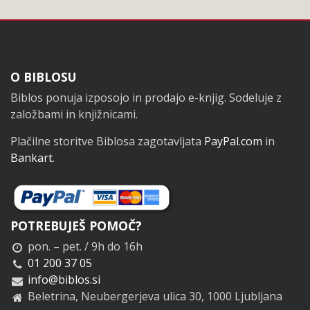
Noga
O BIBLOSU
Biblos ponuja izposojo in prodajo e-knjig. Sodeluje z
založbami in knjižnicami.
Plačilne storitve Biblosa zagotavljata
PayPal.com
in
Bankart
.
POTREBUJEŠ POMOČ?
pon. – pet. / 9h do 16h
01 200 37 05
info@biblos.si
Beletrina, Neubergerjeva ulica 30, 1000 Ljubljana