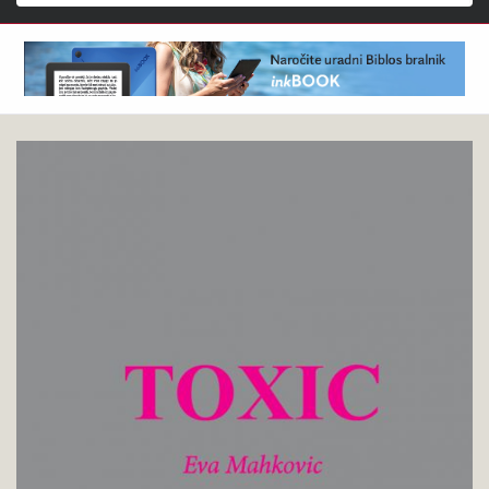
Išči
Eva
Pokukaj
Mahkovic
v
:
knjigo
Toxic