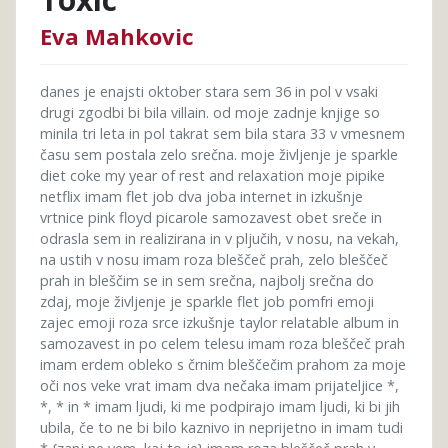
Eva Mahkovic
danes je enajsti oktober stara sem 36 in pol v vsaki
drugi zgodbi bi bila villain. od moje zadnje knjige so
minila tri leta in pol takrat sem bila stara 33 v vmesnem
času sem postala zelo srečna. moje življenje je sparkle
diet coke my year of rest and relaxation moje pipike
netflix imam flet job dva joba internet in izkušnje
vrtnice pink floyd picarole samozavest obet sreče in
odrasla sem in realizirana in v pljučih, v nosu, na vekah,
na ustih v nosu imam roza bleščeč prah, zelo bleščeč
prah in bleščim se in sem srečna, najbolj srečna do
zdaj, moje življenje je sparkle flet job pomfri emoji
zajec emoji roza srce izkušnje taylor relatable album in
samozavest in po celem telesu imam roza bleščeč prah
imam erdem obleko s črnim bleščečim prahom za moje
oči nos veke vrat imam dva nečaka imam prijateljice *,
*, * in * imam ljudi, ki me podpirajo imam ljudi, ki bi jih
ubila, če to ne bi bilo kaznivo in neprijetno in imam tudi