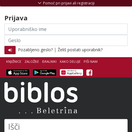
Skoči na vsebino
Pomoč pri prijavi ali registraciji
Prijava
Uporabniško
ime
Geslo
|
Pozabljeno geslo?
Želiš postati uporabnik?
KNJIŽNICE
ZALOŽBE
BRALNIKI
KAKO DELUJE
PIŠI NAM
Facebook
Biblos