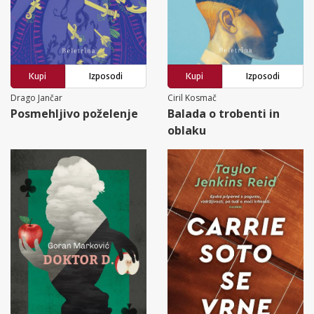
Kupi
Izposodi
Kupi
Izposodi
Drago Jančar
Ciril Kosmač
Posmehljivo poželenje
Balada o trobenti in
oblaku