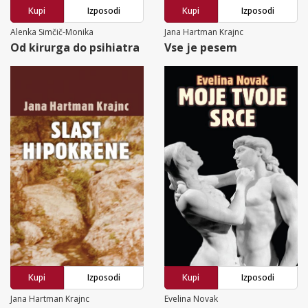
Kupi
Izposodi
Kupi
Izposodi
Alenka Simčič-Monika
Jana Hartman Krajnc
Od kirurga do psihiatra
Vse je pesem
Kupi
Izposodi
Kupi
Izposodi
Jana Hartman Krajnc
Evelina Novak