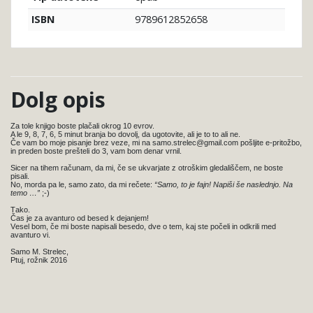
9789612852658
ISBN
Dolg opis
Za tole knjigo boste plačali okrog 10 evrov.
A le 9, 8, 7, 6, 5 minut branja bo dovolj, da ugotovite, ali je to to ali ne.
Če vam bo moje pisanje brez veze, mi na samo.strelec@gmail.com pošljite e-pritožbo,
in preden boste prešteli do 3, vam bom denar vrnil.
Sicer na tihem računam, da mi, če se ukvarjate z otroškim gledališčem, ne boste
pisali.
No, morda pa le, samo zato, da mi rečete:
“Samo, to je fajn! Napiši še naslednjo. Na
temo …”
;-)
Tako.
Čas je za avanturo od besed k dejanjem!
Vesel bom, če mi boste napisali besedo, dve o tem, kaj ste počeli in odkrili med
avanturo vi.
Samo M. Strelec,
Ptuj, rožnik 2016