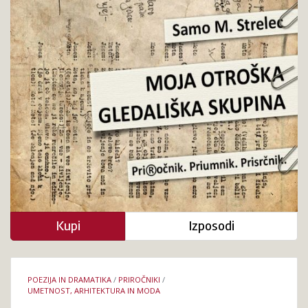
Kupi
Izposodi
Podrobnosti
POEZIJA IN DRAMATIKA
/
PRIROČNIKI
/
knjige
UMETNOST, ARHITEKTURA IN MODA