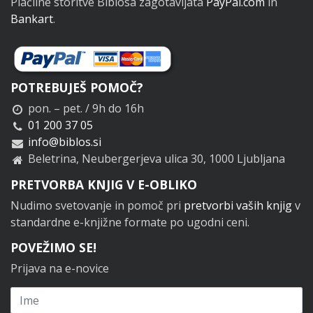
Plačilne storitve Biblosa zagotavljata
PayPal.com
in
Bankart
.
POTREBUJEŠ POMOČ?
pon. – pet. / 9h do 16h
01 200 37 05
info@biblos.si
Beletrina, Neubergerjeva ulica 30, 1000 Ljubljana
PRETVORBA KNJIG V E-OBLIKO
Nudimo svetovanje in pomoč pri
pretvorbi vaših knjig
v
standardne e-knjižne formate po ugodni ceni.
POVEŽIMO SE!
Prijava na e-novice