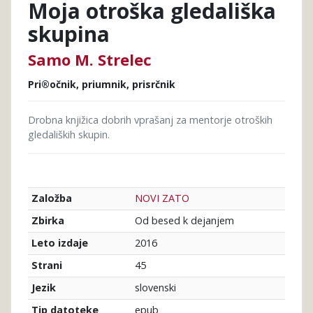
Moja otroška gledališka
skupina
Samo M. Strelec
Pri®očnik, priumnik, prisrčnik
Drobna knjižica dobrih vprašanj za mentorje otroških
gledaliških skupin.
NOVI ZATO
Založba
Od besed k dejanjem
Zbirka
2016
Leto izdaje
45
Strani
slovenski
Jezik
epub
Tip datoteke