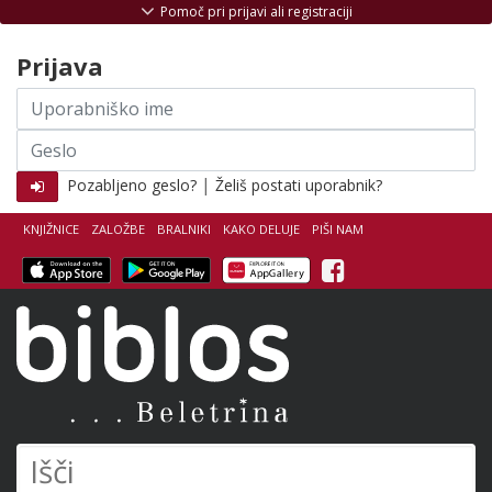
Skoči na vsebino
Pomoč pri prijavi ali registraciji
Prijava
Uporabniško
ime
Geslo
|
Pozabljeno geslo?
Želiš postati uporabnik?
KNJIŽNICE
ZALOŽBE
BRALNIKI
KAKO DELUJE
PIŠI NAM
Facebook
Biblos