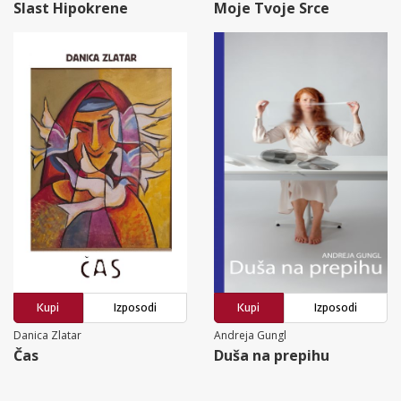
Slast Hipokrene
Moje Tvoje Srce
Kupi
Izposodi
Kupi
Izposodi
Danica Zlatar
Andreja Gungl
Čas
Duša na prepihu