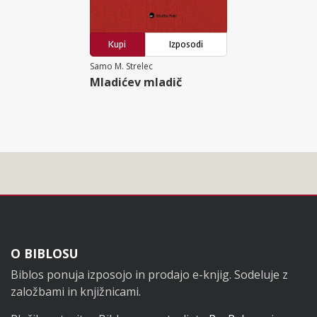
Kupi
Izposodi
Samo M. Strelec
Mladićev mladič
Noga
O BIBLOSU
Biblos ponuja izposojo in prodajo e-knjig. Sodeluje z
založbami in knjižnicami.