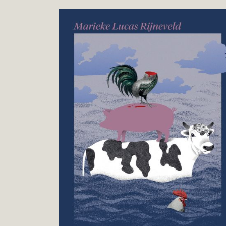
Marieke
Pokukaj
Lucas
v
Rijneveld
knjigo
:
Nelagodje
večera