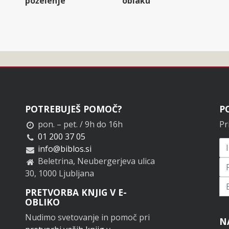
poželenje
oblaku
POTREBUJEŠ POMOČ?
P
pon. – pet. / 9h do 16h
Pr
01 200 37 05
info@biblos.si
Beletrina, Neubergerjeva ulica
30, 1000 Ljubljana
Pr
PRETVORBA KNJIG V E-
OBLIKO
Nudimo svetovanje in pomoč pri
N