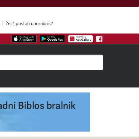
|
?
Želiš postati uporabnik?
Facebook