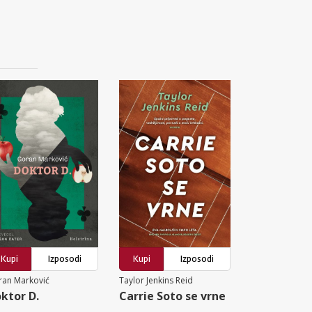
Kupi
Izposodi
Kupi
Izposodi
ran Marković
Taylor Jenkins Reid
ktor D.
Carrie Soto se vrne