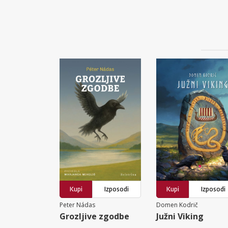
Kupi
Izposodi
Kupi
Izposodi
Peter Nádas
Domen Kodrič
Grozljive zgodbe
Južni Viking