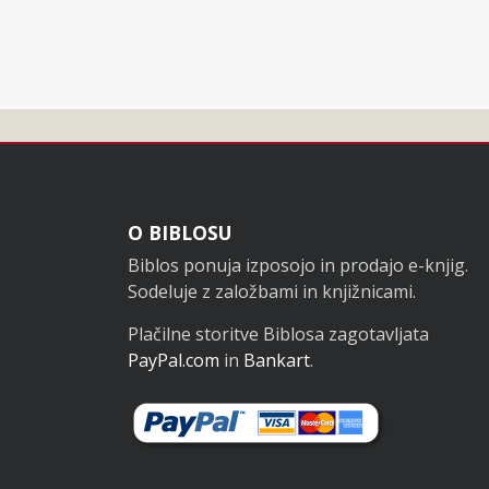
Noga
O BIBLOSU
Biblos ponuja izposojo in prodajo e-knjig.
Sodeluje z založbami in knjižnicami.
Plačilne storitve Biblosa zagotavljata
PayPal.com
in
Bankart
.