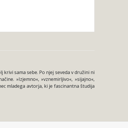
j krivi sama sebe. Po njej seveda v družini ni
čine. »Izjemno«, »vznemirljivo«, »sijajno«,
ec mladega avtorja, ki je fascinantna študija