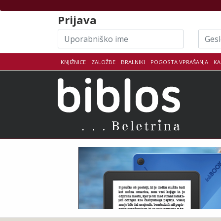
Skoči na vsebino
Prijava
Uporabniško
Geslo
ime
KNJIŽNICE
ZALOŽBE
BRALNIKI
POGOSTA VPRAŠANJA
KA
Biblo