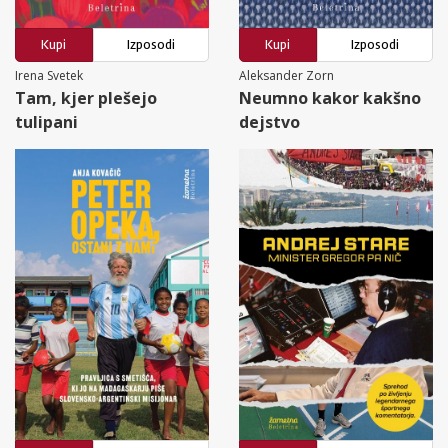
Kupi
Izposodi
Kupi
Izposodi
Irena Svetek
Aleksander Zorn
Tam, kjer plešejo
Neumno kakor kakšno
tulipani
dejstvo