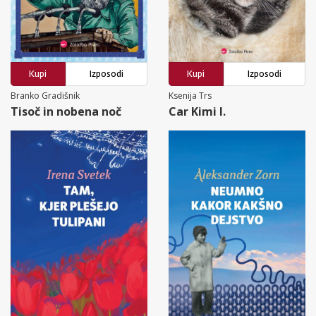
Kupi
Izposodi
Kupi
Izposodi
Branko Gradišnik
Ksenija Trs
Tisoč in nobena noč
Car Kimi I.