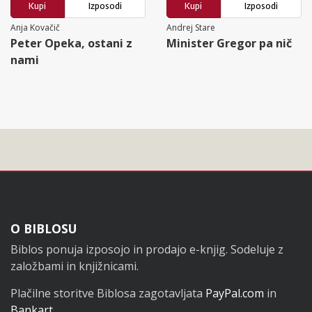
Kupi
Izposodi
Kupi
Izposodi
Anja Kovačič
Andrej Stare
Peter Opeka, ostani z
Minister Gregor pa nič
nami
Noga
O BIBLOSU
Biblos ponuja izposojo in prodajo e-knjig. Sodeluje z
založbami in knjižnicami.
Plačilne storitve Biblosa zagotavljata
PayPal.com
in
Bankart
.