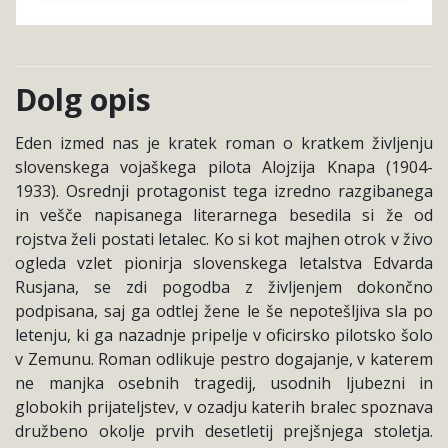
Dolg opis
Eden izmed nas je kratek roman o kratkem življenju
slovenskega vojaškega pilota Alojzija Knapa (1904-
1933). Osrednji protagonist tega izredno razgibanega
in vešče napisanega literarnega besedila si že od
rojstva želi postati letalec. Ko si kot majhen otrok v živo
ogleda vzlet pionirja slovenskega letalstva Edvarda
Rusjana, se zdi pogodba z življenjem dokončno
podpisana, saj ga odtlej žene le še nepotešljiva sla po
letenju, ki ga nazadnje pripelje v oficirsko pilotsko šolo
v Zemunu. Roman odlikuje pestro dogajanje, v katerem
ne manjka osebnih tragedij, usodnih ljubezni in
globokih prijateljstev, v ozadju katerih bralec spoznava
družbeno okolje prvih desetletij prejšnjega stoletja.