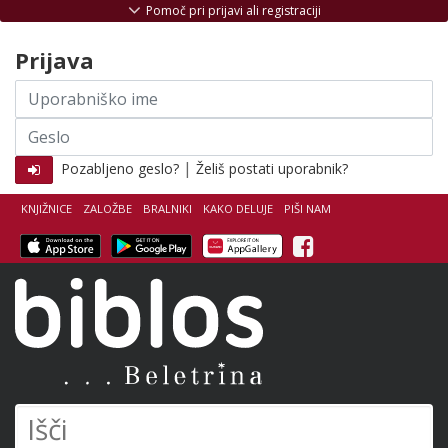
Skoči na vsebino
Pomoč pri prijavi ali registraciji
Prijava
Uporabniško
ime
Geslo
|
Pozabljeno geslo?
Želiš postati uporabnik?
KNJIŽNICE
ZALOŽBE
BRALNIKI
KAKO DELUJE
PIŠI NAM
Facebook
Biblos