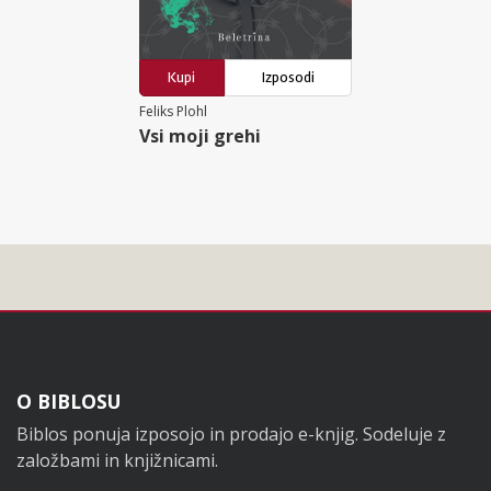
Kupi
Izposodi
Feliks Plohl
Vsi moji grehi
Noga
O BIBLOSU
Biblos ponuja izposojo in prodajo e-knjig. Sodeluje z
založbami in knjižnicami.