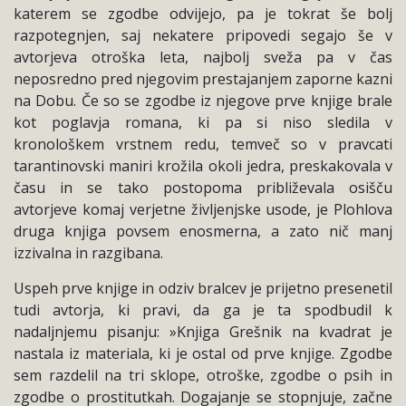
katerem se zgodbe odvijejo, pa je tokrat še bolj
razpotegnjen, saj nekatere pripovedi segajo še v
avtorjeva otroška leta, najbolj sveža pa v čas
neposredno pred njegovim prestajanjem zaporne kazni
na Dobu. Če so se zgodbe iz njegove prve knjige brale
kot poglavja romana, ki pa si niso sledila v
kronološkem vrstnem redu, temveč so v pravcati
tarantinovski maniri krožila okoli jedra, preskakovala v
času in se tako postopoma približevala osišču
avtorjeve komaj verjetne življenjske usode, je Plohlova
druga knjiga povsem enosmerna, a zato nič manj
izzivalna in razgibana.
Uspeh prve knjige in odziv bralcev je prijetno presenetil
tudi avtorja, ki pravi, da ga je ta spodbudil k
nadaljnjemu pisanju: »Knjiga Grešnik na kvadrat je
nastala iz materiala, ki je ostal od prve knjige. Zgodbe
sem razdelil na tri sklope, otroške, zgodbe o psih in
zgodbe o prostitutkah. Dogajanje se stopnjuje, začne