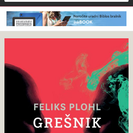
Išči
Feliks
Pokukaj
Plohl
v
:
knjigo
Grešnik
na
kvadrat