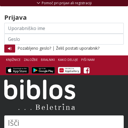
Skoči na vsebino
Pomoč pri prijavi ali registraciji
Prijava
Uporabniško
ime
Geslo
|
Pozabljeno geslo?
Želiš postati uporabnik?
KNJIŽNICE
ZALOŽBE
BRALNIKI
KAKO DELUJE
PIŠI NAM
Facebook
Biblos