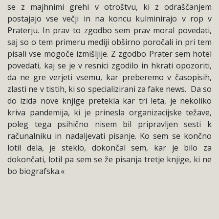
se z majhnimi grehi v otroštvu, ki z odraščanjem
postajajo vse večji in na koncu kulminirajo v rop v
Praterju. In prav to zgodbo sem prav moral povedati,
saj so o tem primeru mediji obširno poročali in pri tem
pisali vse mogoče izmišljije. Z zgodbo Prater sem hotel
povedati, kaj se je v resnici zgodilo in hkrati opozoriti,
da ne gre verjeti vsemu, kar preberemo v časopisih,
zlasti ne v tistih, ki so specializirani za fake news.
Da so
do izida nove knjige pretekla kar tri leta, je nekoliko
kriva pandemija, ki je prinesla organizacijske težave,
poleg tega psihično nisem bil pripravljen sesti k
računalniku in nadaljevati pisanje. Ko sem se končno
lotil dela, je steklo, dokončal sem, kar je bilo za
dokončati, lotil pa sem se že pisanja tretje knjige, ki ne
bo biografska.«