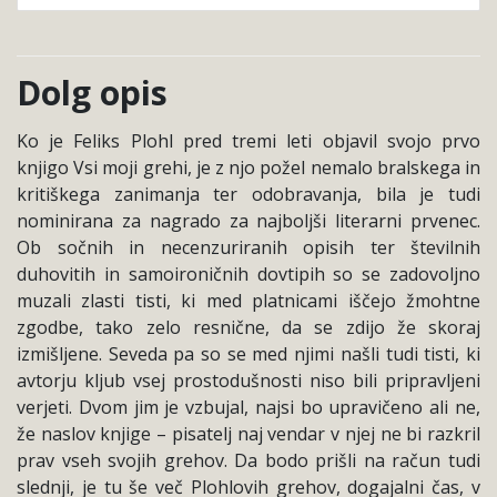
Dolg opis
Ko je Feliks Plohl pred tremi leti objavil svojo prvo
knjigo Vsi moji grehi, je z njo požel nemalo bralskega in
kritiškega zanimanja ter odobravanja, bila je tudi
nominirana za nagrado za najboljši literarni prvenec.
Ob sočnih in necenzuriranih opisih ter številnih
duhovitih in samoironičnih dovtipih so se zadovoljno
muzali zlasti tisti, ki med platnicami iščejo žmohtne
zgodbe, tako zelo resnične, da se zdijo že skoraj
izmišljene. Seveda pa so se med njimi našli tudi tisti, ki
avtorju kljub vsej prostodušnosti niso bili pripravljeni
verjeti. Dvom jim je vzbujal, najsi bo upravičeno ali ne,
že naslov knjige – pisatelj naj vendar v njej ne bi razkril
prav vseh svojih grehov. Da bodo prišli na račun tudi
slednji, je tu še več Plohlovih grehov, dogajalni čas, v