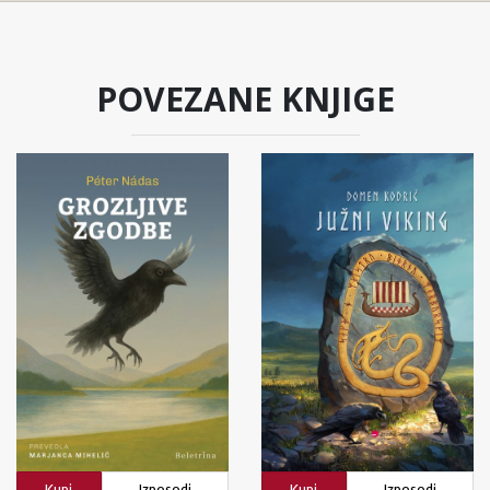
POVEZANE KNJIGE
Kupi
Izposodi
Kupi
Izposodi