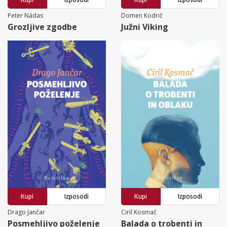
Peter Nádas
Domen Kodrič
Grozljive zgodbe
Južni Viking
Kupi
Izposodi
Kupi
Izposodi
Drago Jančar
Ciril Kosmač
Posmehljivo poželenje
Balada o trobenti in