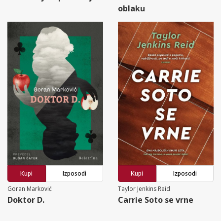
oblaku
Kupi
Izposodi
Kupi
Izposodi
Goran Marković
Taylor Jenkins Reid
Doktor D.
Carrie Soto se vrne