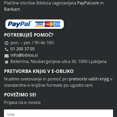
Plačilne storitve Biblosa zagotavljata
PayPal.com
in
Bankart
.
POTREBUJEŠ POMOČ?
pon. – pet. / 9h do 16h
01 200 37 05
info@biblos.si
Beletrina, Neubergerjeva ulica 30, 1000 Ljubljana
PRETVORBA KNJIG V E-OBLIKO
Nudimo svetovanje in pomoč pri
pretvorbi vaših knjig
v
standardne e-knjižne formate po ugodni ceni.
POVEŽIMO SE!
Prijava na e-novice