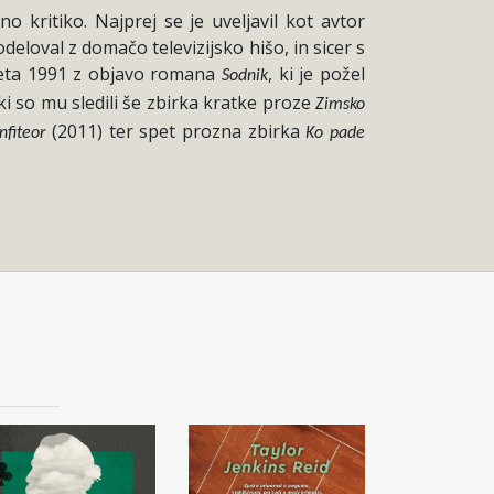
 kritiko. Najprej se je uveljavil kot avtor
deloval z domačo televizijsko hišo, in sicer s
 leta 1991 z objavo romana
, ki je požel
Sodnik
ki so mu sledili še zbirka kratke proze
Zimsko
(2011) ter spet prozna zbirka
nfiteor
Ko pade