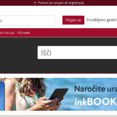
Pomoč pri prijavi ali registraciji
Pozabljeno geslo
Prijavi se
KO DELUJE
PIŠI NAM
s
Išči