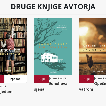
DRUGE KNJIGE AVTORJA
Jaume Cabré
Jaume C
Izposodi
Kupi
Kupi
Eunuhova
Opeče
Cabré
sjena
vatrom
ijedam