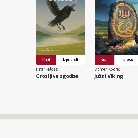
Kupi
Izposodi
Kupi
Izposodi
Peter Nádas
Domen Kodrič
Grozljive zgodbe
Južni Viking