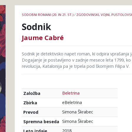
Podrobnosti
SODOBNI ROMANI (20. IN 21. ST.)
/
ZGODOVINSKI, VOJNI, PUSTOLOVS
knjige
Sodnik
Jaume Cabré
Sodnik je detektivsko napet roman, ki odpira vprašanja j
Dogajanje je postavljeno v zadnje mesece leta 1799, ko
revolucija, Katalonija pa je trpela pod škornjem Filipa V.
Beletrina
Založba
eBeletrina
Zbirka
Simona Škrabec
Prevod
Simona Škrabec
Spremna beseda
2018
Leto izdaje