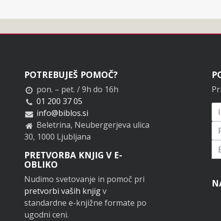
POTREBUJEŠ POMOČ?
P
pon. – pet. / 9h do 16h
Pr
01 200 37 05
info@biblos.si
Beletrina, Neubergerjeva ulica
30, 1000 Ljubljana
Pr
PRETVORBA KNJIG V E-
OBLIKO
Nudimo svetovanje in pomoč pri
N
pretvorbi vaših knjig
v
standardne e-knjižne formate po
ugodni ceni.