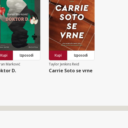
Kupi
Izposodi
Kupi
Izposodi
ran Marković
Taylor Jenkins Reid
ktor D.
Carrie Soto se vrne