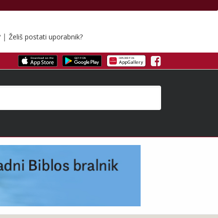
|
?
Želiš postati uporabnik?
Facebook