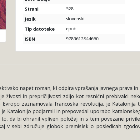
528
Strani
slovenski
Jezik
epub
Tip datoteke
9789612844660
ISBN
tektivsko napet roman, ki odpira vprašanja javnega prava in 
je živosti in prepričljivosti zdijo kot resnični prebivalci n
 Evropo zaznamovala francoska revolucija, je Katalonija 
si je Katalonijo podjarmil in prepovedal uporabo katalonske
 to, da bi ohranil vpliven položaj in s tem povezane privile
 saj v sebi združuje globok premislek o posledicah zgodo