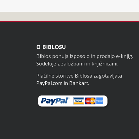
Noga
O BIBLOSU
Biblos ponuja izposojo in prodajo e-knjig.
Sodeluje z založbami in knjižnicami.
Plačilne storitve Biblosa zagotavljata
PayPal.com
in
Bankart
.