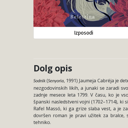
Izposodi
Dolg opis
(
, 1991) Jaumeja Cabréja je de
Sodnik
Senyoria
nezgodovinskih likih, a junaki se zaradi svo
zadnje mesece leta 1799. V času, ko je vso
španski nasledstveni vojni (1702–1714), ki 
Rafel Massó, ki ga grize slaba vest, a je za
dovršen roman je pravi užitek za bralce,
tehniko.