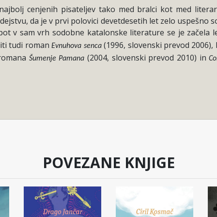
jbolj cenjenih pisateljev tako med bralci kot med literarno
dejstvu, da je v prvi polovici devetdesetih let zelo uspešno so
 pot v sam vrh sodobne katalonske literature se je začela
iti tudi roman
(1996, slovenski prevod 2006), 
Evnuhova senca
 romana
(2004, slovenski prevod 2010) in
Šumenje Pamana
Co
POVEZANE KNJIGE