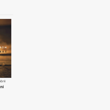
abré
ni