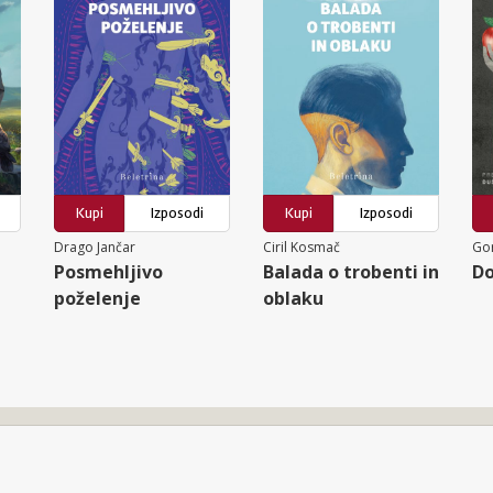
Kupi
Izposodi
Kupi
Izposodi
Drago Jančar
Ciril Kosmač
Go
Posmehljivo
Balada o trobenti in
Do
poželenje
oblaku