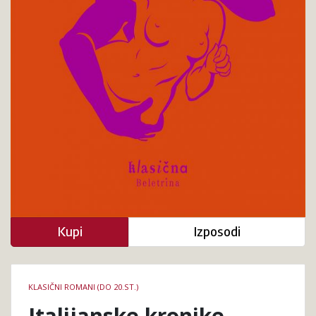
Kupi
Izposodi
Podrobnosti
KLASIČNI ROMANI (DO 20.ST.)
knjige
Italijanske kronike