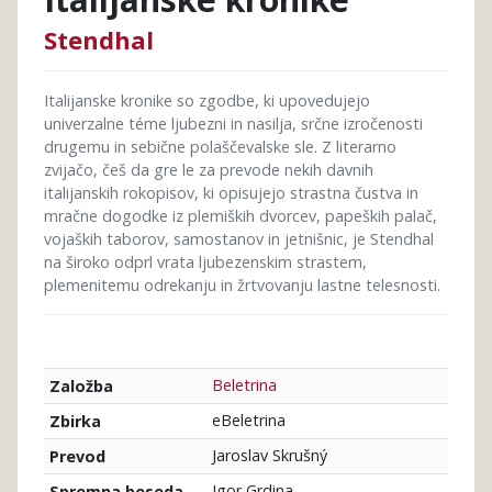
Stendhal
Italijanske kronike so zgodbe, ki upovedujejo
univerzalne téme ljubezni in nasilja, srčne izročenosti
drugemu in sebične polaščevalske sle. Z literarno
zvijačo, češ da gre le za prevode nekih davnih
italijanskih rokopisov, ki opisujejo strastna čustva in
mračne dogodke iz plemiških dvorcev, papeških palač,
vojaških taborov, samostanov in jetnišnic, je Stendhal
na široko odprl vrata ljubezenskim strastem,
plemenitemu odrekanju in žrtvovanju lastne telesnosti.
Beletrina
Založba
eBeletrina
Zbirka
Jaroslav Skrušný
Prevod
Igor Grdina
Spremna beseda