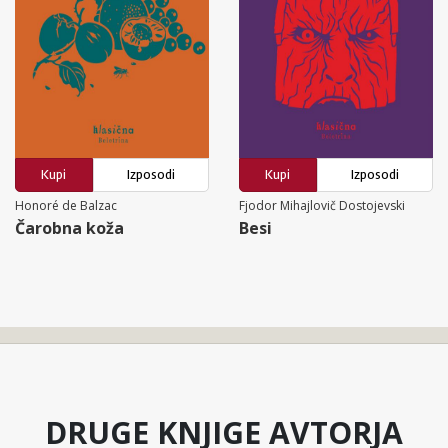
Kupi
Izposodi
Kupi
Izposodi
Honoré de Balzac
Fjodor Mihajlovič Dostojevski
Čarobna koža
Besi
DRUGE KNJIGE AVTORJA