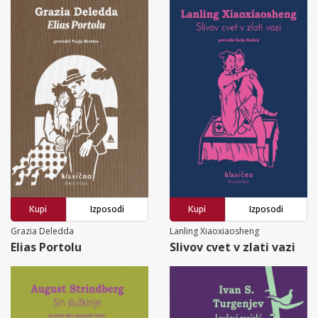
Kupi
Izposodi
Kupi
Izposodi
Grazia Deledda
Lanling Xiaoxiaosheng
Elias Portolu
Slivov cvet v zlati vazi