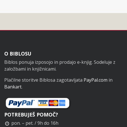
Noga
O BIBLOSU
Biblos ponuja izposojo in prodajo e-knjig. Sodeluje z
založbami in knjižnicami.
Plačilne storitve Biblosa zagotavljata
PayPal.com
in
Bankart
.
POTREBUJEŠ POMOČ?
pon. – pet. / 9h do 16h