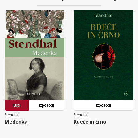
Kupi
Izposodi
Izposodi
Stendhal
Stendhal
Medenka
Rdeče in črno