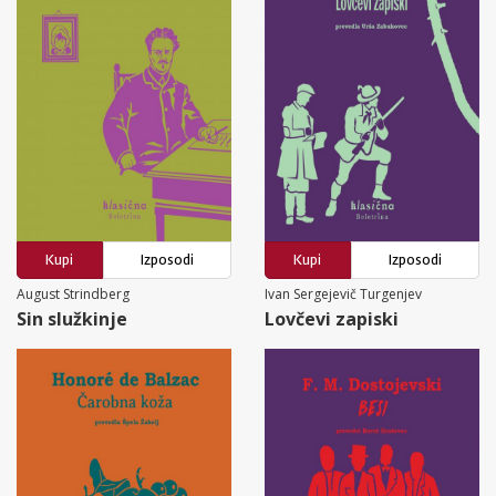
Kupi
Izposodi
Kupi
Izposodi
August Strindberg
Ivan Sergejevič Turgenjev
Sin služkinje
Lovčevi zapiski