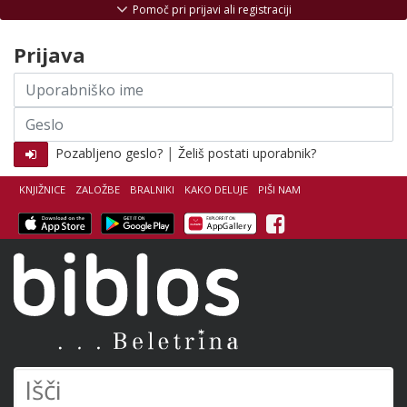
Skoči na vsebino
Pomoč pri prijavi ali registraciji
Prijava
Uporabniško
ime
Geslo
|
Pozabljeno geslo?
Želiš postati uporabnik?
KNJIŽNICE
ZALOŽBE
BRALNIKI
KAKO DELUJE
PIŠI NAM
Facebook
Biblos