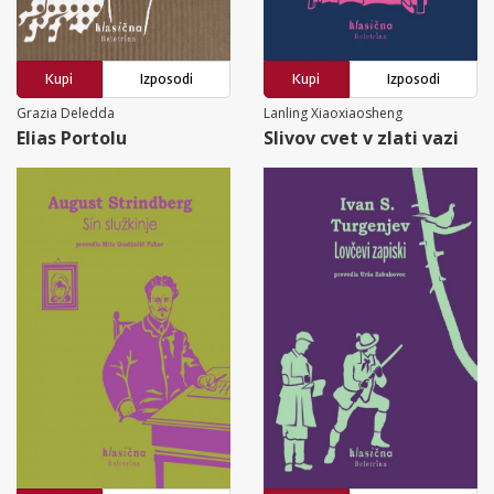
Kupi
Izposodi
Kupi
Izposodi
Grazia Deledda
Lanling Xiaoxiaosheng
Elias Portolu
Slivov cvet v zlati vazi