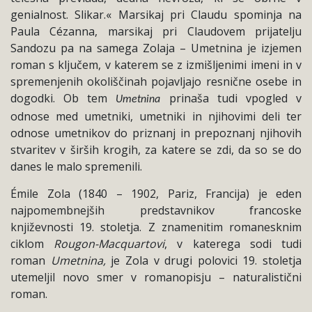
genialnost. Slikar.« Marsikaj pri Claudu spominja na
Paula Cézanna, marsikaj pri Claudovem prijatelju
Sandozu pa na samega Zolaja – Umetnina je izjemen
roman s ključem, v katerem se z izmišljenimi imeni in v
spremenjenih okoliščinah pojavljajo resnične osebe in
dogodki. Ob tem
prinaša tudi vpogled v
Umetnina
odnose med umetniki, umetniki in njihovimi deli ter
odnose umetnikov do priznanj in prepoznanj njihovih
stvaritev v širših krogih, za katere se zdi, da so se do
danes le malo spremenili.
Émile Zola (1840 – 1902, Pariz, Francija) je eden
najpomembnejših predstavnikov francoske
književnosti 19. stoletja. Z znamenitim romanesknim
ciklom
Rougon-Macquartovi
, v katerega sodi tudi
roman
Umetnina,
je Zola v drugi polovici 19. stoletja
utemeljil novo smer v romanopisju – naturalistični
roman.