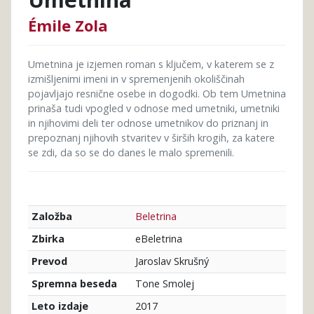
Émile Zola
Umetnina je izjemen roman s ključem, v katerem se z
izmišljenimi imeni in v spremenjenih okoliščinah
pojavljajo resnične osebe in dogodki. Ob tem Umetnina
prinaša tudi vpogled v odnose med umetniki, umetniki
in njihovimi deli ter odnose umetnikov do priznanj in
prepoznanj njihovih stvaritev v širših krogih, za katere
se zdi, da so se do danes le malo spremenili.
Beletrina
Založba
eBeletrina
Zbirka
Jaroslav Skrušný
Prevod
Tone Smolej
Spremna beseda
2017
Leto izdaje