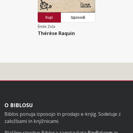
Kupi
Izposodi
Émile Zola
Thérèse Raquin
Noga
O BIBLOSU
Biblos ponuja izposojo in prodajo e-knjig. Sodeluje z
založbami in knjižnicami.
Plačilne storitve Biblosa zagotavljata
PayPal.com
in