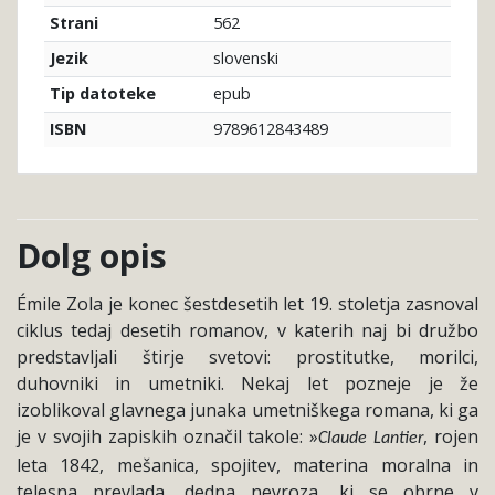
562
Strani
slovenski
Jezik
epub
Tip datoteke
9789612843489
ISBN
Dolg opis
Émile Zola je konec šestdesetih let 19. stoletja zasnoval
ciklus tedaj desetih romanov, v katerih naj bi družbo
predstavljali štirje svetovi: prostitutke, morilci,
duhovniki in umetniki. Nekaj let pozneje je že
izoblikoval glavnega junaka umetniškega romana, ki ga
je v svojih zapiskih označil takole: »
, rojen
Claude Lantier
leta 1842, mešanica, spojitev, materina moralna in
telesna prevlada, dedna nevroza, ki se obrne v