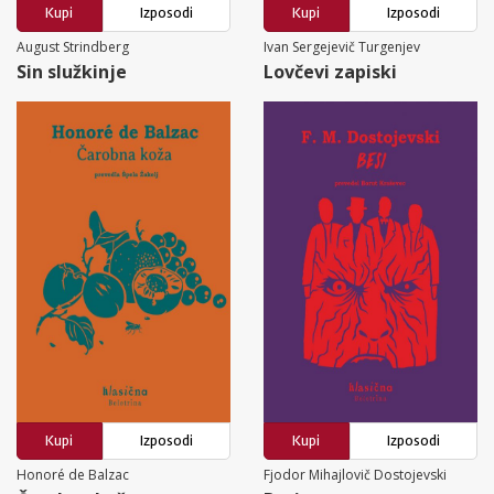
Kupi
Izposodi
Kupi
Izposodi
August Strindberg
Ivan Sergejevič Turgenjev
Sin služkinje
Lovčevi zapiski
Kupi
Izposodi
Kupi
Izposodi
Honoré de Balzac
Fjodor Mihajlovič Dostojevski