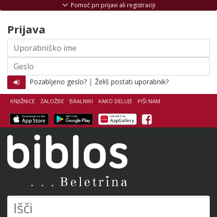
Skoči na vsebino
Pomoč pri prijavi ali registraciji
Prijava
Uporabniško
ime
Geslo
|
Pozabljeno geslo?
Želiš postati uporabnik?
KNJIŽNICE
ZALOŽBE
BRALNIKI
KAKO DELUJE
PIŠI NAM
Facebook
Biblos