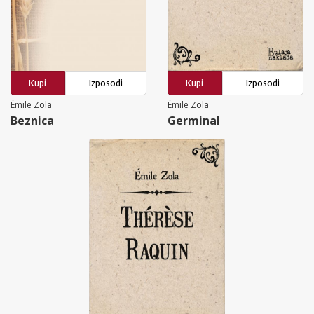
Kupi
Izposodi
Kupi
Izposodi
Émile Zola
Émile Zola
Beznica
Germinal